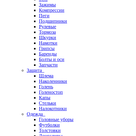
Зажимы
Компрессии
Пеги
Подшипники
Рулевые
Тормоза
Шкурки
Намотки
Грипсы
Баренды
Болты и оси
Запчасти
Защита
Шлема
Наколенники
Голень
Голеностоп
Капы
Стельки
Налокотники
Одежда
Головные уборы
Футболки
Толстовки
Лонгсливы