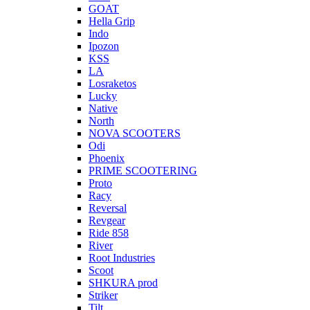
GOAT
Hella Grip
Indo
Ipozon
KSS
LA
Losraketos
Lucky
Native
North
NOVA SCOOTERS
Odi
Phoenix
PRIME SCOOTERING
Proto
Racy
Reversal
Revgear
Ride 858
River
Root Industries
Scoot
SHKURA рrоd
Striker
Tilt