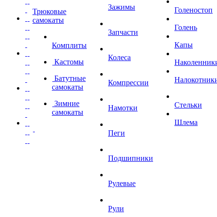
Зажимы
Голеностоп
Трюковые
самокаты
Голень
Запчасти
Капы
Комплиты
Колеса
Кастомы
Наколенник
Батутные
Налокотник
Компрессии
самокаты
Зимние
Стельки
Намотки
самокаты
Шлема
Пеги
Подшипники
Рулевые
Рули