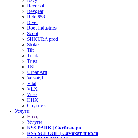
Racy
Reversal
Revgear
Ride 858
River
Root Industries
Scoot
SHKURA рrоd
Striker
Tilt
Triada
Trust
TSI
UrbanArtt
Versatyl
Vital
VLX
Wise
ННХ
Спутник
Услуги
Назад
Услуги
KSS PARK
| Скейт-парк
KSS SCHOOL
| Самокат-школа