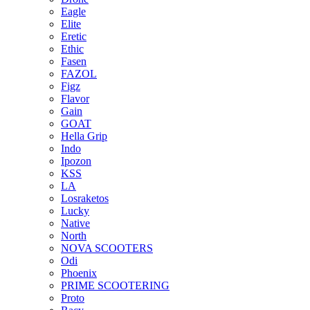
Eagle
Elite
Eretic
Ethic
Fasen
FAZOL
Figz
Flavor
Gain
GOAT
Hella Grip
Indo
Ipozon
KSS
LA
Losraketos
Lucky
Native
North
NOVA SCOOTERS
Odi
Phoenix
PRIME SCOOTERING
Proto