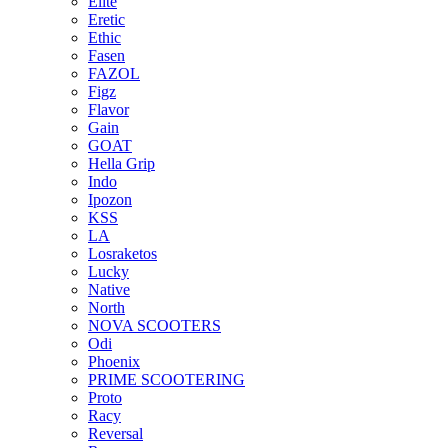
Elite
Eretic
Ethic
Fasen
FAZOL
Figz
Flavor
Gain
GOAT
Hella Grip
Indo
Ipozon
KSS
LA
Losraketos
Lucky
Native
North
NOVA SCOOTERS
Odi
Phoenix
PRIME SCOOTERING
Proto
Racy
Reversal