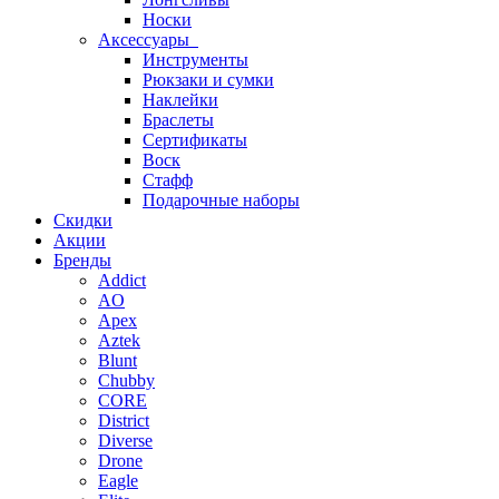
Носки
Аксессуары
Инструменты
Рюкзаки и сумки
Наклейки
Браслеты
Сертификаты
Воск
Стафф
Подарочные наборы
Скидки
Акции
Бренды
Addict
AO
Apex
Aztek
Blunt
Chubby
CORE
District
Diverse
Drone
Eagle