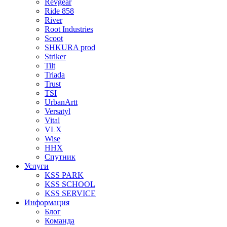
Revgear
Ride 858
River
Root Industries
Scoot
SHKURA рrоd
Striker
Tilt
Triada
Trust
TSI
UrbanArtt
Versatyl
Vital
VLX
Wise
ННХ
Спутник
Услуги
KSS PARK
KSS SCHOOL
KSS SERVICE
Информация
Блог
Команда