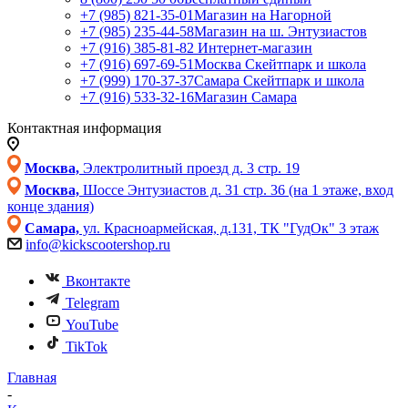
+7 (985) 821-35-01
Магазин на Нагорной
+7 (985) 235-44-58
Магазин на ш. Энтузиастов
+7 (916) 385-81-82
Интернет-магазин
+7 (916) 697-69-51
Москва Скейтпарк и школа
+7 (999) 170-37-37
Самара Скейтпарк и школа
+7 (916) 533-32-16
Магазин Самара
Контактная информация
Москва,
Электролитный проезд д. 3 стр. 19
Москва,
Шоссе Энтузиастов д. 31 стр. 36 (на 1 этаже, вход
конце здания)
Самара,
ул. Красноармейская, д.131, ТК "ГудОк" 3 этаж
info@kickscootershop.ru
Вконтакте
Telegram
YouTube
TikTok
Главная
-