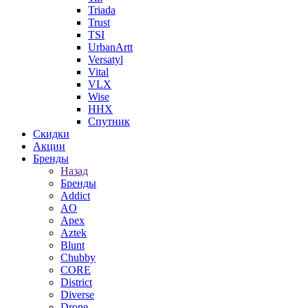
Triada
Trust
TSI
UrbanArtt
Versatyl
Vital
VLX
Wise
ННХ
Спутник
Скидки
Акции
Бренды
Назад
Бренды
Addict
AO
Apex
Aztek
Blunt
Chubby
CORE
District
Diverse
Drone