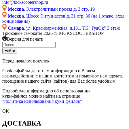
info@kickscootershop.ru
Москва,
Электролитный проезд д. 3 стр. 19
Москва,
Шоссе Энтузиастов д. 31 стр. 36 (на 1 этаже, вход
конце здания)
Самара,
ул. Красноармейская, д.131, ТК "ГудОк" 3 этаж
Трюковые самокаты 2026 © KICKSCOOTERSHOP
Версия для печати
Найти
Перед началом покупок.
Cookie-файлы дают нам информацию о Вашем
взаимодействии с нашим контентом и помогают нам сделать
посещение нашего сайта (сайтов) для Вас более удобным.
Подробную информацию об использовании
куки-файлов можно найти на странице
"политика использования куки-файлов"
ОК
ДОСТАВКА