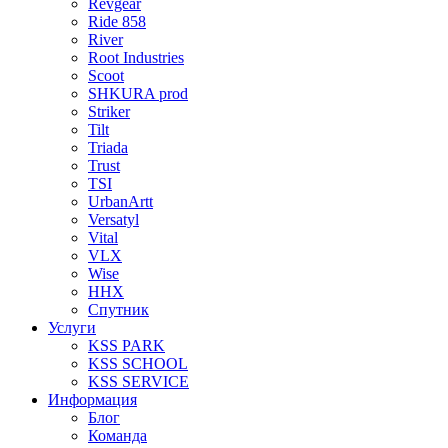
Revgear
Ride 858
River
Root Industries
Scoot
SHKURA рrоd
Striker
Tilt
Triada
Trust
TSI
UrbanArtt
Versatyl
Vital
VLX
Wise
ННХ
Спутник
Услуги
KSS PARK
KSS SCHOOL
KSS SERVICE
Информация
Блог
Команда