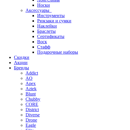
Носки
Аксессуары
Инструменты
Рюкзаки и сумки
Наклейки
Браслеты
Сертификаты
Воск
Стафф
Подарочные наборы
Скидки
Акции
Бренды
Addict
AO
Apex
Aztek
Blunt
Chubby
CORE
District
Diverse
Drone
Eagle