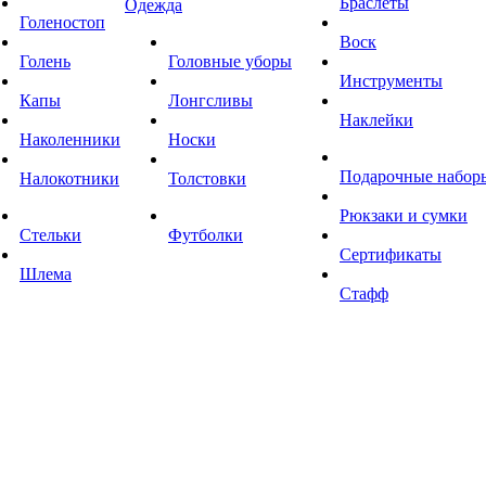
Браслеты
Одежда
Голеностоп
Воск
Голень
Головные уборы
Инструменты
Капы
Лонгсливы
Наклейки
Наколенники
Носки
Подарочные набор
Налокотники
Толстовки
Рюкзаки и сумки
Стельки
Футболки
Сертификаты
Шлема
Стафф