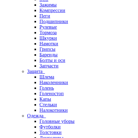
Зажимы
Компрессии
Пеги
Подшипники
Рулевые
Тормоза
Шкурки
Намотки
Грипсы
Баренды
Болты и оси
Запчасти
Защита
Шлема
Наколенники
Голень
Голеностоп
Капы
Стельки
Налокотники
Одежда
Головные уборы
Футболки
Толстовки
Лонгсливы