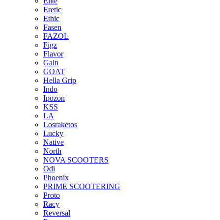
Elite
Eretic
Ethic
Fasen
FAZOL
Figz
Flavor
Gain
GOAT
Hella Grip
Indo
Ipozon
KSS
LA
Losraketos
Lucky
Native
North
NOVA SCOOTERS
Odi
Phoenix
PRIME SCOOTERING
Proto
Racy
Reversal