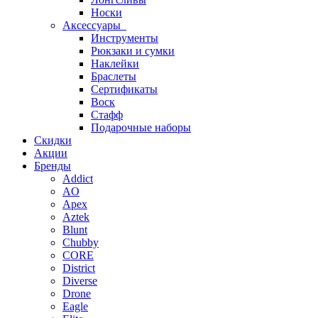
Носки
Аксессуары
Инструменты
Рюкзаки и сумки
Наклейки
Браслеты
Сертификаты
Воск
Стафф
Подарочные наборы
Скидки
Акции
Бренды
Addict
AO
Apex
Aztek
Blunt
Chubby
CORE
District
Diverse
Drone
Eagle