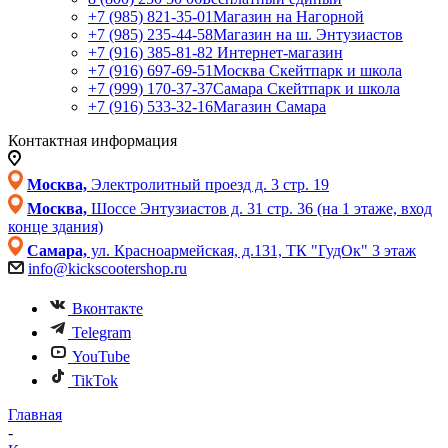
+7 (985) 821-35-01
Магазин на Нагорной
+7 (985) 235-44-58
Магазин на ш. Энтузиастов
+7 (916) 385-81-82
Интернет-магазин
+7 (916) 697-69-51
Москва Скейтпарк и школа
+7 (999) 170-37-37
Самара Скейтпарк и школа
+7 (916) 533-32-16
Магазин Самара
Контактная информация
Москва,
Электролитный проезд д. 3 стр. 19
Москва,
Шоссе Энтузиастов д. 31 стр. 36 (на 1 этаже, вход
конце здания)
Самара,
ул. Красноармейская, д.131, ТК "ГудОк" 3 этаж
info@kickscootershop.ru
Вконтакте
Telegram
YouTube
TikTok
Главная
-