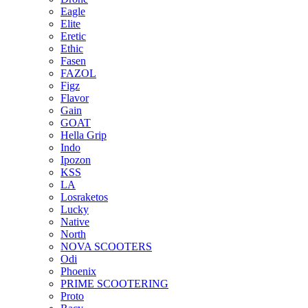
Eagle
Elite
Eretic
Ethic
Fasen
FAZOL
Figz
Flavor
Gain
GOAT
Hella Grip
Indo
Ipozon
KSS
LA
Losraketos
Lucky
Native
North
NOVA SCOOTERS
Odi
Phoenix
PRIME SCOOTERING
Proto