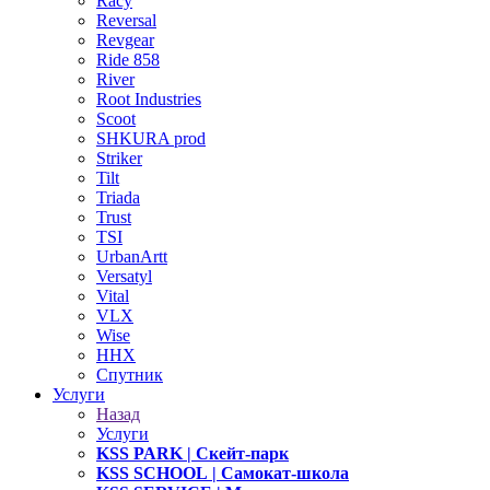
Racy
Reversal
Revgear
Ride 858
River
Root Industries
Scoot
SHKURA рrоd
Striker
Tilt
Triada
Trust
TSI
UrbanArtt
Versatyl
Vital
VLX
Wise
ННХ
Спутник
Услуги
Назад
Услуги
KSS PARK
| Скейт-парк
KSS SCHOOL
| Самокат-школа