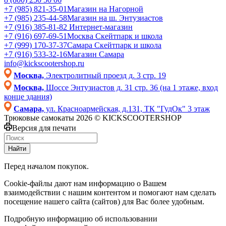
+7 (985) 821-35-01
Магазин на Нагорной
+7 (985) 235-44-58
Магазин на ш. Энтузиастов
+7 (916) 385-81-82
Интернет-магазин
+7 (916) 697-69-51
Москва Скейтпарк и школа
+7 (999) 170-37-37
Самара Скейтпарк и школа
+7 (916) 533-32-16
Магазин Самара
info@kickscootershop.ru
Москва,
Электролитный проезд д. 3 стр. 19
Москва,
Шоссе Энтузиастов д. 31 стр. 36 (на 1 этаже, вход
конце здания)
Самара,
ул. Красноармейская, д.131, ТК "ГудОк" 3 этаж
Трюковые самокаты 2026 © KICKSCOOTERSHOP
Версия для печати
Найти
Перед началом покупок.
Cookie-файлы дают нам информацию о Вашем
взаимодействии с нашим контентом и помогают нам сделать
посещение нашего сайта (сайтов) для Вас более удобным.
Подробную информацию об использовании