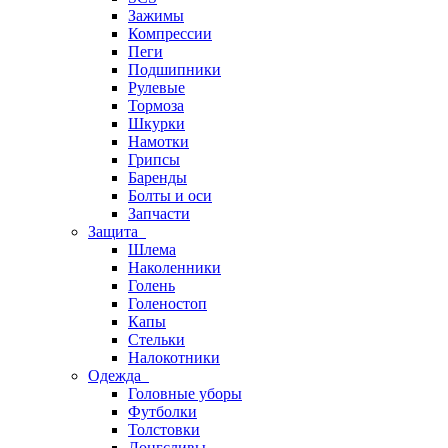
Зажимы
Компрессии
Пеги
Подшипники
Рулевые
Тормоза
Шкурки
Намотки
Грипсы
Баренды
Болты и оси
Запчасти
Защита
Шлема
Наколенники
Голень
Голеностоп
Капы
Стельки
Налокотники
Одежда
Головные уборы
Футболки
Толстовки
Лонгсливы