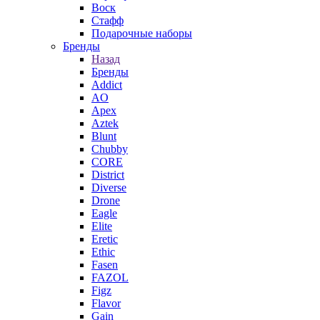
Воск
Стафф
Подарочные наборы
Бренды
Назад
Бренды
Addict
AO
Apex
Aztek
Blunt
Chubby
CORE
District
Diverse
Drone
Eagle
Elite
Eretic
Ethic
Fasen
FAZOL
Figz
Flavor
Gain