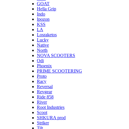
GOAT
Hella Grip
Indo
Ipozon
KSS
LA
Losraketos
Lucky
Native
North
NOVA SCOOTERS
Odi
Phoenix
PRIME SCOOTERING
Proto
Racy
Reversal
Revgear
Ride 858
River
Root Industries
Scoot
SHKURA рrоd
Striker
Tilt