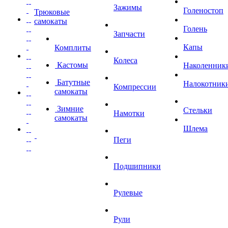
Зажимы
Голеностоп
Трюковые
самокаты
Голень
Запчасти
Капы
Комплиты
Колеса
Кастомы
Наколенник
Батутные
Налокотник
Компрессии
самокаты
Зимние
Стельки
Намотки
самокаты
Шлема
Пеги
Подшипники
Рулевые
Рули