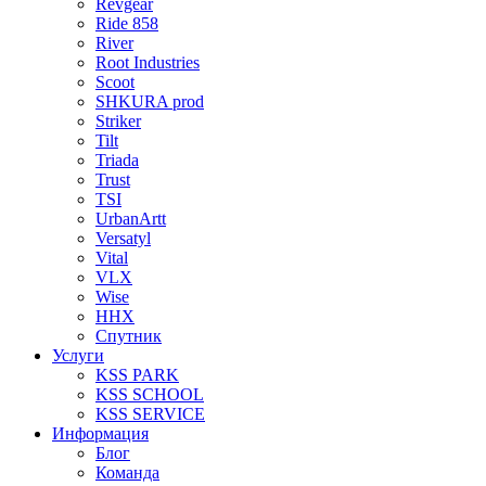
Revgear
Ride 858
River
Root Industries
Scoot
SHKURA рrоd
Striker
Tilt
Triada
Trust
TSI
UrbanArtt
Versatyl
Vital
VLX
Wise
ННХ
Спутник
Услуги
KSS PARK
KSS SCHOOL
KSS SERVICE
Информация
Блог
Команда