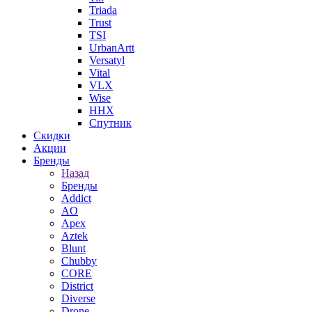
Triada
Trust
TSI
UrbanArtt
Versatyl
Vital
VLX
Wise
ННХ
Спутник
Скидки
Акции
Бренды
Назад
Бренды
Addict
AO
Apex
Aztek
Blunt
Chubby
CORE
District
Diverse
Drone