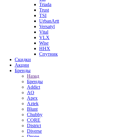
Triada
Trust
TSI
UrbanArtt
Versatyl
Vital
VLX
Wise
ННХ
Спутник
Скидки
Акции
Бренды
Назад
Бренды
Addict
AO
Apex
Aztek
Blunt
Chubby
CORE
District
Diverse
Drone