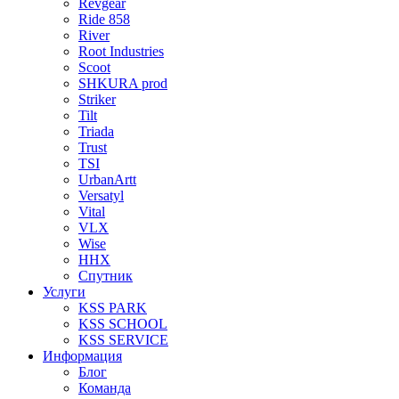
Revgear
Ride 858
River
Root Industries
Scoot
SHKURA рrоd
Striker
Tilt
Triada
Trust
TSI
UrbanArtt
Versatyl
Vital
VLX
Wise
ННХ
Спутник
Услуги
KSS PARK
KSS SCHOOL
KSS SERVICE
Информация
Блог
Команда