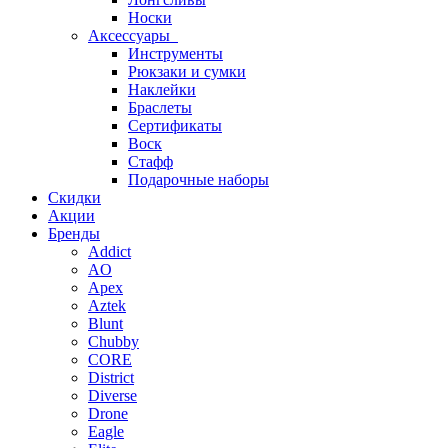
Носки
Аксессуары
Инструменты
Рюкзаки и сумки
Наклейки
Браслеты
Сертификаты
Воск
Стафф
Подарочные наборы
Скидки
Акции
Бренды
Addict
AO
Apex
Aztek
Blunt
Chubby
CORE
District
Diverse
Drone
Eagle