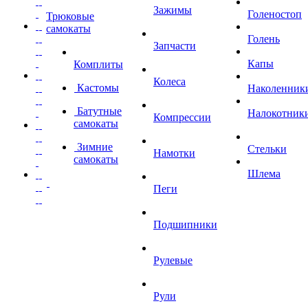
Зажимы
Голеностоп
Трюковые
самокаты
Голень
Запчасти
Капы
Комплиты
Колеса
Кастомы
Наколенник
Батутные
Налокотник
Компрессии
самокаты
Зимние
Стельки
Намотки
самокаты
Шлема
Пеги
Подшипники
Рулевые
Рули