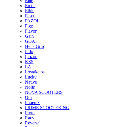
Elite
Eretic
Ethic
Fasen
FAZOL
Figz
Flavor
Gain
GOAT
Hella Grip
Indo
Ipozon
KSS
LA
Losraketos
Lucky
Native
North
NOVA SCOOTERS
Odi
Phoenix
PRIME SCOOTERING
Proto
Racy
Reversal