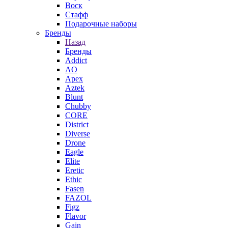
Воск
Стафф
Подарочные наборы
Бренды
Назад
Бренды
Addict
AO
Apex
Aztek
Blunt
Chubby
CORE
District
Diverse
Drone
Eagle
Elite
Eretic
Ethic
Fasen
FAZOL
Figz
Flavor
Gain