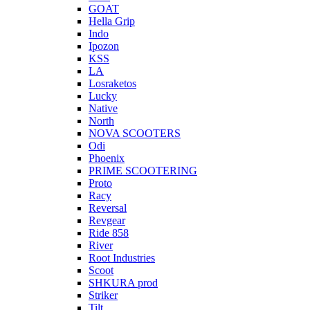
GOAT
Hella Grip
Indo
Ipozon
KSS
LA
Losraketos
Lucky
Native
North
NOVA SCOOTERS
Odi
Phoenix
PRIME SCOOTERING
Proto
Racy
Reversal
Revgear
Ride 858
River
Root Industries
Scoot
SHKURA рrоd
Striker
Tilt