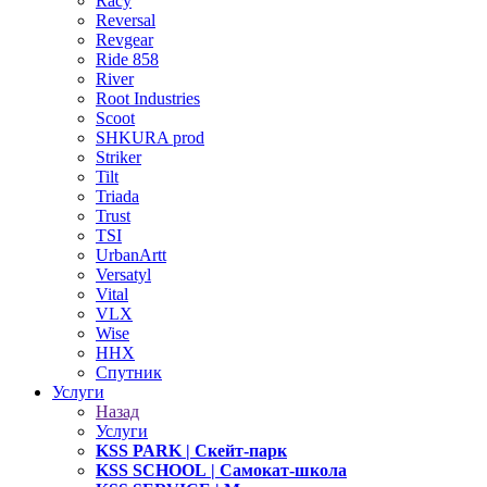
Racy
Reversal
Revgear
Ride 858
River
Root Industries
Scoot
SHKURA рrоd
Striker
Tilt
Triada
Trust
TSI
UrbanArtt
Versatyl
Vital
VLX
Wise
ННХ
Спутник
Услуги
Назад
Услуги
KSS PARK
| Скейт-парк
KSS SCHOOL
| Самокат-школа