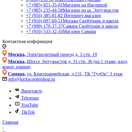
+7 (985) 821-35-01
Магазин на Нагорной
+7 (985) 235-44-58
Магазин на ш. Энтузиастов
+7 (916) 385-81-82
Интернет-магазин
+7 (916) 697-69-51
Москва Скейтпарк и школа
+7 (999) 170-37-37
Самара Скейтпарк и школа
+7 (916) 533-32-16
Магазин Самара
Контактная информация
Москва,
Электролитный проезд д. 3 стр. 19
Москва,
Шоссе Энтузиастов д. 31 стр. 36 (на 1 этаже, вход
конце здания)
Самара,
ул. Красноармейская, д.131, ТК "ГудОк" 3 этаж
info@kickscootershop.ru
Вконтакте
Telegram
YouTube
TikTok
Главная
-