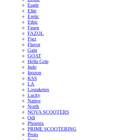
Eagle
Elite
Eretic
Ethic
Fasen
FAZOL
Figz
Flavor
Gain
GOAT
Hella Grip
Indo
Ipozon
KSS
LA
Losraketos
Lucky
Native
North
NOVA SCOOTERS
Odi
Phoenix
PRIME SCOOTERING
Proto