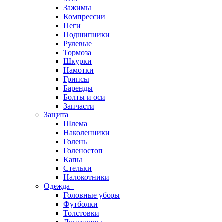
Зажимы
Компрессии
Пеги
Подшипники
Рулевые
Тормоза
Шкурки
Намотки
Грипсы
Баренды
Болты и оси
Запчасти
Защита
Шлема
Наколенники
Голень
Голеностоп
Капы
Стельки
Налокотники
Одежда
Головные уборы
Футболки
Толстовки
Лонгсливы