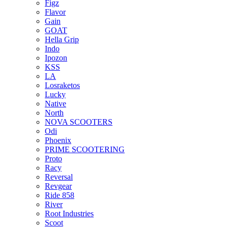
Figz
Flavor
Gain
GOAT
Hella Grip
Indo
Ipozon
KSS
LA
Losraketos
Lucky
Native
North
NOVA SCOOTERS
Odi
Phoenix
PRIME SCOOTERING
Proto
Racy
Reversal
Revgear
Ride 858
River
Root Industries
Scoot