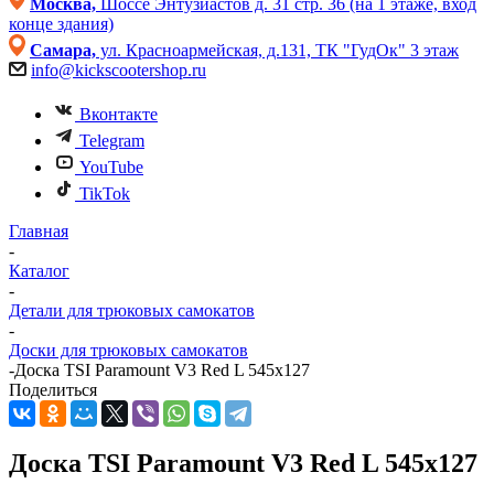
Москва,
Шоссе Энтузиастов д. 31 стр. 36 (на 1 этаже, вход
конце здания)
Самара,
ул. Красноармейская, д.131, ТК "ГудОк" 3 этаж
info@kickscootershop.ru
Вконтакте
Telegram
YouTube
TikTok
Главная
-
Каталог
-
Детали для трюковых самокатов
-
Доски для трюковых самокатов
-
Доска TSI Paramount V3 Red L 545x127
Поделиться
Доска TSI Paramount V3 Red L 545x127