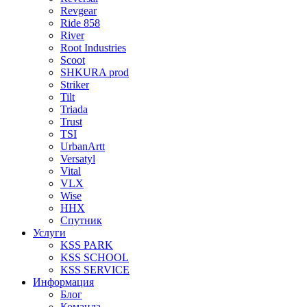
Revgear
Ride 858
River
Root Industries
Scoot
SHKURA рrоd
Striker
Tilt
Triada
Trust
TSI
UrbanArtt
Versatyl
Vital
VLX
Wise
ННХ
Спутник
Услуги
KSS PARK
KSS SCHOOL
KSS SERVICE
Информация
Блог
Команда