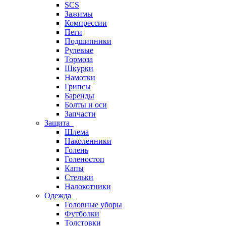
SCS
Зажимы
Компрессии
Пеги
Подшипники
Рулевые
Тормоза
Шкурки
Намотки
Грипсы
Баренды
Болты и оси
Запчасти
Защита
Шлема
Наколенники
Голень
Голеностоп
Капы
Стельки
Налокотники
Одежда
Головные уборы
Футболки
Толстовки