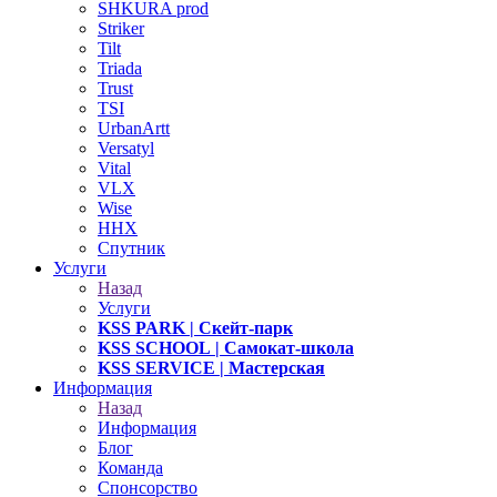
SHKURA рrоd
Striker
Tilt
Triada
Trust
TSI
UrbanArtt
Versatyl
Vital
VLX
Wise
ННХ
Спутник
Услуги
Назад
Услуги
KSS PARK
| Скейт-парк
KSS SCHOOL
| Самокат-школа
KSS SERVICE
| Мастерская
Информация
Назад
Информация
Блог
Команда
Спонсорство