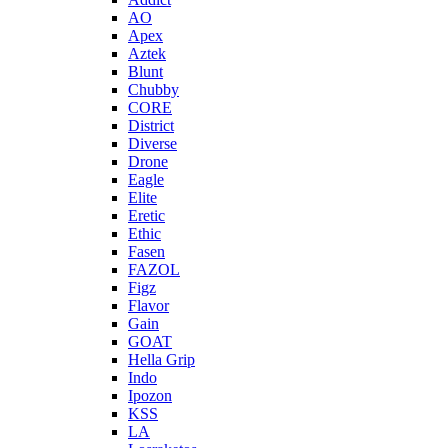
AO
Apex
Aztek
Blunt
Chubby
CORE
District
Diverse
Drone
Eagle
Elite
Eretic
Ethic
Fasen
FAZOL
Figz
Flavor
Gain
GOAT
Hella Grip
Indo
Ipozon
KSS
LA