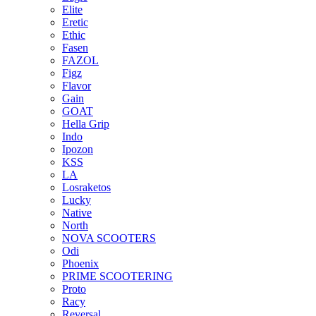
Elite
Eretic
Ethic
Fasen
FAZOL
Figz
Flavor
Gain
GOAT
Hella Grip
Indo
Ipozon
KSS
LA
Losraketos
Lucky
Native
North
NOVA SCOOTERS
Odi
Phoenix
PRIME SCOOTERING
Proto
Racy
Reversal