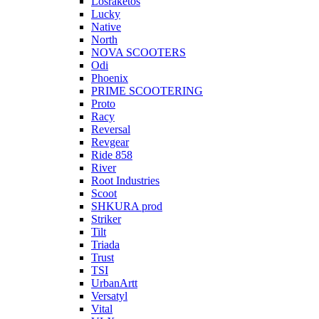
Losraketos
Lucky
Native
North
NOVA SCOOTERS
Odi
Phoenix
PRIME SCOOTERING
Proto
Racy
Reversal
Revgear
Ride 858
River
Root Industries
Scoot
SHKURA рrоd
Striker
Tilt
Triada
Trust
TSI
UrbanArtt
Versatyl
Vital