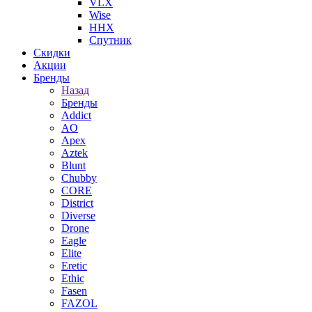
VLX
Wise
ННХ
Спутник
Скидки
Акции
Бренды
Назад
Бренды
Addict
AO
Apex
Aztek
Blunt
Chubby
CORE
District
Diverse
Drone
Eagle
Elite
Eretic
Ethic
Fasen
FAZOL