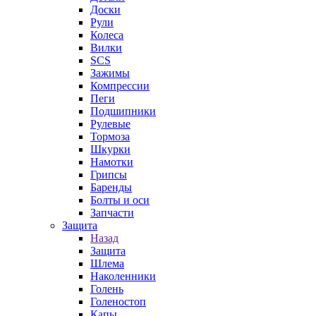
Доски
Рули
Колеса
Вилки
SCS
Зажимы
Компрессии
Пеги
Подшипники
Рулевые
Тормоза
Шкурки
Намотки
Грипсы
Баренды
Болты и оси
Запчасти
Защита
Назад
Защита
Шлема
Наколенники
Голень
Голеностоп
Капы