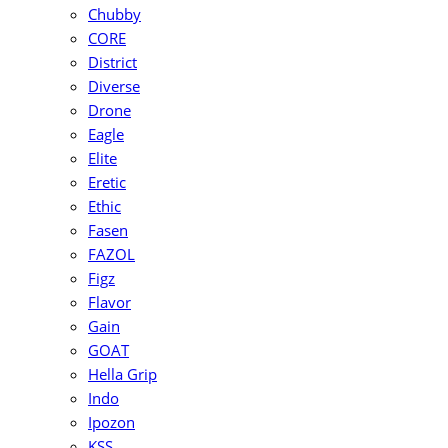
Chubby
CORE
District
Diverse
Drone
Eagle
Elite
Eretic
Ethic
Fasen
FAZOL
Figz
Flavor
Gain
GOAT
Hella Grip
Indo
Ipozon
KSS