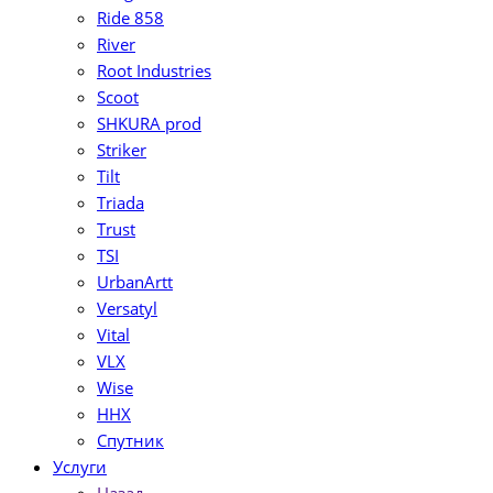
Ride 858
River
Root Industries
Scoot
SHKURA рrоd
Striker
Tilt
Triada
Trust
TSI
UrbanArtt
Versatyl
Vital
VLX
Wise
ННХ
Спутник
Услуги