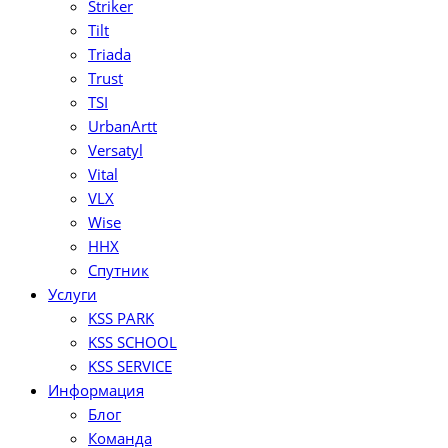
Striker
Tilt
Triada
Trust
TSI
UrbanArtt
Versatyl
Vital
VLX
Wise
ННХ
Спутник
Услуги
KSS PARK
KSS SCHOOL
KSS SERVICE
Информация
Блог
Команда