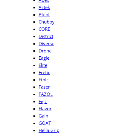
Apex
Aztek
Blunt
Chubby
CORE
District
Diverse
Drone
Eagle
Elite
Eretic
Ethic
Fasen
FAZOL
Figz
Flavor
Gain
GOAT
Hella Grip