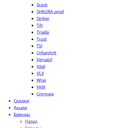
Scoot
SHKURA рrоd
Striker
Tilt
Triada
Trust
TSI
UrbanArtt
Versatyl
Vital
VLX
Wise
ННХ
Спутник
Скидки
Акции
Бренды
Назад