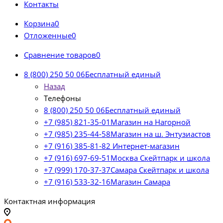
Контакты
Корзина
0
Отложенные
0
Сравнение товаров
0
8 (800) 250 50 06
Бесплатный единый
Назад
Телефоны
8 (800) 250 50 06
Бесплатный единый
+7 (985) 821-35-01
Магазин на Нагорной
+7 (985) 235-44-58
Магазин на ш. Энтузиастов
+7 (916) 385-81-82
Интернет-магазин
+7 (916) 697-69-51
Москва Скейтпарк и школа
+7 (999) 170-37-37
Самара Скейтпарк и школа
+7 (916) 533-32-16
Магазин Самара
Контактная информация