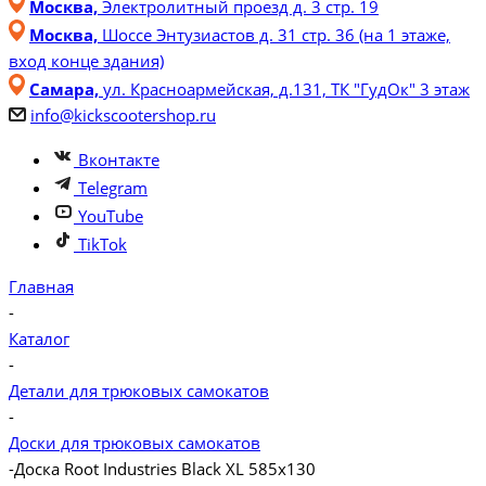
Москва,
Электролитный проезд д. 3 стр. 19
Москва,
Шоссе Энтузиастов д. 31 стр. 36 (на 1 этаже,
вход конце здания)
Самара,
ул. Красноармейская, д.131, ТК "ГудОк" 3 этаж
info@kickscootershop.ru
Вконтакте
Telegram
YouTube
TikTok
Главная
-
Каталог
-
Детали для трюковых самокатов
-
Доски для трюковых самокатов
-
Доска Root Industries Black XL 585x130