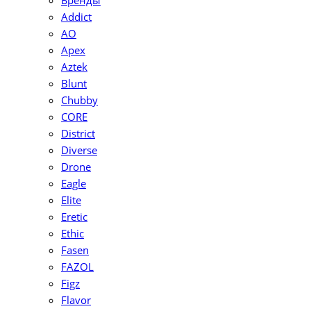
Бренды
Addict
AO
Apex
Aztek
Blunt
Chubby
CORE
District
Diverse
Drone
Eagle
Elite
Eretic
Ethic
Fasen
FAZOL
Figz
Flavor