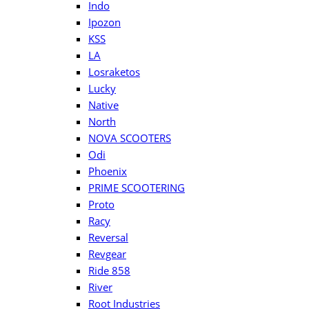
Indo
Ipozon
KSS
LA
Losraketos
Lucky
Native
North
NOVA SCOOTERS
Odi
Phoenix
PRIME SCOOTERING
Proto
Racy
Reversal
Revgear
Ride 858
River
Root Industries