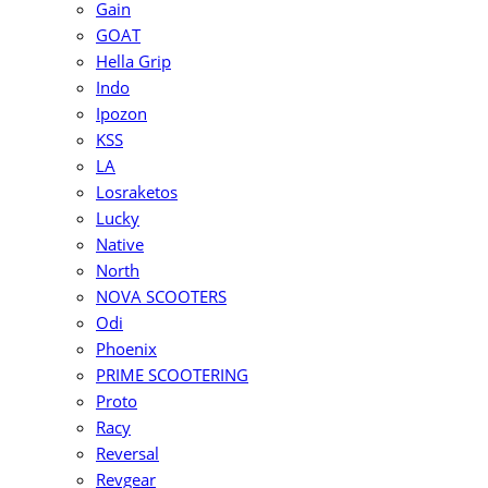
Gain
GOAT
Hella Grip
Indo
Ipozon
KSS
LA
Losraketos
Lucky
Native
North
NOVA SCOOTERS
Odi
Phoenix
PRIME SCOOTERING
Proto
Racy
Reversal
Revgear