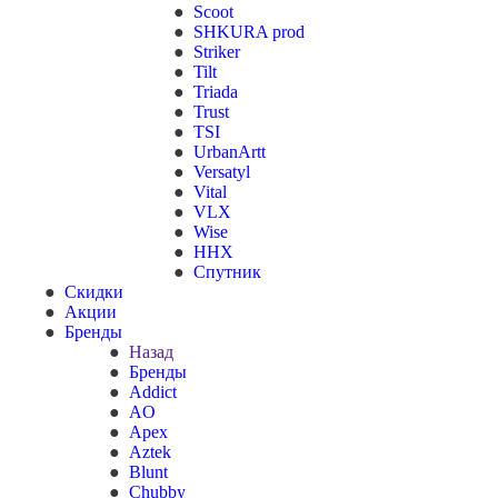
Scoot
SHKURA рrоd
Striker
Tilt
Triada
Trust
TSI
UrbanArtt
Versatyl
Vital
VLX
Wise
ННХ
Спутник
Скидки
Акции
Бренды
Назад
Бренды
Addict
AO
Apex
Aztek
Blunt
Chubby