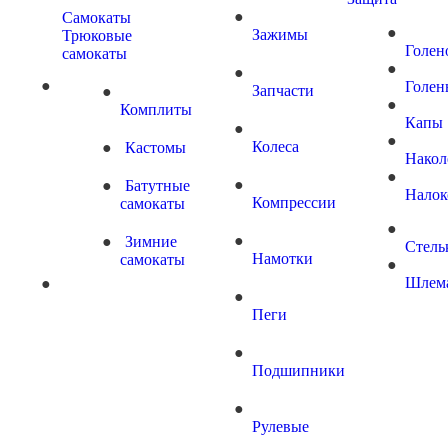
Самокаты
Зажимы
Трюковые
Голен
самокаты
Голен
Запчасти
Комплиты
Капы
Колеса
Кастомы
Накол
Батутные
Налок
Компрессии
самокаты
Зимние
Стель
Намотки
самокаты
Шлем
Пеги
Подшипники
Рулевые