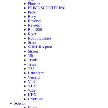
Phoenix
PRIME SCOOTERING
Proto
Racy
Reversal
Revgear
Ride 858
River
Root Industries
Scoot
SHKURA рrоd
Striker
Tilt
Triada
Trust
TSI
UrbanArtt
Versatyl
Vital
VLX
Wise
ННХ
Спутник
Услуги
Назад