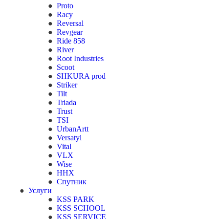
Proto
Racy
Reversal
Revgear
Ride 858
River
Root Industries
Scoot
SHKURA рrоd
Striker
Tilt
Triada
Trust
TSI
UrbanArtt
Versatyl
Vital
VLX
Wise
ННХ
Спутник
Услуги
KSS PARK
KSS SCHOOL
KSS SERVICE