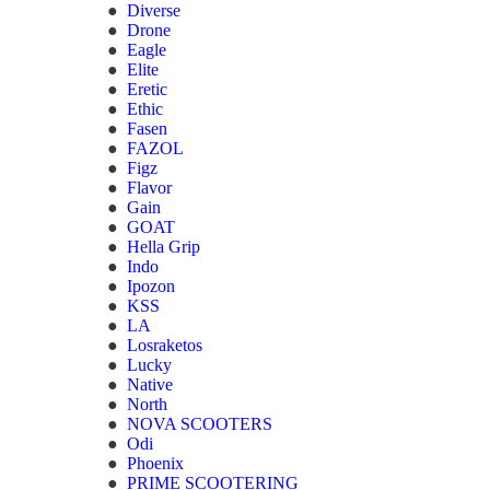
Diverse
Drone
Eagle
Elite
Eretic
Ethic
Fasen
FAZOL
Figz
Flavor
Gain
GOAT
Hella Grip
Indo
Ipozon
KSS
LA
Losraketos
Lucky
Native
North
NOVA SCOOTERS
Odi
Phoenix
PRIME SCOOTERING