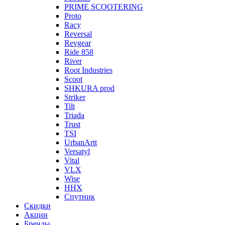
PRIME SCOOTERING
Proto
Racy
Reversal
Revgear
Ride 858
River
Root Industries
Scoot
SHKURA рrоd
Striker
Tilt
Triada
Trust
TSI
UrbanArtt
Versatyl
Vital
VLX
Wise
ННХ
Спутник
Скидки
Акции
Бренды