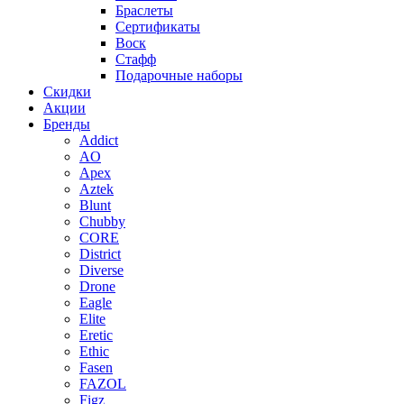
Браслеты
Сертификаты
Воск
Стафф
Подарочные наборы
Скидки
Акции
Бренды
Addict
AO
Apex
Aztek
Blunt
Chubby
CORE
District
Diverse
Drone
Eagle
Elite
Eretic
Ethic
Fasen
FAZOL
Figz