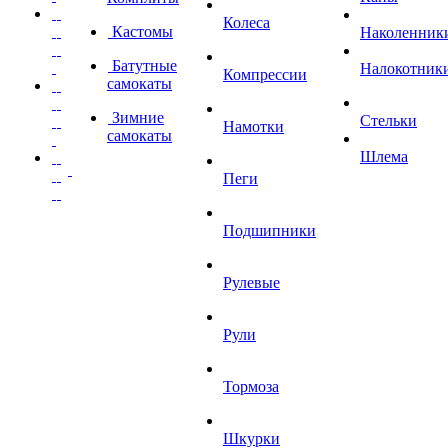
Колеса
Кастомы
Наколенник
Батутные
Налокотник
Компрессии
самокаты
Зимние
Стельки
Намотки
самокаты
Шлема
Пеги
Подшипники
Рулевые
Рули
Тормоза
Шкурки