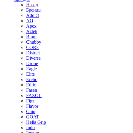
Назад
Бренды
Addict
AO
Apex
Aztek
Blunt
Chubby
CORE
District
Diverse
Drone
Eagle
Elite
Eretic
Ethic
Fasen
FAZOL
Figz
Flavor
Gain
GOAT
Hella Grip
Indo
Ipozon