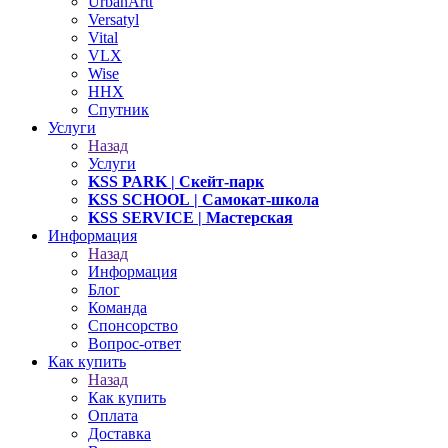
UrbanArtt
Versatyl
Vital
VLX
Wise
ННХ
Спутник
Услуги
Назад
Услуги
KSS PARK
| Скейт-парк
KSS SCHOOL
| Самокат-школа
KSS SERVICE
| Мастерская
Информация
Назад
Информация
Блог
Команда
Спонсорство
Вопрос-ответ
Как купить
Назад
Как купить
Оплата
Доставка