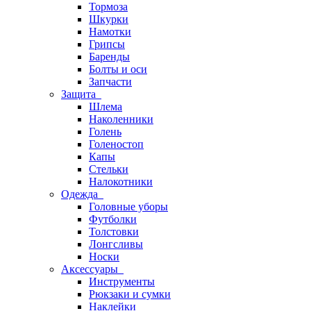
Тормоза
Шкурки
Намотки
Грипсы
Баренды
Болты и оси
Запчасти
Защита
Шлема
Наколенники
Голень
Голеностоп
Капы
Стельки
Налокотники
Одежда
Головные уборы
Футболки
Толстовки
Лонгсливы
Носки
Аксессуары
Инструменты
Рюкзаки и сумки
Наклейки