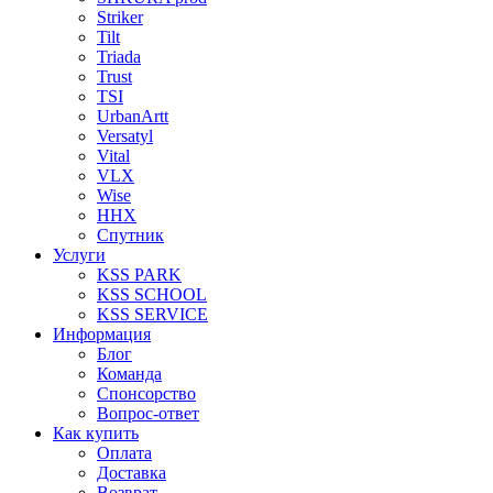
Striker
Tilt
Triada
Trust
TSI
UrbanArtt
Versatyl
Vital
VLX
Wise
ННХ
Спутник
Услуги
KSS PARK
KSS SCHOOL
KSS SERVICE
Информация
Блог
Команда
Спонсорство
Вопрос-ответ
Как купить
Оплата
Доставка
Возврат