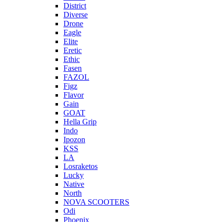
District
Diverse
Drone
Eagle
Elite
Eretic
Ethic
Fasen
FAZOL
Figz
Flavor
Gain
GOAT
Hella Grip
Indo
Ipozon
KSS
LA
Losraketos
Lucky
Native
North
NOVA SCOOTERS
Odi
Phoenix