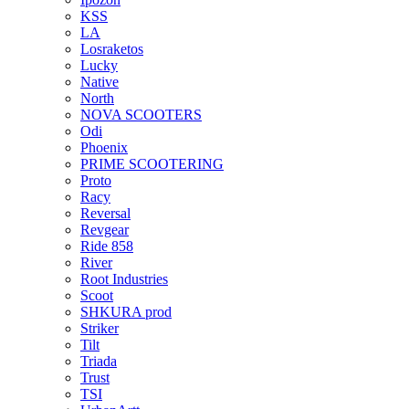
KSS
LA
Losraketos
Lucky
Native
North
NOVA SCOOTERS
Odi
Phoenix
PRIME SCOOTERING
Proto
Racy
Reversal
Revgear
Ride 858
River
Root Industries
Scoot
SHKURA рrоd
Striker
Tilt
Triada
Trust
TSI