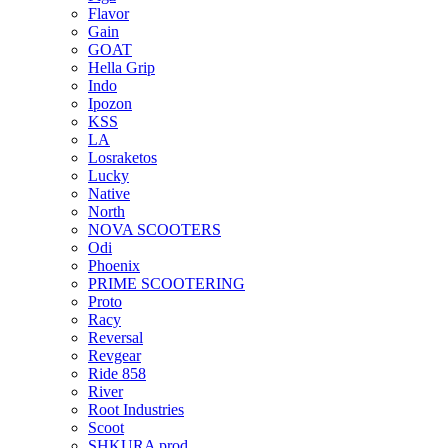
Flavor
Gain
GOAT
Hella Grip
Indo
Ipozon
KSS
LA
Losraketos
Lucky
Native
North
NOVA SCOOTERS
Odi
Phoenix
PRIME SCOOTERING
Proto
Racy
Reversal
Revgear
Ride 858
River
Root Industries
Scoot
SHKURA рrоd