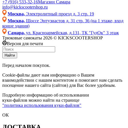
+7 (916) 533-32-16
Магазин Самара
info@kickscootershop.ru
Москва,
Электролитный проезд д. 3 стр. 19
Москва,
Шоссе Энтузиастов д. 31 стр. 36 (на 1 этаже, вход
конце здания)
Самара,
ул. Красноармейская, д.131, ТК "ГудОк" 3 этаж
Трюковые самокаты 2026 © KICKSCOOTERSHOP
Версия для печати
Найти
Перед началом покупок.
Cookie-файлы дают нам информацию о Вашем
взаимодействии с нашим контентом и помогают нам сделать
посещение нашего сайта (сайтов) для Вас более удобным.
Подробную информацию об использовании
куки-файлов можно найти на странице
"политика использования куки-файлов"
ОК
ДОСТАВКА