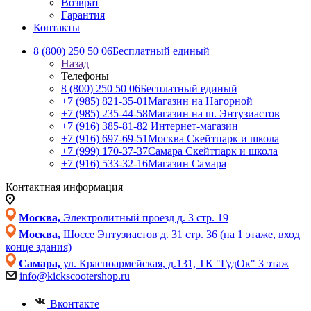
Возврат
Гарантия
Контакты
8 (800) 250 50 06
Бесплатный единый
Назад
Телефоны
8 (800) 250 50 06
Бесплатный единый
+7 (985) 821-35-01
Магазин на Нагорной
+7 (985) 235-44-58
Магазин на ш. Энтузиастов
+7 (916) 385-81-82
Интернет-магазин
+7 (916) 697-69-51
Москва Скейтпарк и школа
+7 (999) 170-37-37
Самара Скейтпарк и школа
+7 (916) 533-32-16
Магазин Самара
Контактная информация
Москва,
Электролитный проезд д. 3 стр. 19
Москва,
Шоссе Энтузиастов д. 31 стр. 36 (на 1 этаже, вход
конце здания)
Самара,
ул. Красноармейская, д.131, ТК "ГудОк" 3 этаж
info@kickscootershop.ru
Вконтакте