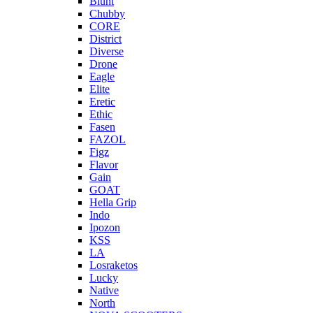
Blunt
Chubby
CORE
District
Diverse
Drone
Eagle
Elite
Eretic
Ethic
Fasen
FAZOL
Figz
Flavor
Gain
GOAT
Hella Grip
Indo
Ipozon
KSS
LA
Losraketos
Lucky
Native
North