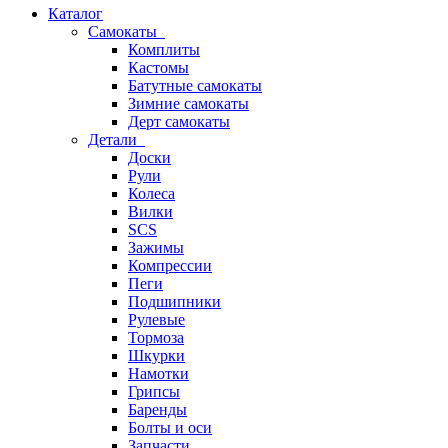
Каталог
Самокаты
Комплиты
Кастомы
Батутные самокаты
Зимние самокаты
Дерт самокаты
Детали
Доски
Рули
Колеса
Вилки
SCS
Зажимы
Компрессии
Пеги
Подшипники
Рулевые
Тормоза
Шкурки
Намотки
Грипсы
Баренды
Болты и оси
Запчасти