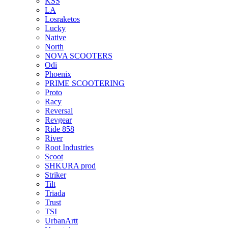
KSS
LA
Losraketos
Lucky
Native
North
NOVA SCOOTERS
Odi
Phoenix
PRIME SCOOTERING
Proto
Racy
Reversal
Revgear
Ride 858
River
Root Industries
Scoot
SHKURA рrоd
Striker
Tilt
Triada
Trust
TSI
UrbanArtt