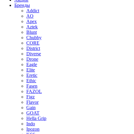
Бренды
Addict
AO
Apex
Aztek
Blunt
Chubby
CORE
District
Diverse
Drone
Eagle
Elite
Eretic
Ethic
Fasen
FAZOL
Figz
Flavor
Gain
GOAT
Hella Grip
Indo
Ipozon