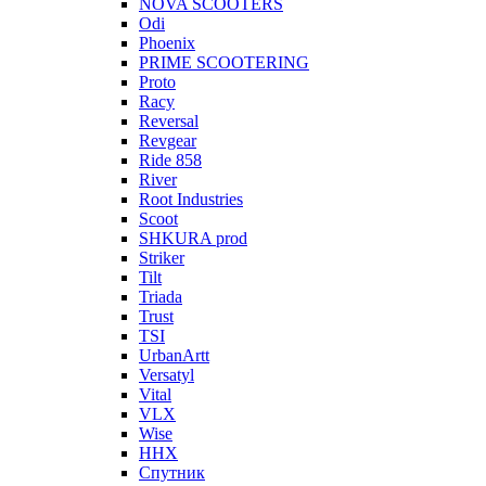
NOVA SCOOTERS
Odi
Phoenix
PRIME SCOOTERING
Proto
Racy
Reversal
Revgear
Ride 858
River
Root Industries
Scoot
SHKURA рrоd
Striker
Tilt
Triada
Trust
TSI
UrbanArtt
Versatyl
Vital
VLX
Wise
ННХ
Спутник