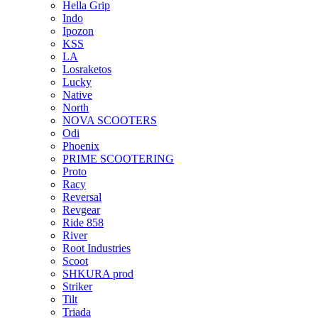
Hella Grip
Indo
Ipozon
KSS
LA
Losraketos
Lucky
Native
North
NOVA SCOOTERS
Odi
Phoenix
PRIME SCOOTERING
Proto
Racy
Reversal
Revgear
Ride 858
River
Root Industries
Scoot
SHKURA рrоd
Striker
Tilt
Triada