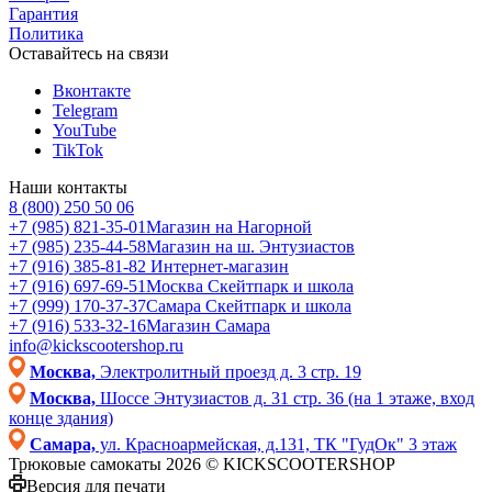
Гарантия
Политика
Оставайтесь на связи
Вконтакте
Telegram
YouTube
TikTok
Наши контакты
8 (800) 250 50 06
+7 (985) 821-35-01
Магазин на Нагорной
+7 (985) 235-44-58
Магазин на ш. Энтузиастов
+7 (916) 385-81-82
Интернет-магазин
+7 (916) 697-69-51
Москва Скейтпарк и школа
+7 (999) 170-37-37
Самара Скейтпарк и школа
+7 (916) 533-32-16
Магазин Самара
info@kickscootershop.ru
Москва,
Электролитный проезд д. 3 стр. 19
Москва,
Шоссе Энтузиастов д. 31 стр. 36 (на 1 этаже, вход
конце здания)
Самара,
ул. Красноармейская, д.131, ТК "ГудОк" 3 этаж
Трюковые самокаты 2026 © KICKSCOOTERSHOP
Версия для печати