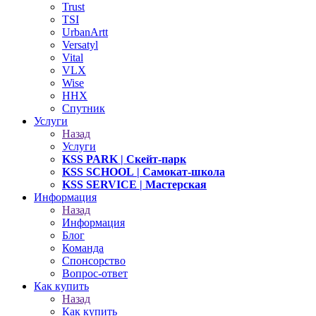
Trust
TSI
UrbanArtt
Versatyl
Vital
VLX
Wise
ННХ
Спутник
Услуги
Назад
Услуги
KSS PARK
| Скейт-парк
KSS SCHOOL
| Самокат-школа
KSS SERVICE
| Мастерская
Информация
Назад
Информация
Блог
Команда
Спонсорство
Вопрос-ответ
Как купить
Назад
Как купить