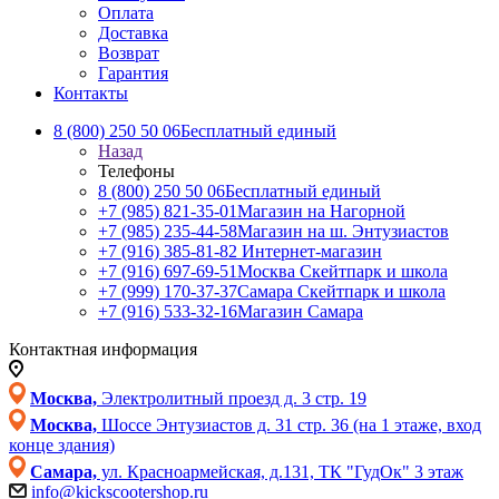
Оплата
Доставка
Возврат
Гарантия
Контакты
8 (800) 250 50 06
Бесплатный единый
Назад
Телефоны
8 (800) 250 50 06
Бесплатный единый
+7 (985) 821-35-01
Магазин на Нагорной
+7 (985) 235-44-58
Магазин на ш. Энтузиастов
+7 (916) 385-81-82
Интернет-магазин
+7 (916) 697-69-51
Москва Скейтпарк и школа
+7 (999) 170-37-37
Самара Скейтпарк и школа
+7 (916) 533-32-16
Магазин Самара
Контактная информация
Москва,
Электролитный проезд д. 3 стр. 19
Москва,
Шоссе Энтузиастов д. 31 стр. 36 (на 1 этаже, вход
конце здания)
Самара,
ул. Красноармейская, д.131, ТК "ГудОк" 3 этаж
info@kickscootershop.ru