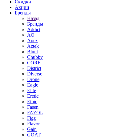
Скидки
Акции
Бренды
Назад
Бренды
Addict
AO
Apex
Aztek
Blunt
Chubby
CORE
District
Diverse
Drone
Eagle
Elite
Eretic
Ethic
Fasen
FAZOL
Figz
Flavor
Gain
GOAT