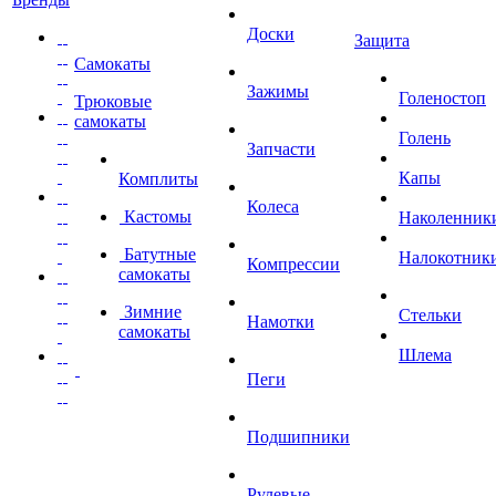
Доски
Защита
Самокаты
Зажимы
Голеностоп
Трюковые
самокаты
Голень
Запчасти
Капы
Комплиты
Колеса
Кастомы
Наколенник
Батутные
Налокотник
Компрессии
самокаты
Зимние
Стельки
Намотки
самокаты
Шлема
Пеги
Подшипники
Рулевые