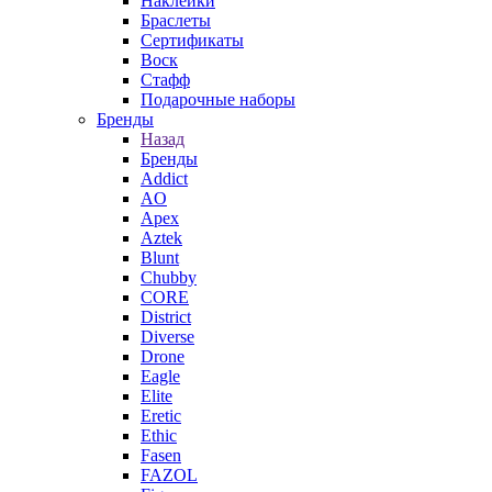
Наклейки
Браслеты
Сертификаты
Воск
Стафф
Подарочные наборы
Бренды
Назад
Бренды
Addict
AO
Apex
Aztek
Blunt
Chubby
CORE
District
Diverse
Drone
Eagle
Elite
Eretic
Ethic
Fasen
FAZOL