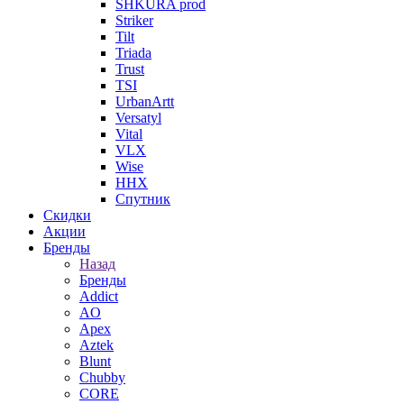
SHKURA рrоd
Striker
Tilt
Triada
Trust
TSI
UrbanArtt
Versatyl
Vital
VLX
Wise
ННХ
Спутник
Скидки
Акции
Бренды
Назад
Бренды
Addict
AO
Apex
Aztek
Blunt
Chubby
CORE