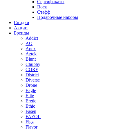
Сертификаты
Воск
Стафф
Подарочные наборы
Скидки
Акции
Бренды
Addict
AO
Apex
Aztek
Blunt
Chubby
CORE
District
Diverse
Drone
Eagle
Elite
Eretic
Ethic
Fasen
FAZOL
Figz
Flavor