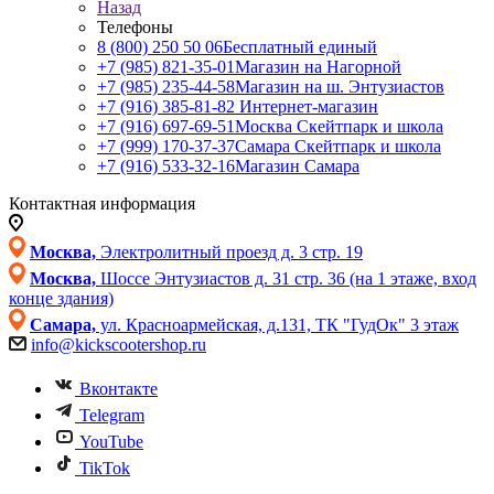
Назад
Телефоны
8 (800) 250 50 06
Бесплатный единый
+7 (985) 821-35-01
Магазин на Нагорной
+7 (985) 235-44-58
Магазин на ш. Энтузиастов
+7 (916) 385-81-82
Интернет-магазин
+7 (916) 697-69-51
Москва Скейтпарк и школа
+7 (999) 170-37-37
Самара Скейтпарк и школа
+7 (916) 533-32-16
Магазин Самара
Контактная информация
Москва,
Электролитный проезд д. 3 стр. 19
Москва,
Шоссе Энтузиастов д. 31 стр. 36 (на 1 этаже, вход
конце здания)
Самара,
ул. Красноармейская, д.131, ТК "ГудОк" 3 этаж
info@kickscootershop.ru
Вконтакте
Telegram
YouTube
TikTok