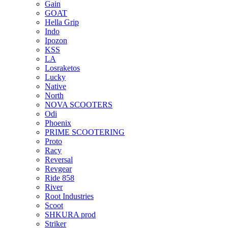
Gain
GOAT
Hella Grip
Indo
Ipozon
KSS
LA
Losraketos
Lucky
Native
North
NOVA SCOOTERS
Odi
Phoenix
PRIME SCOOTERING
Proto
Racy
Reversal
Revgear
Ride 858
River
Root Industries
Scoot
SHKURA рrоd
Striker