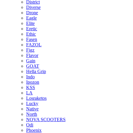
District
Diverse
Drone
Eagle
Elite
Eretic
Ethic
Fasen
FAZOL
Figz
Flavor
Gain
GOAT
Hella Grip
Indo
Ipozon
KSS
LA
Losraketos
Lucky
Native
North
NOVA SCOOTERS
Odi
Phoenix