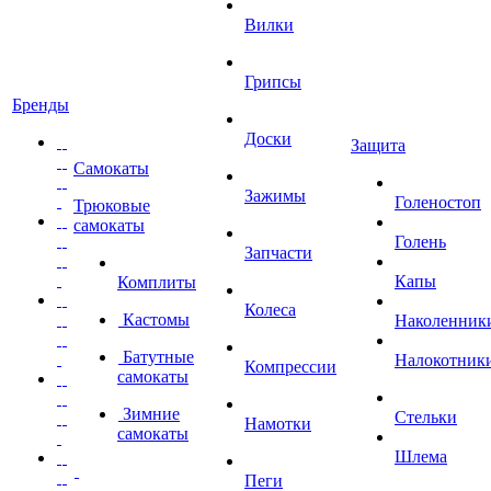
Вилки
Грипсы
Бренды
Доски
Защита
Самокаты
Зажимы
Голеностоп
Трюковые
самокаты
Голень
Запчасти
Капы
Комплиты
Колеса
Кастомы
Наколенник
Батутные
Налокотник
Компрессии
самокаты
Зимние
Стельки
Намотки
самокаты
Шлема
Пеги