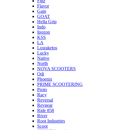
Figz
Flavor
Gain
GOAT
Hella Grip
Indo
Ipozon
KSS
LA
Losraketos
Lucky
Native
North
NOVA SCOOTERS
Odi
Phoenix
PRIME SCOOTERING
Proto
Racy
Reversal
Revgear
Ride 858
River
Root Industries
Scoot