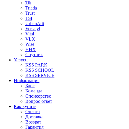
Tilt
Triada
Trust
TSI
UrbanArtt
Versatyl
Vital
VLX
Wise
ННХ
Спутник
Услуги
KSS PARK
KSS SCHOOL
KSS SERVICE
Информация
Блог
Команда
Спонсорство
Вопрос-ответ
Как купить
Оплата
Доставка
Возврат
Гарантия