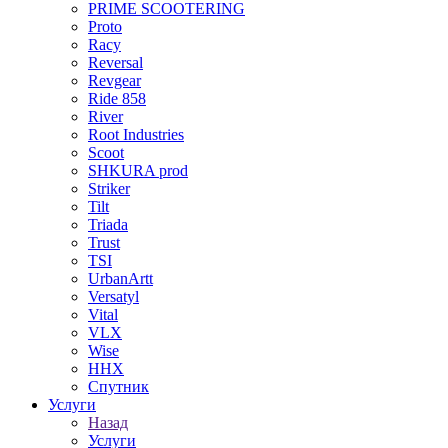
PRIME SCOOTERING
Proto
Racy
Reversal
Revgear
Ride 858
River
Root Industries
Scoot
SHKURA рrоd
Striker
Tilt
Triada
Trust
TSI
UrbanArtt
Versatyl
Vital
VLX
Wise
ННХ
Спутник
Услуги
Назад
Услуги