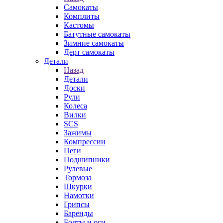
Самокаты
Комплиты
Кастомы
Батутные самокаты
Зимние самокаты
Дерт самокаты
Детали
Назад
Детали
Доски
Рули
Колеса
Вилки
SCS
Зажимы
Компрессии
Пеги
Подшипники
Рулевые
Тормоза
Шкурки
Намотки
Грипсы
Баренды
Болты и оси