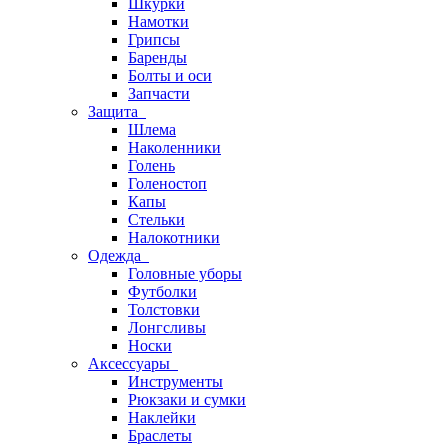
Шкурки
Намотки
Грипсы
Баренды
Болты и оси
Запчасти
Защита
Шлема
Наколенники
Голень
Голеностоп
Капы
Стельки
Налокотники
Одежда
Головные уборы
Футболки
Толстовки
Лонгсливы
Носки
Аксессуары
Инструменты
Рюкзаки и сумки
Наклейки
Браслеты