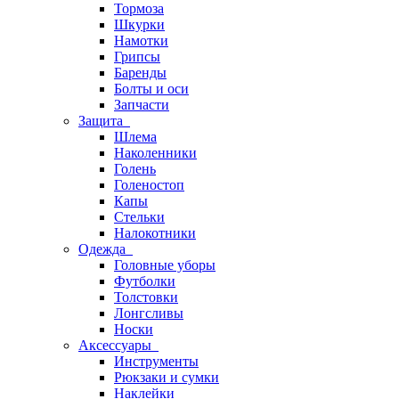
Тормоза
Шкурки
Намотки
Грипсы
Баренды
Болты и оси
Запчасти
Защита
Шлема
Наколенники
Голень
Голеностоп
Капы
Стельки
Налокотники
Одежда
Головные уборы
Футболки
Толстовки
Лонгсливы
Носки
Аксессуары
Инструменты
Рюкзаки и сумки
Наклейки