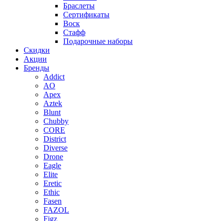
Браслеты
Сертификаты
Воск
Стафф
Подарочные наборы
Скидки
Акции
Бренды
Addict
AO
Apex
Aztek
Blunt
Chubby
CORE
District
Diverse
Drone
Eagle
Elite
Eretic
Ethic
Fasen
FAZOL
Figz