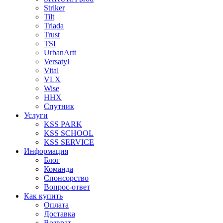
Striker
Tilt
Triada
Trust
TSI
UrbanArtt
Versatyl
Vital
VLX
Wise
ННХ
Спутник
Услуги
KSS PARK
KSS SCHOOL
KSS SERVICE
Информация
Блог
Команда
Спонсорство
Вопрос-ответ
Как купить
Оплата
Доставка
Возврат