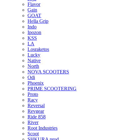
Flavor
Gain
GOAT
Hella Grip
Indo
Ipozon
KSS
LA
Losraketos
Lucky
Native
North
NOVA SCOOTERS
Odi
Phoenix
PRIME SCOOTERING
Proto
Racy
Reversal
Revgear
Ride 858
River
Root Industries
Scoot
SHKURA рrоd