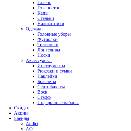
Голень
Голеностоп
Капы
Стельки
Налокотники
Одежда
Головные уборы
Футболки
Толстовки
Лонгсливы
Носки
Аксессуары
Инструменты
Рюкзаки и сумки
Наклейки
Браслеты
Сертификаты
Воск
Стафф
Подарочные наборы
Скидки
Акции
Бренды
Addict
AO