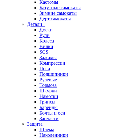
Кастомы
Батутные самокаты
Зимние самокаты
Дерт самокаты
Детали
Доски
Рули
Колеса
Вилки
SCS
Зажимы
Компрессии
Пеги
Подшипники
Рулевые
Тормоза
Шкурки
Намотки
Грипсы
Баренды
Болты и оси
Запчасти
Защита
Шлема
Наколенники