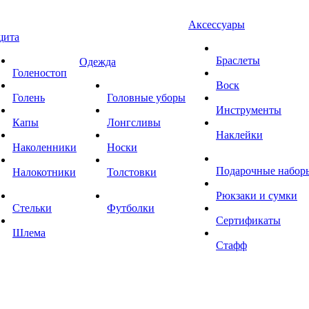
Аксессуары
щита
Браслеты
Одежда
Голеностоп
Воск
Голень
Головные уборы
Инструменты
Капы
Лонгсливы
Наклейки
Наколенники
Носки
Подарочные набор
Налокотники
Толстовки
Рюкзаки и сумки
Стельки
Футболки
Сертификаты
Шлема
Стафф