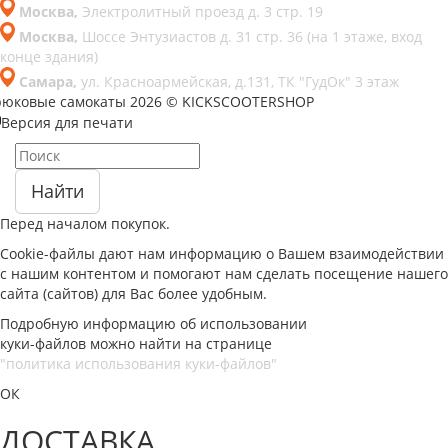
Москва,
Электролитный проезд д. 3 стр. 19
Москва,
Шоссе Энтузиастов д. 31 стр. 36 (на 1 этаже, вход
конце здания)
Самара,
ул. Красноармейская, д.131, ТК "ГудОк" 3 этаж
рюковые самокаты 2026 © KICKSCOOTERSHOP
Версия для печати
Найти
Перед началом покупок.
Cookie-файлы дают нам информацию о Вашем взаимодействии
с нашим контентом и помогают нам сделать посещение нашего
сайта (сайтов) для Вас более удобным.
Подробную информацию об использовании
куки-файлов можно найти на странице
"политика использования куки-файлов"
ОК
ДОСТАВКА