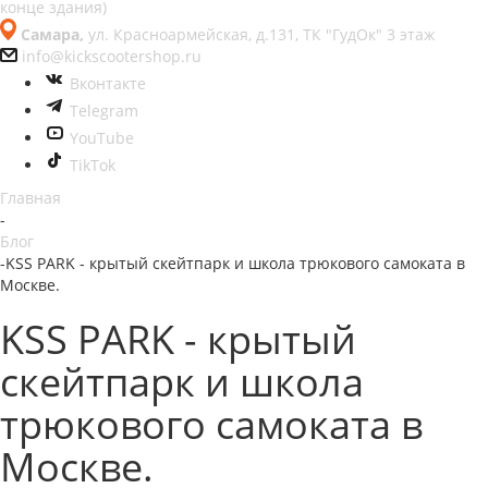
конце здания)
Самара,
ул. Красноармейская, д.131, ТК "ГудОк" 3 этаж
info@kickscootershop.ru
Вконтакте
Telegram
YouTube
TikTok
Главная
-
Блог
-
KSS PARK - крытый скейтпарк и школа трюкового самоката в
Москве.
KSS PARK - крытый
скейтпарк и школа
трюкового самоката в
Москве.