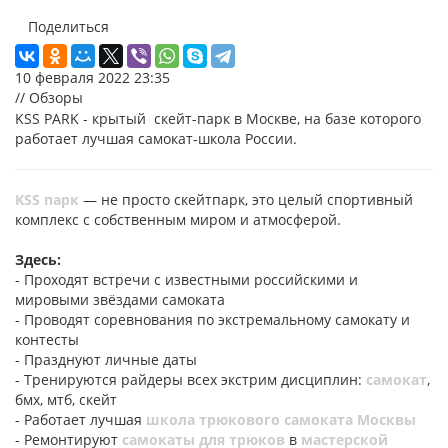
Поделиться
10 февраля 2022 23:35
// Обзоры
KSS PARK - крытый скейт-парк в Москве, на базе которого
работает лучшая самокат-школа России.
KSS парк
— не просто скейтпарк, это целый спортивный
комплекс с собственным миром и атмосферой.
Здесь:
- Проходят встречи с известными российскими и
мировыми звёздами самоката
- Проводят соревнования по экстремальному самокату и
контесты
- Празднуют личные даты
- Тренируются райдеры всех экстрим дисциплин:
самокат
,
бмх, мтб, скейт
- Работает лучшая
школа трюкового самоката Москвы
- Ремонтируют
самокаты для трюков
в
мастерской