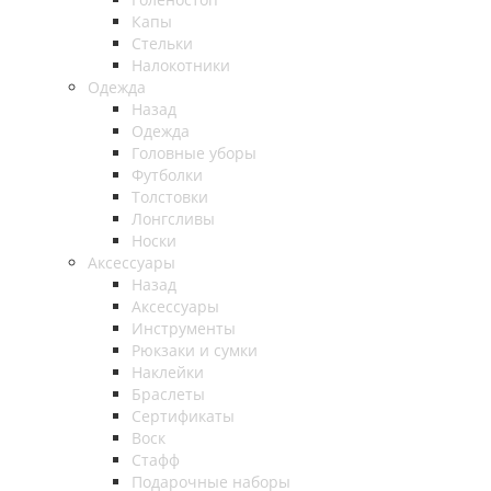
Капы
Стельки
Налокотники
Одежда
Назад
Одежда
Головные уборы
Футболки
Толстовки
Лонгсливы
Носки
Аксессуары
Назад
Аксессуары
Инструменты
Рюкзаки и сумки
Наклейки
Браслеты
Сертификаты
Воск
Стафф
Подарочные наборы