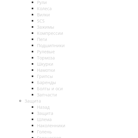
Рули
Колеса
Вилки
SCS
Зажимы
Компрессии
Пеги
Подшипники
Рулевые
Тормоза
Шкурки
Намотки
Грипсы
Баренды
Болты и оси
Запчасти
Защита
Назад
Защита
Шлема
Наколенники
Голень
Голеностоп