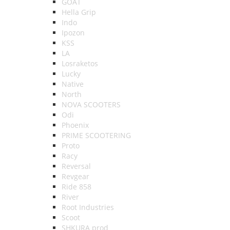
GOAT
Hella Grip
Indo
Ipozon
KSS
LA
Losraketos
Lucky
Native
North
NOVA SCOOTERS
Odi
Phoenix
PRIME SCOOTERING
Proto
Racy
Reversal
Revgear
Ride 858
River
Root Industries
Scoot
SHKURA рrоd