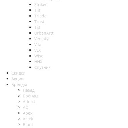
Striker
Tilt
Triada
Trust
TSI
UrbanArtt
Versatyl
Vital
VLX
Wise
ННХ
Спутник
Скидки
Акции
Бренды
Назад
Бренды
Addict
AO
Apex
Aztek
Blunt