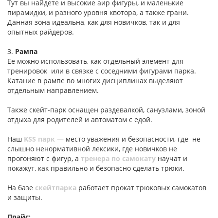
Тут вы найдете и высокие аир фигуры, и маленькие
пирамидки, и разного уровня квотора, а также грани.
Данная зона идеальна, как для новичков, так и для
опытных райдеров.
3.
Рампа
Ее можно использовать, как отдельный элемент для
тренировок или в связке с соседними фигурами парка.
Катание в рампе во многих дисциплинах выделяют
отдельным направлением.
Также скейт-парк оснащен раздевалкой, санузлами, зоной
отдыха для родителей и автоматом с едой.
Наш
KSS парк
— место уважения и безопасности, где не
слышно ненормативной лексики, где новичков не
прогоняют с фигур, а
тренера по самокату
научат и
покажут, как правильно и безопасно сделать трюки.
На базе
скейтпарка
работает прокат трюковых самокатов
и защиты.
Прайс: