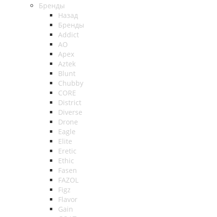
Бренды
Назад
Бренды
Addict
AO
Apex
Aztek
Blunt
Chubby
CORE
District
Diverse
Drone
Eagle
Elite
Eretic
Ethic
Fasen
FAZOL
Figz
Flavor
Gain