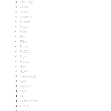
Chubby
CORE
District
Diverse
Drone
Eagle
Elite
Eretic
Ethic
Fasen
FAZOL
Figz
Flavor
Gain
GOAT
Hella Grip
Indo
Ipozon
KSS
LA
Losraketos
Lucky
Native