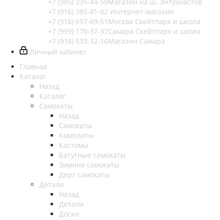
+7 (985) 235-44-58
Магазин на ш. Энтузиастов
+7 (916) 385-81-82
Интернет-магазин
+7 (916) 697-69-51
Москва Скейтпарк и школа
+7 (999) 170-37-37
Самара Скейтпарк и школа
+7 (916) 533-32-16
Магазин Самара
Личный кабинет
Главная
Каталог
Назад
Каталог
Самокаты
Назад
Самокаты
Комплиты
Кастомы
Батутные самокаты
Зимние самокаты
Дерт самокаты
Детали
Назад
Детали
Доски