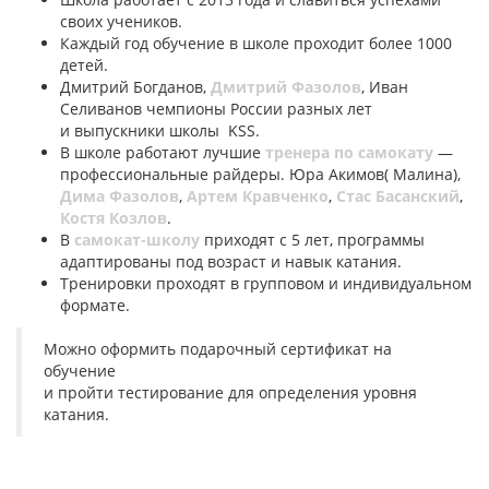
своих учеников.
Каждый год обучение в школе проходит более 1000
детей.
Дмитрий Богданов,
Дмитрий Фазолов
, Иван
Селиванов чемпионы России разных лет
и выпускники школы KSS.
В школе работают лучшие
тренера по самокату
—
профессиональные райдеры. Юра Акимов( Малина),
Дима Фазолов
,
Артем Кравченко
,
Стас Басанский
,
Костя Козлов
.
В
самокат-школу
приходят с 5 лет, программы
адаптированы под возраст и навык катания.
Тренировки проходят в групповом и индивидуальном
формате.
Можно оформить подарочный сертификат на
обучение
и пройти тестирование для определения уровня
катания.