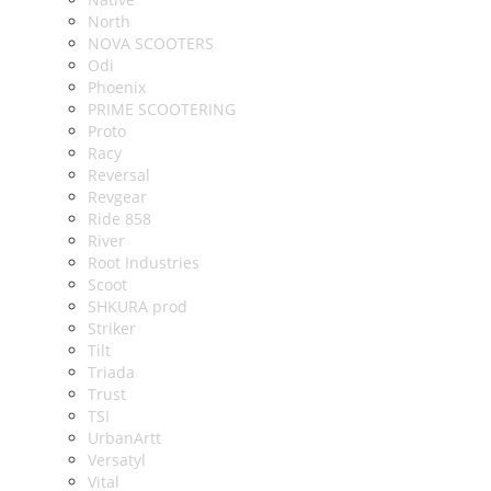
North
NOVA SCOOTERS
Odi
Phoenix
PRIME SCOOTERING
Proto
Racy
Reversal
Revgear
Ride 858
River
Root Industries
Scoot
SHKURA рrоd
Striker
Tilt
Triada
Trust
TSI
UrbanArtt
Versatyl
Vital