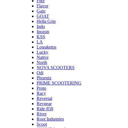
Figz
Flavor
Gain
GOAT
Hella Grip
Indo
Ipozon
KSS
LA
Losraketos
Lucky
Native
North
NOVA SCOOTERS
Odi
Phoenix
PRIME SCOOTERING
Proto
Racy
Reversal
Revgear
Ride 858
River
Root Industries
Scoot