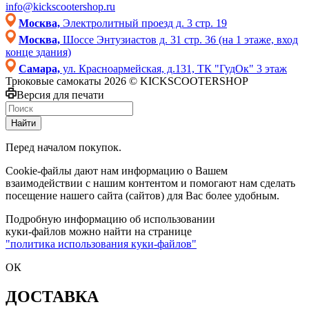
info@kickscootershop.ru
Москва,
Электролитный проезд д. 3 стр. 19
Москва,
Шоссе Энтузиастов д. 31 стр. 36 (на 1 этаже, вход
конце здания)
Самара,
ул. Красноармейская, д.131, ТК "ГудОк" 3 этаж
Трюковые самокаты 2026 © KICKSCOOTERSHOP
Версия для печати
Найти
Перед началом покупок.
Cookie-файлы дают нам информацию о Вашем
взаимодействии с нашим контентом и помогают нам сделать
посещение нашего сайта (сайтов) для Вас более удобным.
Подробную информацию об использовании
куки-файлов можно найти на странице
"политика использования куки-файлов"
ОК
ДОСТАВКА