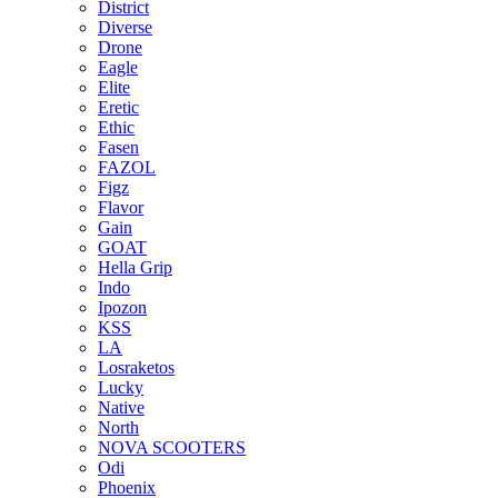
District
Diverse
Drone
Eagle
Elite
Eretic
Ethic
Fasen
FAZOL
Figz
Flavor
Gain
GOAT
Hella Grip
Indo
Ipozon
KSS
LA
Losraketos
Lucky
Native
North
NOVA SCOOTERS
Odi
Phoenix