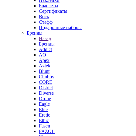
Наклейки
Браслеты
Сертификаты
Воск
Стафф
Подарочные наборы
Бренды
Назад
Бренды
Addict
AO
Apex
Aztek
Blunt
Chubby
CORE
District
Diverse
Drone
Eagle
Elite
Eretic
Ethic
Fasen
FAZOL