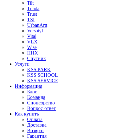
Tilt
Triada
Trust
TSI
UrbanArtt
Versatyl
Vital
VLX
Wise
ННХ
Спутник
Услуги
KSS PARK
KSS SCHOOL
KSS SERVICE
Информация
Блог
Команда
Спонсорство
Вопрос-ответ
Как купить
Оплата
Доставка
Возврат
Гарантия