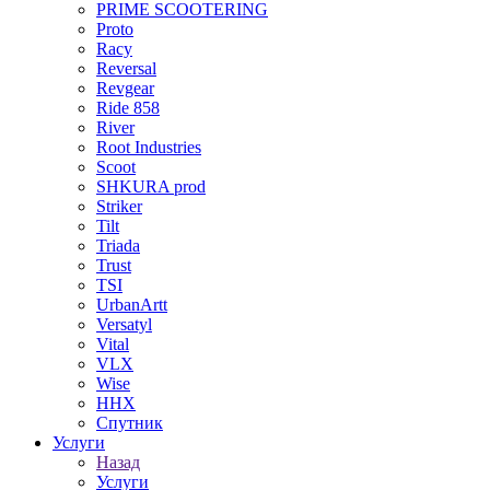
PRIME SCOOTERING
Proto
Racy
Reversal
Revgear
Ride 858
River
Root Industries
Scoot
SHKURA рrоd
Striker
Tilt
Triada
Trust
TSI
UrbanArtt
Versatyl
Vital
VLX
Wise
ННХ
Спутник
Услуги
Назад
Услуги