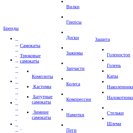
Вилки
Грипсы
Бренды
Доски
Защита
Самокаты
Зажимы
Голеностоп
Трюковые
самокаты
Голень
Запчасти
Капы
Комплиты
Колеса
Кастомы
Наколенник
Батутные
Налокотник
Компрессии
самокаты
Зимние
Стельки
Намотки
самокаты
Шлема
Пеги