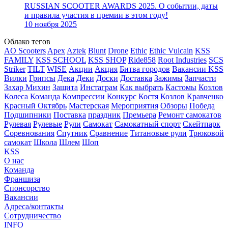
RUSSIAN SCOOTER AWARDS 2025. О событии, даты
и правила участия в премии в этом году!
10 ноября 2025
Облако тегов
AO Scooters
Apex
Aztek
Blunt
Drone
Ethic
Ethic Vulcain
KSS
FAMILY
KSS SCHOOL
KSS SHOP
Ride858
Root Industries
SCS
Striker
TILT
WISE
Акции
Акция
Битва городов
Вакансии KSS
Вилки
Грипсы
Дека
Деки
Доски
Доставка
Зажимы
Запчасти
Захар Михин
Защита
Инстаграм
Как выбрать
Кастомы
Козлов
Колеса
Команда
Компрессии
Конкурс
Костя Козлов
Кравченко
Красный Октябрь
Мастерская
Мероприятия
Обзоры
Победа
Подшипники
Поставка
праздник
Премьера
Ремонт самокатов
Рулевая
Рулевые
Рули
Самокат
Самокатный спорт
Скейтпарк
Соревнования
Спутник
Сравнение
Титановые рули
Трюковой
самокат
Школа
Шлем
Шоп
KSS
О нас
Команда
Франшиза
Спонсорство
Вакансии
Адреса/контакты
Сотрудничество
INFO