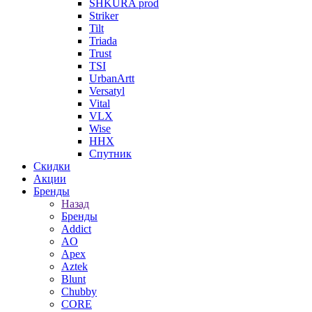
SHKURA рrоd
Striker
Tilt
Triada
Trust
TSI
UrbanArtt
Versatyl
Vital
VLX
Wise
ННХ
Спутник
Скидки
Акции
Бренды
Назад
Бренды
Addict
AO
Apex
Aztek
Blunt
Chubby
CORE