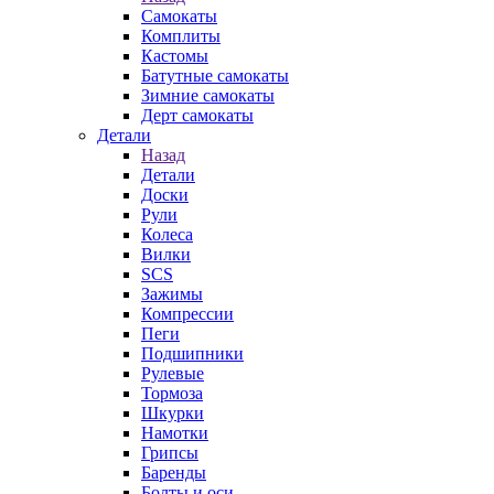
Самокаты
Комплиты
Кастомы
Батутные самокаты
Зимние самокаты
Дерт самокаты
Детали
Назад
Детали
Доски
Рули
Колеса
Вилки
SCS
Зажимы
Компрессии
Пеги
Подшипники
Рулевые
Тормоза
Шкурки
Намотки
Грипсы
Баренды
Болты и оси