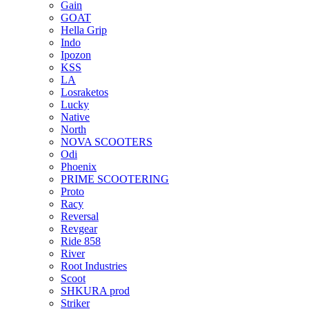
Gain
GOAT
Hella Grip
Indo
Ipozon
KSS
LA
Losraketos
Lucky
Native
North
NOVA SCOOTERS
Odi
Phoenix
PRIME SCOOTERING
Proto
Racy
Reversal
Revgear
Ride 858
River
Root Industries
Scoot
SHKURA рrоd
Striker