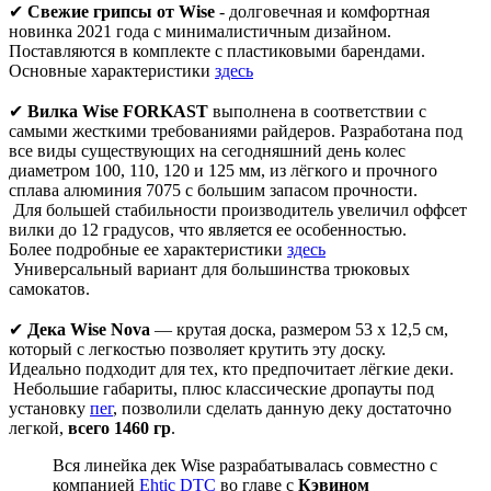
✔
Свежие грипсы от Wise
- долговечная и комфортная
новинка 2021 года с минималистичным дизайном.
Поставляются в комплекте с пластиковыми барендами.
Основные характеристики
здесь
✔
Вилка Wise FORKAST
выполнена в соответствии с
самыми жесткими требованиями райдеров. Разработана под
все виды существующих на сегодняшний день колес
диаметром 100, 110, 120 и 125 мм, из лёгкого и прочного
сплава алюминия 7075 с большим запасом прочности.
Для большей стабильности производитель увеличил оффсет
вилки до 12 градусов, что является ее особенностью.
Более подробные ее характеристики
здесь
Универсальный вариант для большинства трюковых
самокатов.
✔
Дека Wise Nova
— крутая доска, размером 53 х 12,5 см,
который c легкостью позволяет крутить эту доску.
Идеально подходит для тех, кто предпочитает лёгкие деки.
Небольшие габариты, плюс классические дропауты под
установку
пег
, позволили сделать данную деку достаточно
легкой,
всего
1460
гр
.
Вся линейка дек Wise разрабатывалась совместно с
компанией
Ehtic DTC
во главе с
Кэвином