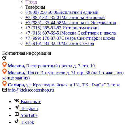
Назад
Телефоны
8 (800) 250 50 06
Бесплатный единый
+7 (985) 821-35-01
Магазин на Нагорной
+7 (985) 235-44-58
Магазин на ш. Энтузиастов
+7 (916) 385-81-82
Интернет-магазин
+7 (916) 697-69-51
Москва Скейтпарк и школа
+7 (999) 170-37-37
Самара Скейтпарк и школа
+7 (916) 533-32-16
Магазин Самара
Контактная информация
Москва,
Электролитный проезд д. 3 стр. 19
Москва,
Шоссе Энтузиастов д. 31 стр. 36 (на 1 этаже, вход
конце здания)
Самара,
ул. Красноармейская, д.131, ТК "ГудОк" 3 этаж
info@kickscootershop.ru
Вконтакте
Telegram
YouTube
TikTok