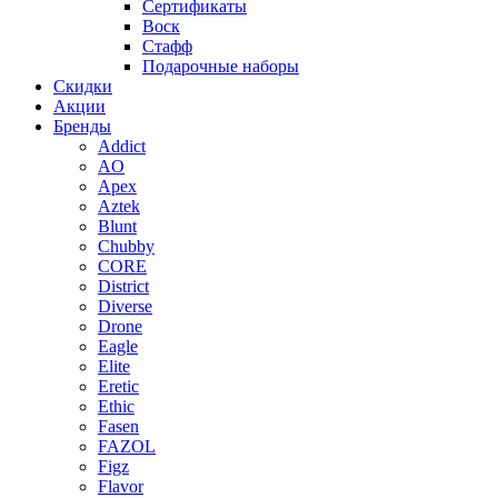
Сертификаты
Воск
Стафф
Подарочные наборы
Скидки
Акции
Бренды
Addict
AO
Apex
Aztek
Blunt
Chubby
CORE
District
Diverse
Drone
Eagle
Elite
Eretic
Ethic
Fasen
FAZOL
Figz
Flavor