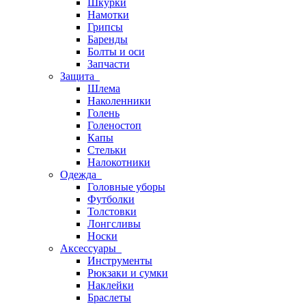
Шкурки
Намотки
Грипсы
Баренды
Болты и оси
Запчасти
Защита
Шлема
Наколенники
Голень
Голеностоп
Капы
Стельки
Налокотники
Одежда
Головные уборы
Футболки
Толстовки
Лонгсливы
Носки
Аксессуары
Инструменты
Рюкзаки и сумки
Наклейки
Браслеты