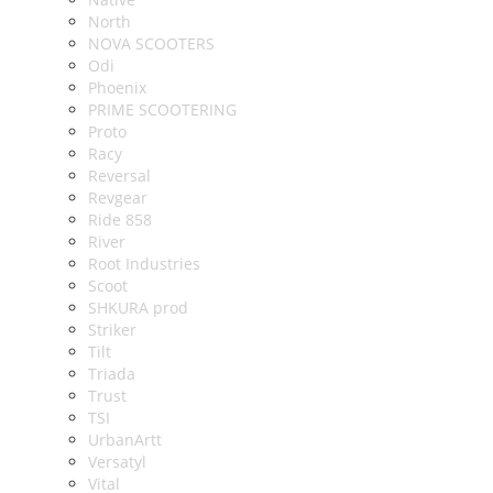
North
NOVA SCOOTERS
Odi
Phoenix
PRIME SCOOTERING
Proto
Racy
Reversal
Revgear
Ride 858
River
Root Industries
Scoot
SHKURA рrоd
Striker
Tilt
Triada
Trust
TSI
UrbanArtt
Versatyl
Vital