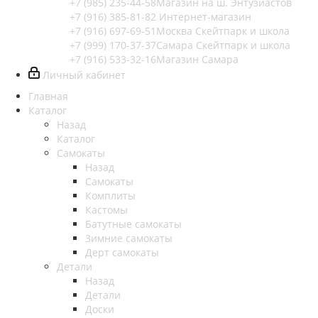
+7 (985) 235-44-58
Магазин на ш. Энтузиастов
+7 (916) 385-81-82
Интернет-магазин
+7 (916) 697-69-51
Москва Скейтпарк и школа
+7 (999) 170-37-37
Самара Скейтпарк и школа
+7 (916) 533-32-16
Магазин Самара
Личный кабинет
Главная
Каталог
Назад
Каталог
Самокаты
Назад
Самокаты
Комплиты
Кастомы
Батутные самокаты
Зимние самокаты
Дерт самокаты
Детали
Назад
Детали
Доски