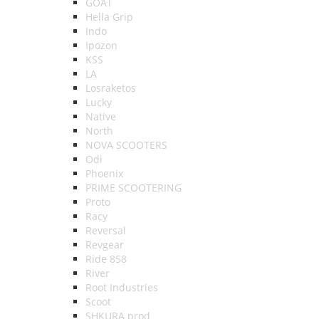
GOAT
Hella Grip
Indo
Ipozon
KSS
LA
Losraketos
Lucky
Native
North
NOVA SCOOTERS
Odi
Phoenix
PRIME SCOOTERING
Proto
Racy
Reversal
Revgear
Ride 858
River
Root Industries
Scoot
SHKURA рrоd