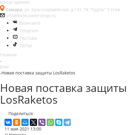
конце здания)
Самара,
ул. Красноармейская, д.131, ТК "ГудОк" 3 этаж
info@kickscootershop.ru
Вконтакте
Telegram
YouTube
TikTok
Главная
-
Блог
-
Новая поставка защиты LosRaketos
Новая поставка защиты
LosRaketos
Поделиться
11 мая 2021 13:00
// Новости