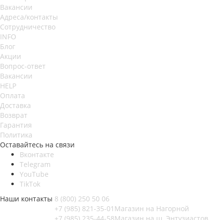
Вакансии
Адреса/контакты
Сотрудничество
INFO
Блог
Акции
Вопрос-ответ
Вакансии
HELP
Оплата
Доставка
Возврат
Гарантия
Политика
Оставайтесь на связи
Вконтакте
Telegram
YouTube
TikTok
Наши контакты
8 (800) 250 50 06
+7 (985) 821-35-01
Магазин на Нагорной
+7 (985) 235-44-58
Магазин на ш. Энтузиастов