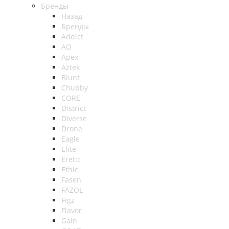
Бренды
Назад
Бренды
Addict
AO
Apex
Aztek
Blunt
Chubby
CORE
District
Diverse
Drone
Eagle
Elite
Eretic
Ethic
Fasen
FAZOL
Figz
Flavor
Gain