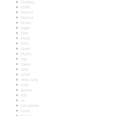
Chubby
CORE
District
Diverse
Drone
Eagle
Elite
Eretic
Ethic
Fasen
FAZOL
Figz
Flavor
Gain
GOAT
Hella Grip
Indo
Ipozon
KSS
LA
Losraketos
Lucky
Native