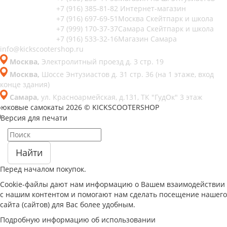
+7 (916) 385-81-82
Интернет-магазин
+7 (916) 697-69-51
Москва Скейтпарк и школа
+7 (999) 170-37-37
Самара Скейтпарк и школа
+7 (916) 533-32-16
Магазин Самара
info@kickscootershop.ru
Москва,
Электролитный проезд д. 3 стр. 19
Москва,
Шоссе Энтузиастов д. 31 стр. 36 (на 1 этаже, вход
конце здания)
Самара,
ул. Красноармейская, д.131, ТК "ГудОк" 3 этаж
рюковые самокаты 2026 © KICKSCOOTERSHOP
Версия для печати
Найти
Перед началом покупок.
Cookie-файлы дают нам информацию о Вашем взаимодействии
с нашим контентом и помогают нам сделать посещение нашего
сайта (сайтов) для Вас более удобным.
Подробную информацию об использовании