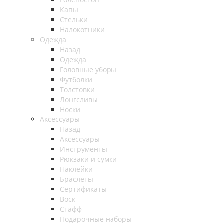
Капы
Стельки
Налокотники
Одежда
Назад
Одежда
Головные уборы
Футболки
Толстовки
Лонгсливы
Носки
Аксессуары
Назад
Аксессуары
Инструменты
Рюкзаки и сумки
Наклейки
Браслеты
Сертификаты
Воск
Стафф
Подарочные наборы