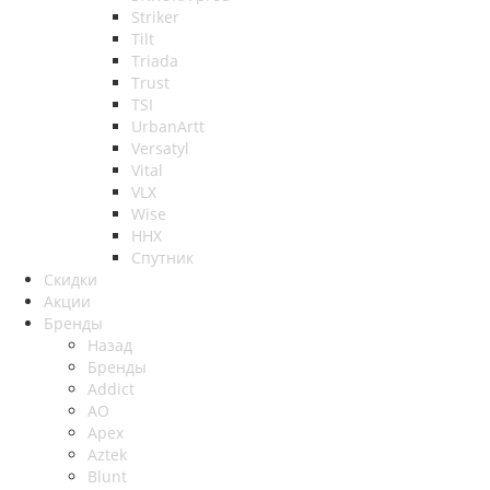
Striker
Tilt
Triada
Trust
TSI
UrbanArtt
Versatyl
Vital
VLX
Wise
ННХ
Спутник
Скидки
Акции
Бренды
Назад
Бренды
Addict
AO
Apex
Aztek
Blunt