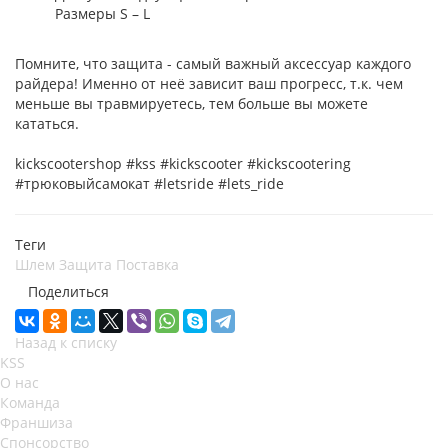
Размеры S – L
Помните, что защита - самый важный аксессуар каждого
райдера! Именно от неё зависит ваш прогресс, т.к. чем
меньше вы травмируетесь, тем больше вы можете
кататься.
kickscootershop #kss #kickscooter #kickscootering
#трюковыйсамокат #letsride #lets_ride
Теги
Шлем
Защита
Поставка
Поделиться
Назад к списку
KSS
О нас
Команда
Франшиза
Спонсорство