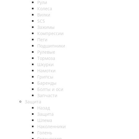
Рули
Колеса
Вилки
SCS
Зажимы
Компрессии
Пеги
Подшипники
Рулевые
Тормоза
Шкурки
Намотки
Грипсы
Баренды
Болты и оси
Запчасти
Защита
Назад
Защита
Шлема
Наколенники
Голень
Голеностоп