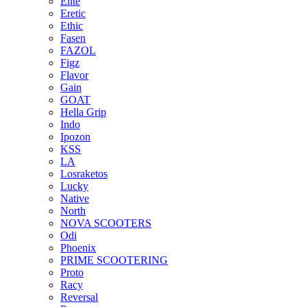
Elite
Eretic
Ethic
Fasen
FAZOL
Figz
Flavor
Gain
GOAT
Hella Grip
Indo
Ipozon
KSS
LA
Losraketos
Lucky
Native
North
NOVA SCOOTERS
Odi
Phoenix
PRIME SCOOTERING
Proto
Racy
Reversal