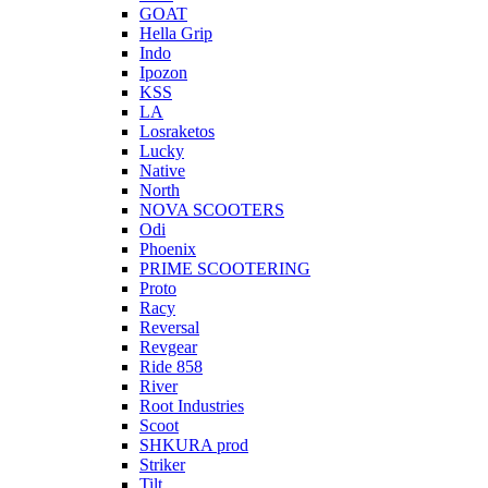
GOAT
Hella Grip
Indo
Ipozon
KSS
LA
Losraketos
Lucky
Native
North
NOVA SCOOTERS
Odi
Phoenix
PRIME SCOOTERING
Proto
Racy
Reversal
Revgear
Ride 858
River
Root Industries
Scoot
SHKURA рrоd
Striker
Tilt