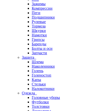
Зажимы
Компрессии
Пеги
Подшипники
Рулевые
Тормоза
Шкурки
Намотки
Грипсы
Баренды
Болты и оси
Запчасти
Защита
Шлема
Наколенники
Голень
Голеностоп
Капы
Стельки
Налокотники
Одежда
Головные уборы
Футболки
Толстовки
Лонгсливы