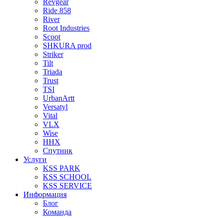
Revgear
Ride 858
River
Root Industries
Scoot
SHKURA рrоd
Striker
Tilt
Triada
Trust
TSI
UrbanArtt
Versatyl
Vital
VLX
Wise
ННХ
Спутник
Услуги
KSS PARK
KSS SCHOOL
KSS SERVICE
Информация
Блог
Команда