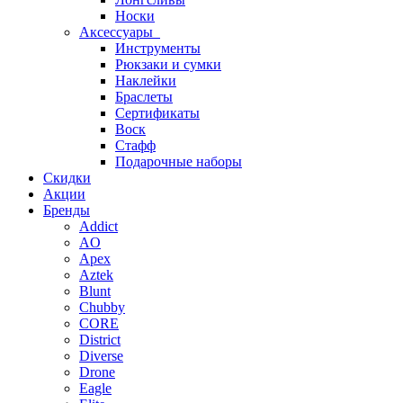
Носки
Аксессуары
Инструменты
Рюкзаки и сумки
Наклейки
Браслеты
Сертификаты
Воск
Стафф
Подарочные наборы
Скидки
Акции
Бренды
Addict
AO
Apex
Aztek
Blunt
Chubby
CORE
District
Diverse
Drone
Eagle