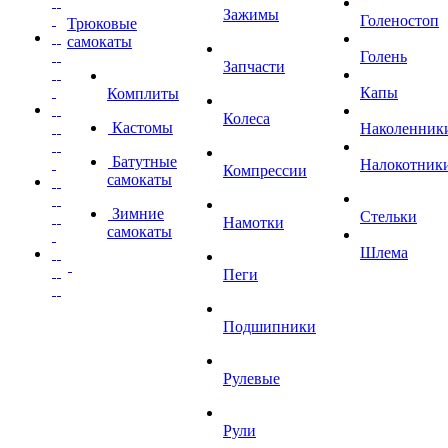
Зажимы
Голеностоп
Трюковые
самокаты
Голень
Запчасти
Капы
Комплиты
Колеса
Кастомы
Наколенник
Батутные
Налокотник
Компрессии
самокаты
Зимние
Стельки
Намотки
самокаты
Шлема
Пеги
Подшипники
Рулевые
Рули