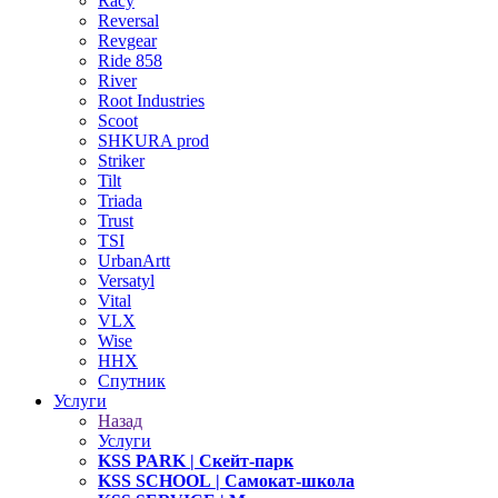
Racy
Reversal
Revgear
Ride 858
River
Root Industries
Scoot
SHKURA рrоd
Striker
Tilt
Triada
Trust
TSI
UrbanArtt
Versatyl
Vital
VLX
Wise
ННХ
Спутник
Услуги
Назад
Услуги
KSS PARK
| Скейт-парк
KSS SCHOOL
| Самокат-школа