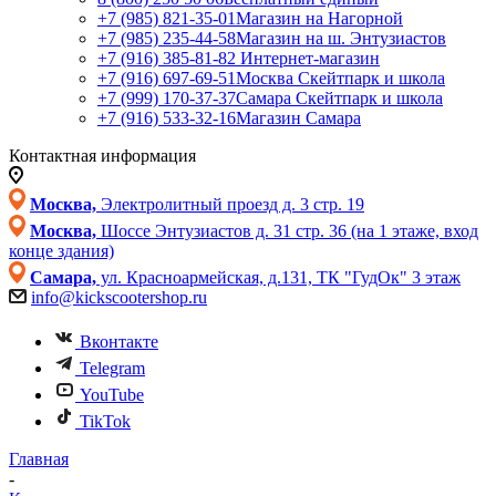
+7 (985) 821-35-01
Магазин на Нагорной
+7 (985) 235-44-58
Магазин на ш. Энтузиастов
+7 (916) 385-81-82
Интернет-магазин
+7 (916) 697-69-51
Москва Скейтпарк и школа
+7 (999) 170-37-37
Самара Скейтпарк и школа
+7 (916) 533-32-16
Магазин Самара
Контактная информация
Москва,
Электролитный проезд д. 3 стр. 19
Москва,
Шоссе Энтузиастов д. 31 стр. 36 (на 1 этаже, вход
конце здания)
Самара,
ул. Красноармейская, д.131, ТК "ГудОк" 3 этаж
info@kickscootershop.ru
Вконтакте
Telegram
YouTube
TikTok
Главная
-