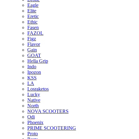
Eagle
Elite
Eretic
Ethic
Fasen
FAZOL
Figz
Flavor
Gain
GOAT
Hella Grip
Indo
Ipozon
KSS
LA
Losraketos
Lucky
Native
North
NOVA SCOOTERS
Odi
Phoenix
PRIME SCOOTERING
Proto