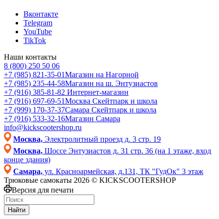
Вконтакте
Telegram
YouTube
TikTok
Наши контакты
8 (800) 250 50 06
+7 (985) 821-35-01
Магазин на Нагорной
+7 (985) 235-44-58
Магазин на ш. Энтузиастов
+7 (916) 385-81-82
Интернет-магазин
+7 (916) 697-69-51
Москва Скейтпарк и школа
+7 (999) 170-37-37
Самара Скейтпарк и школа
+7 (916) 533-32-16
Магазин Самара
info@kickscootershop.ru
Москва,
Электролитный проезд д. 3 стр. 19
Москва,
Шоссе Энтузиастов д. 31 стр. 36 (на 1 этаже, вход
конце здания)
Самара,
ул. Красноармейская, д.131, ТК "ГудОк" 3 этаж
Трюковые самокаты 2026 © KICKSCOOTERSHOP
Версия для печати
Найти