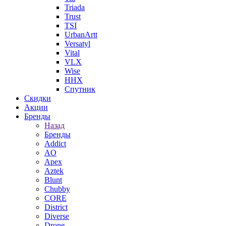
Triada
Trust
TSI
UrbanArtt
Versatyl
Vital
VLX
Wise
ННХ
Спутник
Скидки
Акции
Бренды
Назад
Бренды
Addict
AO
Apex
Aztek
Blunt
Chubby
CORE
District
Diverse
Drone