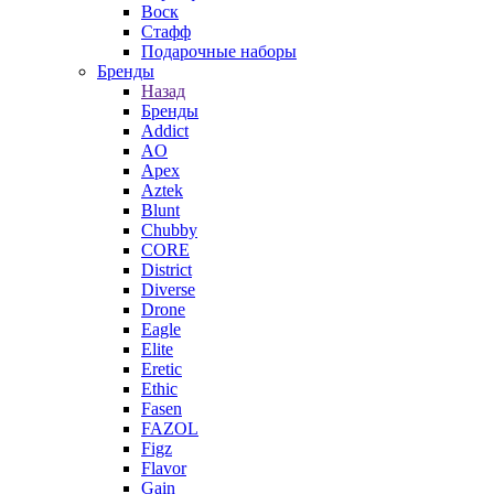
Воск
Стафф
Подарочные наборы
Бренды
Назад
Бренды
Addict
AO
Apex
Aztek
Blunt
Chubby
CORE
District
Diverse
Drone
Eagle
Elite
Eretic
Ethic
Fasen
FAZOL
Figz
Flavor
Gain