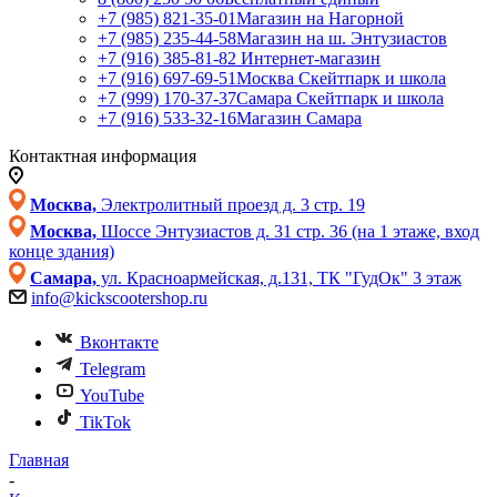
+7 (985) 821-35-01
Магазин на Нагорной
+7 (985) 235-44-58
Магазин на ш. Энтузиастов
+7 (916) 385-81-82
Интернет-магазин
+7 (916) 697-69-51
Москва Скейтпарк и школа
+7 (999) 170-37-37
Самара Скейтпарк и школа
+7 (916) 533-32-16
Магазин Самара
Контактная информация
Москва,
Электролитный проезд д. 3 стр. 19
Москва,
Шоссе Энтузиастов д. 31 стр. 36 (на 1 этаже, вход
конце здания)
Самара,
ул. Красноармейская, д.131, ТК "ГудОк" 3 этаж
info@kickscootershop.ru
Вконтакте
Telegram
YouTube
TikTok
Главная
-