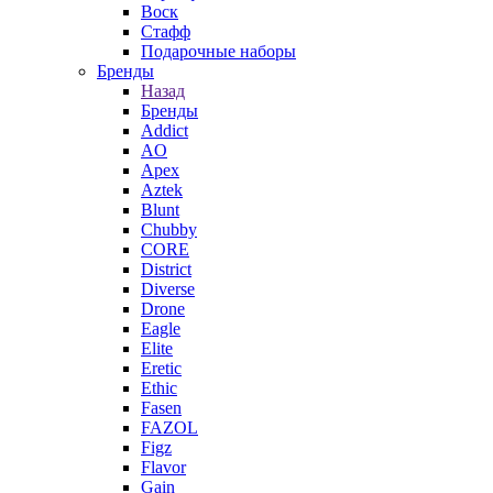
Воск
Стафф
Подарочные наборы
Бренды
Назад
Бренды
Addict
AO
Apex
Aztek
Blunt
Chubby
CORE
District
Diverse
Drone
Eagle
Elite
Eretic
Ethic
Fasen
FAZOL
Figz
Flavor
Gain