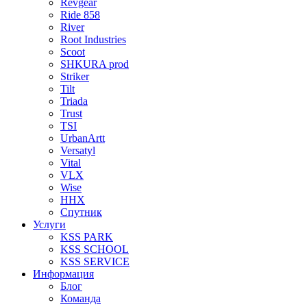
Revgear
Ride 858
River
Root Industries
Scoot
SHKURA рrоd
Striker
Tilt
Triada
Trust
TSI
UrbanArtt
Versatyl
Vital
VLX
Wise
ННХ
Спутник
Услуги
KSS PARK
KSS SCHOOL
KSS SERVICE
Информация
Блог
Команда