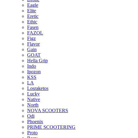
Eagle
Elite
Eretic
Ethic
Fasen
FAZOL
Figz
Flavor
Gain
GOAT
Hella Grip
Indo
Ipozon
KSS
LA
Losraketos
Lucky
Native
North
NOVA SCOOTERS
Odi
Phoenix
PRIME SCOOTERING
Proto