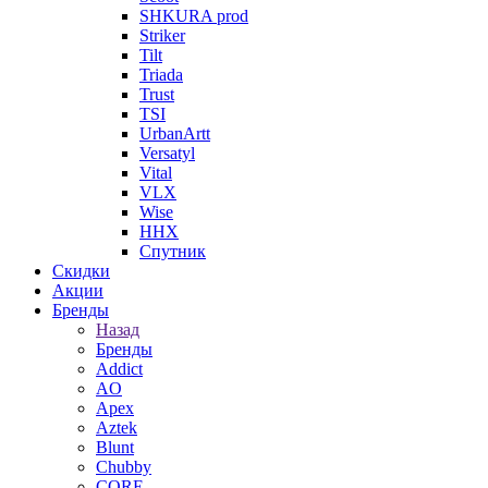
SHKURA рrоd
Striker
Tilt
Triada
Trust
TSI
UrbanArtt
Versatyl
Vital
VLX
Wise
ННХ
Спутник
Скидки
Акции
Бренды
Назад
Бренды
Addict
AO
Apex
Aztek
Blunt
Chubby
CORE