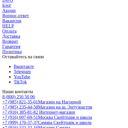
INFO
Блог
Акции
Вопрос-ответ
Вакансии
HELP
Оплата
Доставка
Возврат
Гарантия
Политика
Оставайтесь на связи
Вконтакте
Telegram
YouTube
TikTok
Наши контакты
8 (800) 250 50 06
+7 (985) 821-35-01
Магазин на Нагорной
+7 (985) 235-44-58
Магазин на ш. Энтузиастов
+7 (916) 385-81-82
Интернет-магазин
+7 (916) 697-69-51
Москва Скейтпарк и школа
+7 (999) 170-37-37
Самара Скейтпарк и школа
+7 (916) 533-32-16
Магазин Самара