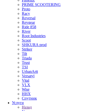
Phoenix
PRIME SCOOTERING
Proto
Racy
Reversal
Revgear
Ride 858
River
Root Industries
Scoot
SHKURA рrоd
Striker
Tilt
Triada
Trust
TSI
UrbanArtt
Versatyl
Vital
VLX
Wise
ННХ
Спутник
Услуги
Назад