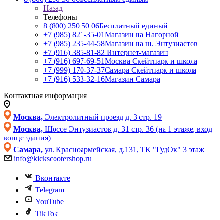
Назад
Телефоны
8 (800) 250 50 06
Бесплатный единый
+7 (985) 821-35-01
Магазин на Нагорной
+7 (985) 235-44-58
Магазин на ш. Энтузиастов
+7 (916) 385-81-82
Интернет-магазин
+7 (916) 697-69-51
Москва Скейтпарк и школа
+7 (999) 170-37-37
Самара Скейтпарк и школа
+7 (916) 533-32-16
Магазин Самара
Контактная информация
Москва,
Электролитный проезд д. 3 стр. 19
Москва,
Шоссе Энтузиастов д. 31 стр. 36 (на 1 этаже, вход
конце здания)
Самара,
ул. Красноармейская, д.131, ТК "ГудОк" 3 этаж
info@kickscootershop.ru
Вконтакте
Telegram
YouTube
TikTok