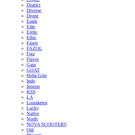
District
Diverse
Drone
Eagle
Elite
Eretic
Ethic
Fasen
FAZOL
Figz
Flavor
Gain
GOAT
Hella Grip
Indo
Ipozon
KSS
LA
Losraketos
Lucky
Native
North
NOVA SCOOTERS
Odi