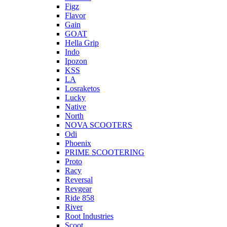
Figz
Flavor
Gain
GOAT
Hella Grip
Indo
Ipozon
KSS
LA
Losraketos
Lucky
Native
North
NOVA SCOOTERS
Odi
Phoenix
PRIME SCOOTERING
Proto
Racy
Reversal
Revgear
Ride 858
River
Root Industries
Scoot