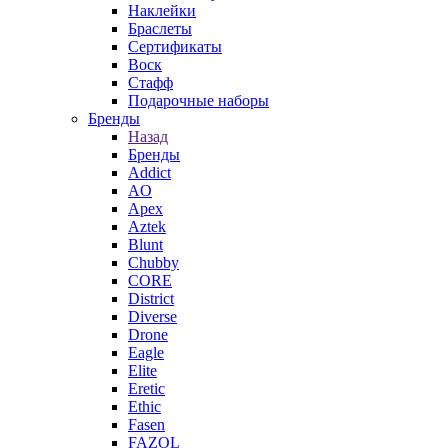
Наклейки
Браслеты
Сертификаты
Воск
Стафф
Подарочные наборы
Бренды
Назад
Бренды
Addict
AO
Apex
Aztek
Blunt
Chubby
CORE
District
Diverse
Drone
Eagle
Elite
Eretic
Ethic
Fasen
FAZOL