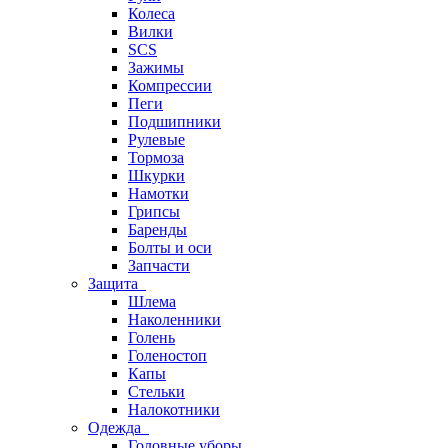
Колеса
Вилки
SCS
Зажимы
Компрессии
Пеги
Подшипники
Рулевые
Тормоза
Шкурки
Намотки
Грипсы
Баренды
Болты и оси
Запчасти
Защита
Шлема
Наколенники
Голень
Голеностоп
Капы
Стельки
Налокотники
Одежда
Головные уборы