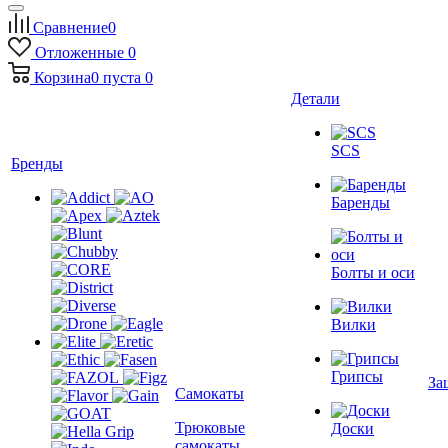
Сравнение
0
Отложенные
0
Корзина
0
пуста
0
Детали
SCS
Бренды
Баренды
Болты и оси
Вилки
Грипсы
За
Самокаты
Трюковые
Доски
самокаты