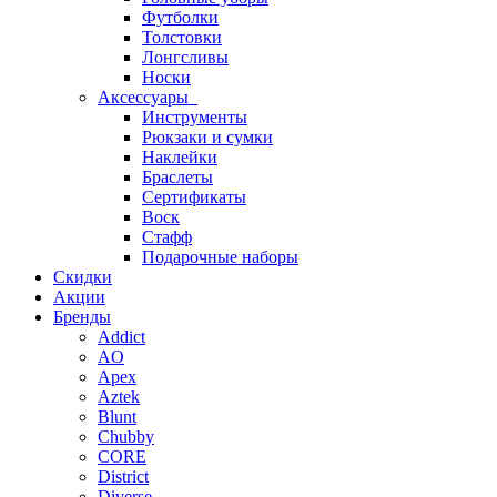
Футболки
Толстовки
Лонгсливы
Носки
Аксессуары
Инструменты
Рюкзаки и сумки
Наклейки
Браслеты
Сертификаты
Воск
Стафф
Подарочные наборы
Скидки
Акции
Бренды
Addict
AO
Apex
Aztek
Blunt
Chubby
CORE
District
Diverse