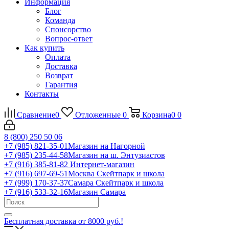
Информация
Блог
Команда
Спонсорство
Вопрос-ответ
Как купить
Оплата
Доставка
Возврат
Гарантия
Контакты
Сравнение
0
Отложенные
0
Корзина
0
0
8 (800) 250 50 06
+7 (985) 821-35-01
Магазин на Нагорной
+7 (985) 235-44-58
Магазин на ш. Энтузиастов
+7 (916) 385-81-82
Интернет-магазин
+7 (916) 697-69-51
Москва Скейтпарк и школа
+7 (999) 170-37-37
Самара Скейтпарк и школа
+7 (916) 533-32-16
Магазин Самара
Бесплатная доставка от 8000 руб.!