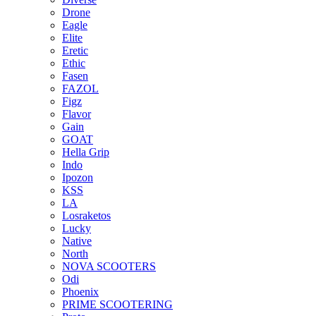
Drone
Eagle
Elite
Eretic
Ethic
Fasen
FAZOL
Figz
Flavor
Gain
GOAT
Hella Grip
Indo
Ipozon
KSS
LA
Losraketos
Lucky
Native
North
NOVA SCOOTERS
Odi
Phoenix
PRIME SCOOTERING