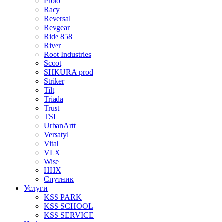
Proto
Racy
Reversal
Revgear
Ride 858
River
Root Industries
Scoot
SHKURA рrоd
Striker
Tilt
Triada
Trust
TSI
UrbanArtt
Versatyl
Vital
VLX
Wise
ННХ
Спутник
Услуги
KSS PARK
KSS SCHOOL
KSS SERVICE