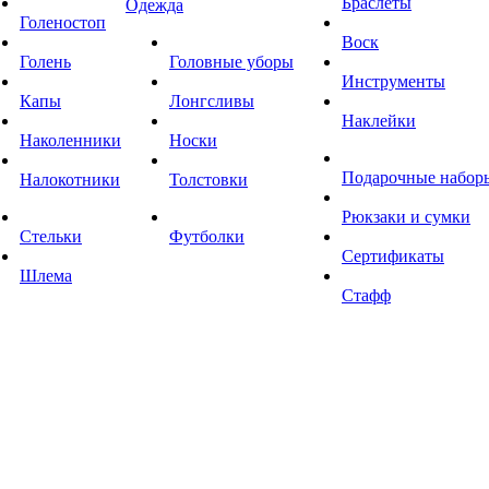
Браслеты
Одежда
Голеностоп
Воск
Голень
Головные уборы
Инструменты
Капы
Лонгсливы
Наклейки
Наколенники
Носки
Подарочные набор
Налокотники
Толстовки
Рюкзаки и сумки
Стельки
Футболки
Сертификаты
Шлема
Стафф