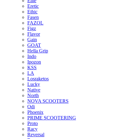
Elite
Eretic
Ethic
Fasen
FAZOL
Figz
Flavor
Gain
GOAT
Hella Grip
Indo
Ipozon
KSS
LA
Losraketos
Lucky
Native
North
NOVA SCOOTERS
Odi
Phoenix
PRIME SCOOTERING
Proto
Racy
Reversal