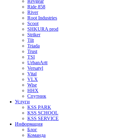
Revgear
Ride 858
River
Root Industries
Scoot
SHKURA рrоd
Striker
Tilt
Triada
Trust
TSI
UrbanArtt
Versatyl
Vital
VLX
Wise
ННХ
Спутник
Услуги
KSS PARK
KSS SCHOOL
KSS SERVICE
Информация
Блог
Команда