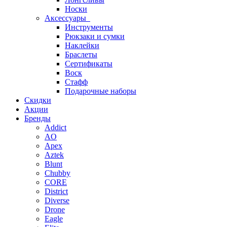
Носки
Аксессуары
Инструменты
Рюкзаки и сумки
Наклейки
Браслеты
Сертификаты
Воск
Стафф
Подарочные наборы
Скидки
Акции
Бренды
Addict
AO
Apex
Aztek
Blunt
Chubby
CORE
District
Diverse
Drone
Eagle