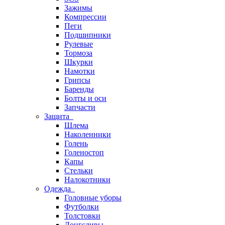
Зажимы
Компрессии
Пеги
Подшипники
Рулевые
Тормоза
Шкурки
Намотки
Грипсы
Баренды
Болты и оси
Запчасти
Защита
Шлема
Наколенники
Голень
Голеностоп
Капы
Стельки
Налокотники
Одежда
Головные уборы
Футболки
Толстовки
Лонгсливы