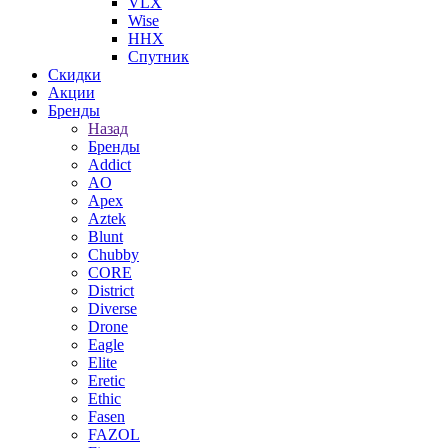
VLX
Wise
ННХ
Спутник
Скидки
Акции
Бренды
Назад
Бренды
Addict
AO
Apex
Aztek
Blunt
Chubby
CORE
District
Diverse
Drone
Eagle
Elite
Eretic
Ethic
Fasen
FAZOL