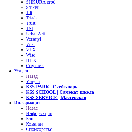
SHKURA рrоd
Striker
Tilt
Triada
Trust
TSI
UrbanArtt
Versatyl
Vital
VLX
Wise
ННХ
Спутник
Услуги
Назад
Услуги
KSS PARK
| Скейт-парк
KSS SCHOOL
| Самокат-школа
KSS SERVICE
| Мастерская
Информация
Назад
Информация
Блог
Команда
Спонсорство