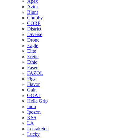
Apex
Aztek
Blunt
Chubby
CORE
District
Diverse
Drone
Eagle
Elite
Eretic
Ethic
Fasen
FAZOL
Figz
Flavor
Gain
GOAT
Hella Grip
Indo
Ipozon
KSS
LA
Losraketos
Lucky