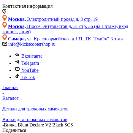
Контактная информация
Москва,
Электролитный проезд д. 3 стр. 19
Москва,
Шоссе Энтузиастов д. 31 стр. 36 (на 1 этаже, вход
конце здания)
Самара,
ул. Красноармейская, д.131, ТК "ГудОк" 3 этаж
info@kickscootershop.ru
Вконтакте
Telegram
YouTube
TikTok
Главная
-
Каталог
-
Детали для трюковых самокатов
-
Вилки для трюковых самокатов
-
Вилка Blunt Declare V2 Black SCS
Поделиться