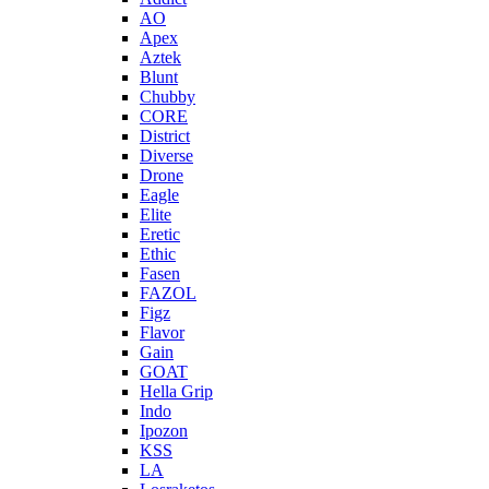
AO
Apex
Aztek
Blunt
Chubby
CORE
District
Diverse
Drone
Eagle
Elite
Eretic
Ethic
Fasen
FAZOL
Figz
Flavor
Gain
GOAT
Hella Grip
Indo
Ipozon
KSS
LA