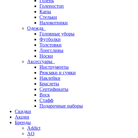
Голень
Голеностоп
Капы
Стельки
Налокотники
Одежда
Головные уборы
Футболки
Толстовки
Лонгсливы
Носки
Аксессуары
Инструменты
Рюкзаки и сумки
Наклейки
Браслеты
Сертификаты
Воск
Стафф
Подарочные наборы
Скидки
Акции
Бренды
Addict
AO