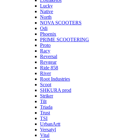
Losraketos
Lucky
Native
North
NOVA SCOOTERS
Odi
Phoenix
PRIME SCOOTERING
Proto
Racy
Reversal
Revgear
Ride 858
River
Root Industries
Scoot
SHKURA рrоd
Striker
Tilt
Triada
Trust
TSI
UrbanArtt
Versatyl
Vital