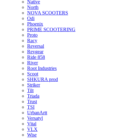
Native
North
NOVA SCOOTERS
Odi
Phoenix
PRIME SCOOTERING
Proto
Racy
Reversal
Revgear
Ride 858
River
Root Industries
Scoot
SHKURA рrоd
Striker
Tilt
Triada
Trust
TSI
UrbanArtt
Versatyl
Vital
VLX
Wise