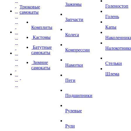
Зажимы
Голеностоп
Трюковые
самокаты
Голень
Запчасти
Капы
Комплиты
Колеса
Кастомы
Наколенник
Батутные
Налокотник
Компрессии
самокаты
Зимние
Стельки
Намотки
самокаты
Шлема
Пеги
Подшипники
Рулевые
Рули