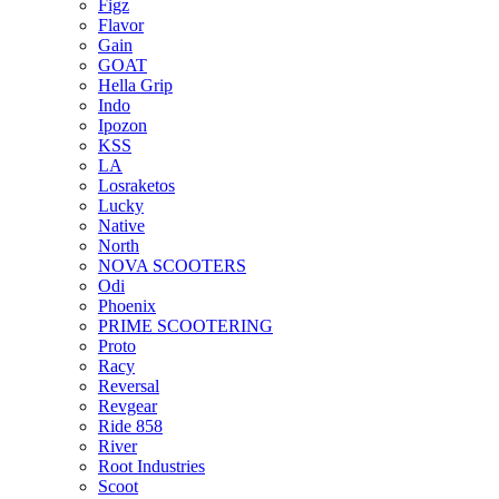
Figz
Flavor
Gain
GOAT
Hella Grip
Indo
Ipozon
KSS
LA
Losraketos
Lucky
Native
North
NOVA SCOOTERS
Odi
Phoenix
PRIME SCOOTERING
Proto
Racy
Reversal
Revgear
Ride 858
River
Root Industries
Scoot