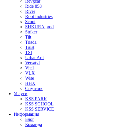
Revgear
Ride 858
River
Root Industries
Scoot
SHKURA рrоd
Striker
Tilt
Triada
Trust
TSI
UrbanArtt
Versatyl
Vital
VLX
Wise
ННХ
Спутник
Услуги
KSS PARK
KSS SCHOOL
KSS SERVICE
Информация
Блог
Команда