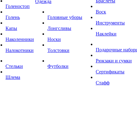
Браслеты
Одежда
Голеностоп
Воск
Голень
Головные уборы
Инструменты
Капы
Лонгсливы
Наклейки
Наколенники
Носки
Подарочные набор
Налокотники
Толстовки
Рюкзаки и сумки
Стельки
Футболки
Сертификаты
Шлема
Стафф