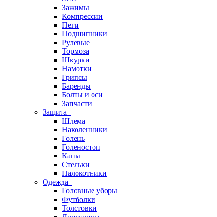
Зажимы
Компрессии
Пеги
Подшипники
Рулевые
Тормоза
Шкурки
Намотки
Грипсы
Баренды
Болты и оси
Запчасти
Защита
Шлема
Наколенники
Голень
Голеностоп
Капы
Стельки
Налокотники
Одежда
Головные уборы
Футболки
Толстовки
Лонгсливы