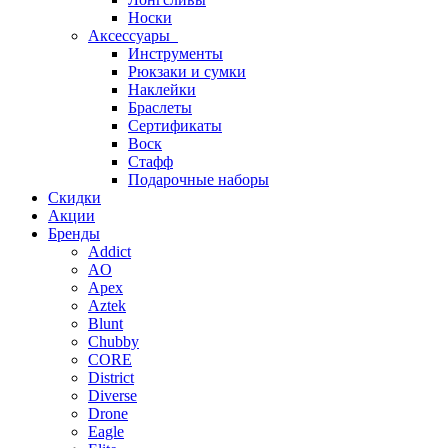
Носки
Аксессуары
Инструменты
Рюкзаки и сумки
Наклейки
Браслеты
Сертификаты
Воск
Стафф
Подарочные наборы
Скидки
Акции
Бренды
Addict
AO
Apex
Aztek
Blunt
Chubby
CORE
District
Diverse
Drone
Eagle