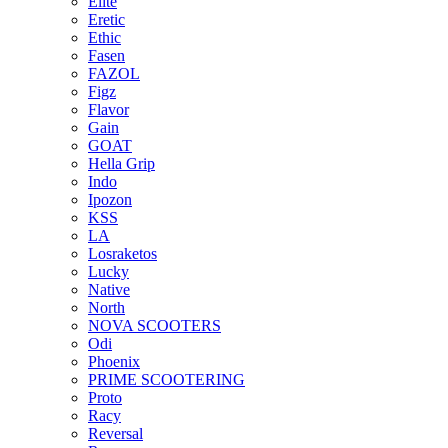
Elite
Eretic
Ethic
Fasen
FAZOL
Figz
Flavor
Gain
GOAT
Hella Grip
Indo
Ipozon
KSS
LA
Losraketos
Lucky
Native
North
NOVA SCOOTERS
Odi
Phoenix
PRIME SCOOTERING
Proto
Racy
Reversal