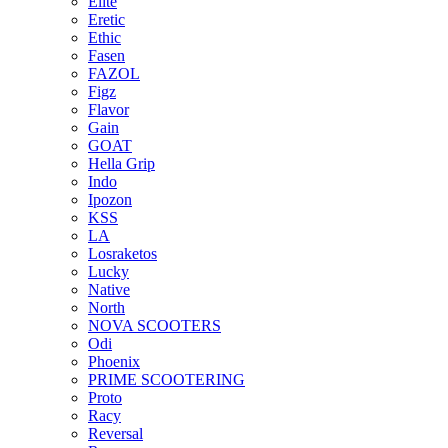
Elite
Eretic
Ethic
Fasen
FAZOL
Figz
Flavor
Gain
GOAT
Hella Grip
Indo
Ipozon
KSS
LA
Losraketos
Lucky
Native
North
NOVA SCOOTERS
Odi
Phoenix
PRIME SCOOTERING
Proto
Racy
Reversal