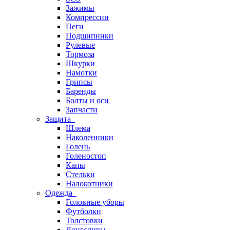
Зажимы
Компрессии
Пеги
Подшипники
Рулевые
Тормоза
Шкурки
Намотки
Грипсы
Баренды
Болты и оси
Запчасти
Защита
Шлема
Наколенники
Голень
Голеностоп
Капы
Стельки
Налокотники
Одежда
Головные уборы
Футболки
Толстовки
Лонгсливы