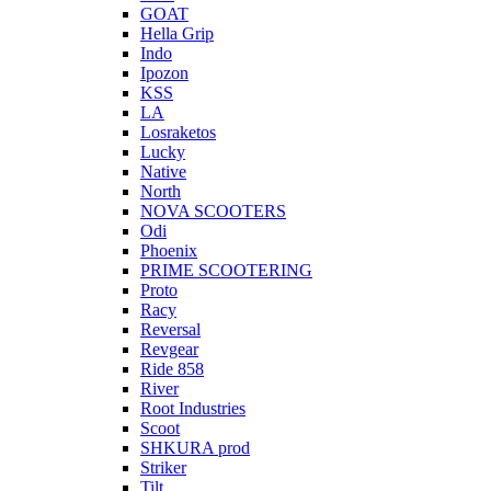
GOAT
Hella Grip
Indo
Ipozon
KSS
LA
Losraketos
Lucky
Native
North
NOVA SCOOTERS
Odi
Phoenix
PRIME SCOOTERING
Proto
Racy
Reversal
Revgear
Ride 858
River
Root Industries
Scoot
SHKURA рrоd
Striker
Tilt