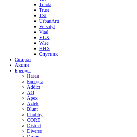
Triada
Trust
TSI
UrbanArtt
Versatyl
Vital
VLX
Wise
ННХ
Спутник
Скидки
Акции
Бренды
Назад
Бренды
Addict
AO
Apex
Aztek
Blunt
Chubby
CORE
District
Diverse
Drone