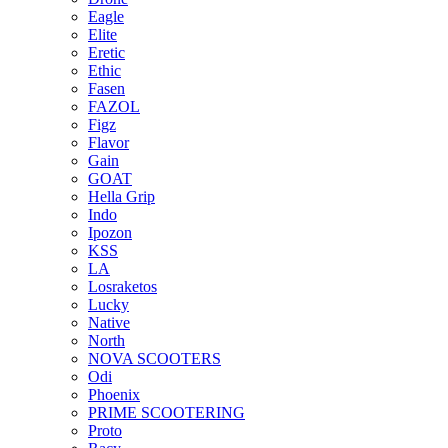
Eagle
Elite
Eretic
Ethic
Fasen
FAZOL
Figz
Flavor
Gain
GOAT
Hella Grip
Indo
Ipozon
KSS
LA
Losraketos
Lucky
Native
North
NOVA SCOOTERS
Odi
Phoenix
PRIME SCOOTERING
Proto