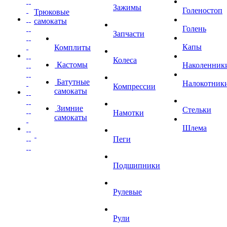
Зажимы
Голеностоп
Трюковые
самокаты
Голень
Запчасти
Капы
Комплиты
Колеса
Кастомы
Наколенник
Батутные
Налокотник
Компрессии
самокаты
Зимние
Стельки
Намотки
самокаты
Шлема
Пеги
Подшипники
Рулевые
Рули