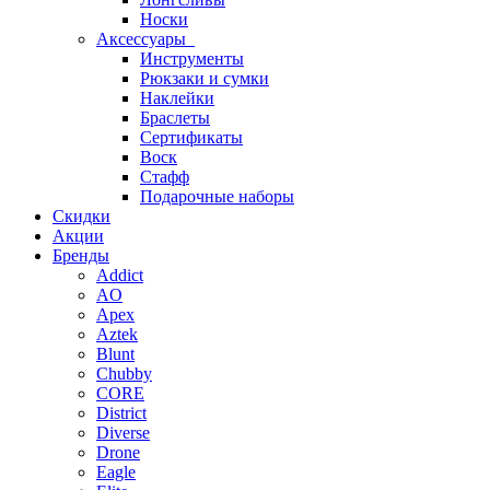
Носки
Аксессуары
Инструменты
Рюкзаки и сумки
Наклейки
Браслеты
Сертификаты
Воск
Стафф
Подарочные наборы
Скидки
Акции
Бренды
Addict
AO
Apex
Aztek
Blunt
Chubby
CORE
District
Diverse
Drone
Eagle