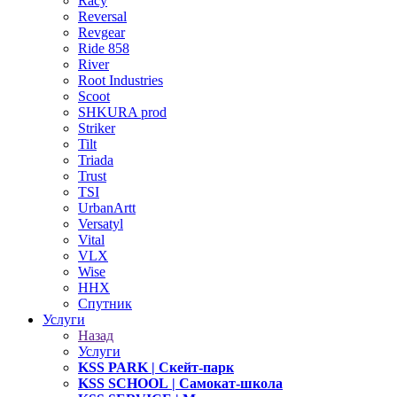
Racy
Reversal
Revgear
Ride 858
River
Root Industries
Scoot
SHKURA рrоd
Striker
Tilt
Triada
Trust
TSI
UrbanArtt
Versatyl
Vital
VLX
Wise
ННХ
Спутник
Услуги
Назад
Услуги
KSS PARK
| Скейт-парк
KSS SCHOOL
| Самокат-школа