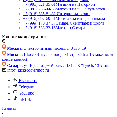
+7 (985) 821-35-01
Магазин на Нагорной
+7 (985) 235-44-58
Магазин на ш. Энтузиастов
+7 (916) 385-81-82
Интернет-магазин
+7 (916) 697-69-51
Москва Скейтпарк и школа
+7 (999) 170-37-37
Самара Скейтпарк и школа
+7 (916) 533-32-16
Магазин Самара
Контактная информация
Москва,
Электролитный проезд д. 3 стр. 19
Москва,
Шоссе Энтузиастов д. 31 стр. 36 (на 1 этаже, вход
конце здания)
Самара,
ул. Красноармейская, д.131, ТК "ГудОк" 3 этаж
info@kickscootershop.ru
Вконтакте
Telegram
YouTube
TikTok
Главная
-