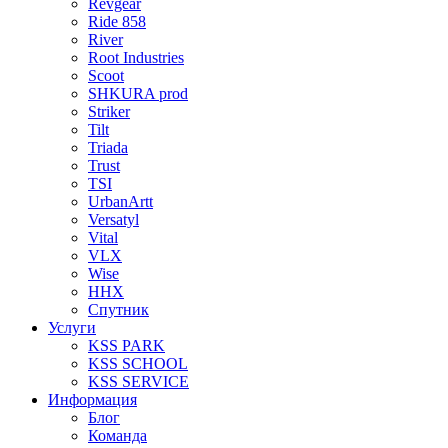
Revgear
Ride 858
River
Root Industries
Scoot
SHKURA рrоd
Striker
Tilt
Triada
Trust
TSI
UrbanArtt
Versatyl
Vital
VLX
Wise
ННХ
Спутник
Услуги
KSS PARK
KSS SCHOOL
KSS SERVICE
Информация
Блог
Команда