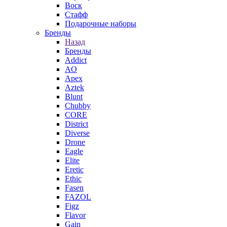
Воск
Стафф
Подарочные наборы
Бренды
Назад
Бренды
Addict
AO
Apex
Aztek
Blunt
Chubby
CORE
District
Diverse
Drone
Eagle
Elite
Eretic
Ethic
Fasen
FAZOL
Figz
Flavor
Gain