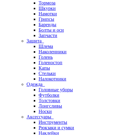
Тормоза
Шкурки
Намотки
Грипсы
Баренды
Болты и оси
Запчасти
Защита
Шлема
Наколенники
Голень
Голеностоп
Капы
Стельки
Налокотники
Одежда
Головные уборы
Футболки
Толстовки
Лонгсливы
Носки
Аксессуары
Инструменты
Рюкзаки и сумки
Наклейки