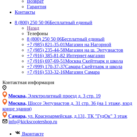
Возврат
Гарантия
Контакты
8 (800) 250 50 06
Бесплатный единый
Назад
Телефоны
8 (800) 250 50 06
Бесплатный единый
+7 (985) 821-35-01
Магазин на Нагорной
+7 (985) 235-44-58
Магазин на ш. Энтузиастов
+7 (916) 385-81-82
Интернет-магазин
+7 (916) 697-69-51
Москва Скейтпарк и школа
+7 (999) 170-37-37
Самара Скейтпарк и школа
+7 (916) 533-32-16
Магазин Самара
Контактная информация
Москва,
Электролитный проезд д. 3 стр. 19
Москва,
Шоссе Энтузиастов д. 31 стр. 36 (на 1 этаже, вход
конце здания)
Самара,
ул. Красноармейская, д.131, ТК "ГудОк" 3 этаж
info@kickscootershop.ru
Вконтакте