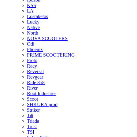
KSS
LA
Losraketos
Lucky
Native
North
NOVA SCOOTERS
Odi
Phoenix
PRIME SCOOTERING
Proto
Racy
Reversal
Revgear
Ride 858
River
Root Industries
Scoot
SHKURA рrоd
Striker
Tilt
Triada
Trust
TSI