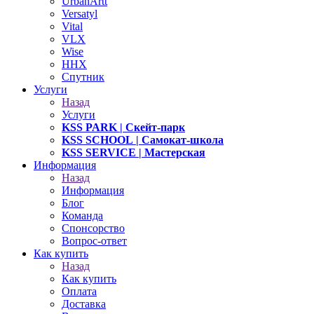
UrbanArtt
Versatyl
Vital
VLX
Wise
ННХ
Спутник
Услуги
Назад
Услуги
KSS PARK
| Скейт-парк
KSS SCHOOL
| Самокат-школа
KSS SERVICE
| Мастерская
Информация
Назад
Информация
Блог
Команда
Спонсорство
Вопрос-ответ
Как купить
Назад
Как купить
Оплата
Доставка