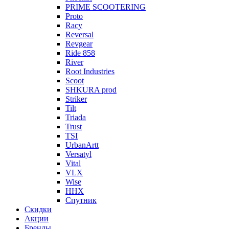
PRIME SCOOTERING
Proto
Racy
Reversal
Revgear
Ride 858
River
Root Industries
Scoot
SHKURA рrоd
Striker
Tilt
Triada
Trust
TSI
UrbanArtt
Versatyl
Vital
VLX
Wise
ННХ
Спутник
Скидки
Акции
Бренды