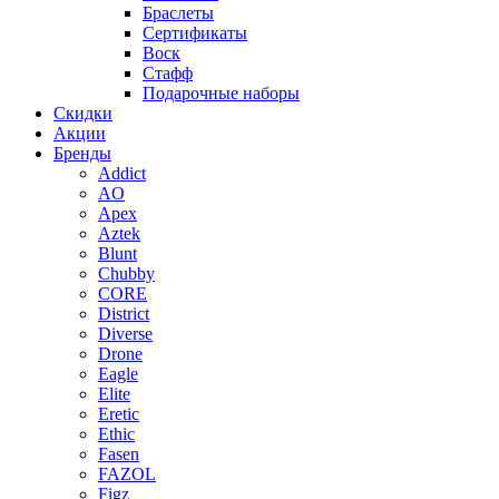
Браслеты
Сертификаты
Воск
Стафф
Подарочные наборы
Скидки
Акции
Бренды
Addict
AO
Apex
Aztek
Blunt
Chubby
CORE
District
Diverse
Drone
Eagle
Elite
Eretic
Ethic
Fasen
FAZOL
Figz