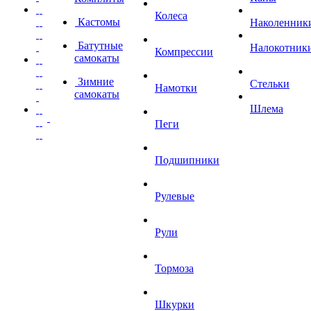
Колеса
Кастомы
Наколенник
Батутные
Налокотник
Компрессии
самокаты
Зимние
Стельки
Намотки
самокаты
Шлема
Пеги
Подшипники
Рулевые
Рули
Тормоза
Шкурки