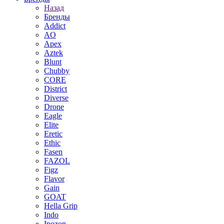
Назад
Бренды
Addict
AO
Apex
Aztek
Blunt
Chubby
CORE
District
Diverse
Drone
Eagle
Elite
Eretic
Ethic
Fasen
FAZOL
Figz
Flavor
Gain
GOAT
Hella Grip
Indo
Ipozon