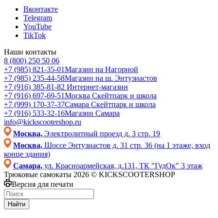
Вконтакте
Telegram
YouTube
TikTok
Наши контакты
8 (800) 250 50 06
+7 (985) 821-35-01
Магазин на Нагорной
+7 (985) 235-44-58
Магазин на ш. Энтузиастов
+7 (916) 385-81-82
Интернет-магазин
+7 (916) 697-69-51
Москва Скейтпарк и школа
+7 (999) 170-37-37
Самара Скейтпарк и школа
+7 (916) 533-32-16
Магазин Самара
info@kickscootershop.ru
Москва,
Электролитный проезд д. 3 стр. 19
Москва,
Шоссе Энтузиастов д. 31 стр. 36 (на 1 этаже, вход
конце здания)
Самара,
ул. Красноармейская, д.131, ТК "ГудОк" 3 этаж
Трюковые самокаты 2026 © KICKSCOOTERSHOP
Версия для печати
Найти