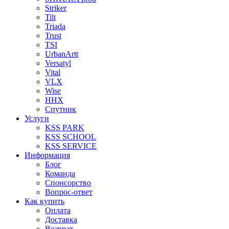
Striker
Tilt
Triada
Trust
TSI
UrbanArtt
Versatyl
Vital
VLX
Wise
ННХ
Спутник
Услуги
KSS PARK
KSS SCHOOL
KSS SERVICE
Информация
Блог
Команда
Спонсорство
Вопрос-ответ
Как купить
Оплата
Доставка
Возврат