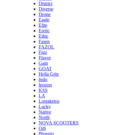
District
Diverse
Drone
Eagle
Elite
Eretic
Ethic
Fasen
FAZOL
Figz
Flavor
Gain
GOAT
Hella Grip
Indo
Ipozon
KSS
LA
Losraketos
Lucky
Native
North
NOVA SCOOTERS
Odi
Phoenix