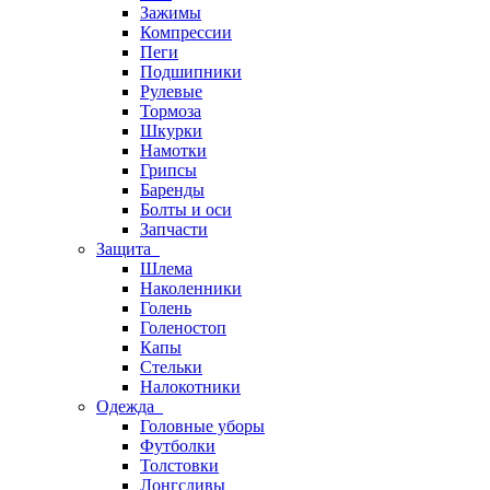
Зажимы
Компрессии
Пеги
Подшипники
Рулевые
Тормоза
Шкурки
Намотки
Грипсы
Баренды
Болты и оси
Запчасти
Защита
Шлема
Наколенники
Голень
Голеностоп
Капы
Стельки
Налокотники
Одежда
Головные уборы
Футболки
Толстовки
Лонгсливы