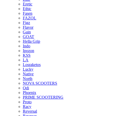
Eretic
Ethic
Fasen
FAZOL
Figz
Flavor
Gain
GOAT
Hella Grip
Indo
Ipozon
KSS
LA
Losraketos
Lucky
Native
North
NOVA SCOOTERS
Odi
Phoenix
PRIME SCOOTERING
Proto
Racy
Reversal
Revgear