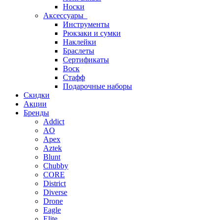
Носки
Аксессуары
Инструменты
Рюкзаки и сумки
Наклейки
Браслеты
Сертификаты
Воск
Стафф
Подарочные наборы
Скидки
Акции
Бренды
Addict
AO
Apex
Aztek
Blunt
Chubby
CORE
District
Diverse
Drone
Eagle
Elite