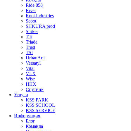
Ride 858
River
Root Industries
Scoot
SHKURA рrоd
Striker
Tilt
Triada
Trust
TSI
UrbanArtt
Versatyl
Vital
VLX
Wise
ННХ
Спутник
Услуги
KSS PARK
KSS SCHOOL
KSS SERVICE
Информация
Блог
Команда