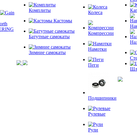
Комплиты
Ка
Колеса
Кастомы
На
Компрессии
Батутные самокаты
На
Намотки
Зимние самокаты
Ст
Пеги
Шл
Подшипники
Рулевые
Рули