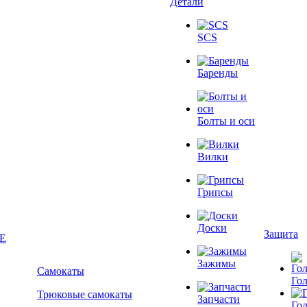
Детали
SCS
Баренды
Болты и оси
Вилки
Грипсы
Доски
Защита
Зажимы
Самокаты
Го
Трюковые самокаты
Запчасти
Го