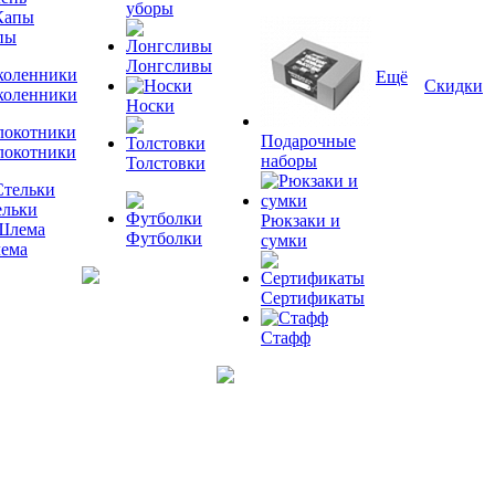
уборы
пы
Лонгсливы
Ещё
Скидки
коленники
Носки
Подарочные
локотники
наборы
Толстовки
ельки
Рюкзаки и
Футболки
сумки
ема
Сертификаты
Стафф