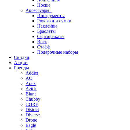
Носки
Аксессуары
Инструменты
Рюкзаки и сумки
Наклейки
Браслеты
Сертификаты
Воск
Стафф
Подарочные наборы
Скидки
Акции
Бренды
Addict
AO
Apex
Aztek
Blunt
Chubby
CORE
District
Diverse
Drone
Eagle