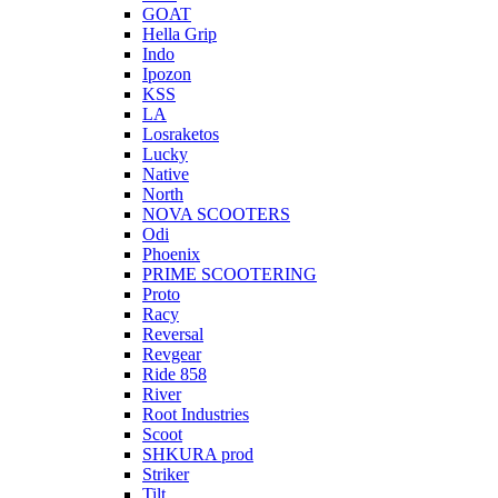
GOAT
Hella Grip
Indo
Ipozon
KSS
LA
Losraketos
Lucky
Native
North
NOVA SCOOTERS
Odi
Phoenix
PRIME SCOOTERING
Proto
Racy
Reversal
Revgear
Ride 858
River
Root Industries
Scoot
SHKURA рrоd
Striker
Tilt