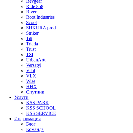
Revgear
Ride 858
River
Root Industries
Scoot
SHKURA рrоd
Striker
Tilt
Triada
Trust
TSI
UrbanArtt
Versatyl
Vital
VLX
Wise
ННХ
Спутник
Услуги
KSS PARK
KSS SCHOOL
KSS SERVICE
Информация
Блог
Команда