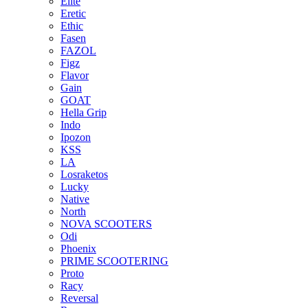
Elite
Eretic
Ethic
Fasen
FAZOL
Figz
Flavor
Gain
GOAT
Hella Grip
Indo
Ipozon
KSS
LA
Losraketos
Lucky
Native
North
NOVA SCOOTERS
Odi
Phoenix
PRIME SCOOTERING
Proto
Racy
Reversal