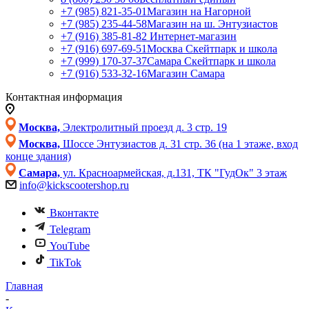
+7 (985) 821-35-01
Магазин на Нагорной
+7 (985) 235-44-58
Магазин на ш. Энтузиастов
+7 (916) 385-81-82
Интернет-магазин
+7 (916) 697-69-51
Москва Скейтпарк и школа
+7 (999) 170-37-37
Самара Скейтпарк и школа
+7 (916) 533-32-16
Магазин Самара
Контактная информация
Москва,
Электролитный проезд д. 3 стр. 19
Москва,
Шоссе Энтузиастов д. 31 стр. 36 (на 1 этаже, вход
конце здания)
Самара,
ул. Красноармейская, д.131, ТК "ГудОк" 3 этаж
info@kickscootershop.ru
Вконтакте
Telegram
YouTube
TikTok
Главная
-