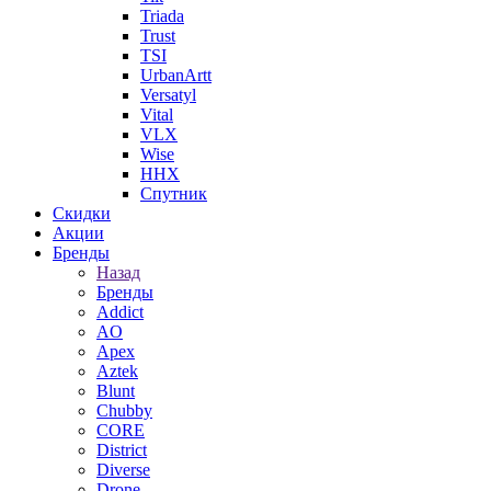
Triada
Trust
TSI
UrbanArtt
Versatyl
Vital
VLX
Wise
ННХ
Спутник
Скидки
Акции
Бренды
Назад
Бренды
Addict
AO
Apex
Aztek
Blunt
Chubby
CORE
District
Diverse
Drone