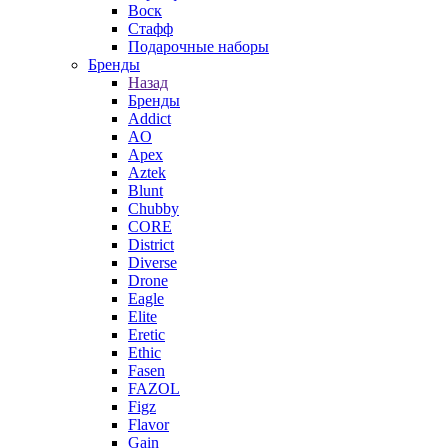
Воск
Стафф
Подарочные наборы
Бренды
Назад
Бренды
Addict
AO
Apex
Aztek
Blunt
Chubby
CORE
District
Diverse
Drone
Eagle
Elite
Eretic
Ethic
Fasen
FAZOL
Figz
Flavor
Gain