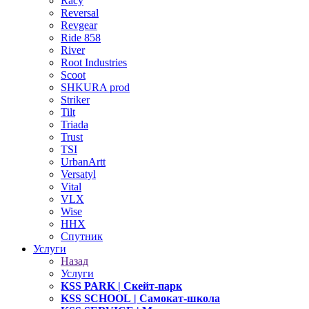
Racy
Reversal
Revgear
Ride 858
River
Root Industries
Scoot
SHKURA рrоd
Striker
Tilt
Triada
Trust
TSI
UrbanArtt
Versatyl
Vital
VLX
Wise
ННХ
Спутник
Услуги
Назад
Услуги
KSS PARK
| Скейт-парк
KSS SCHOOL
| Самокат-школа