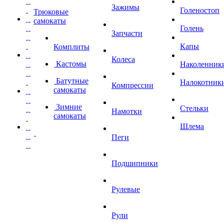
Зажимы
Голеностоп
Трюковые
самокаты
Голень
Запчасти
Капы
Комплиты
Колеса
Кастомы
Наколенник
Батутные
Налокотник
Компрессии
самокаты
Зимние
Стельки
Намотки
самокаты
Шлема
Пеги
Подшипники
Рулевые
Рули