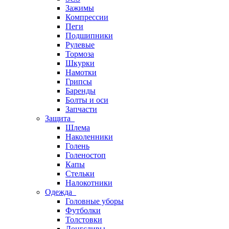
Зажимы
Компрессии
Пеги
Подшипники
Рулевые
Тормоза
Шкурки
Намотки
Грипсы
Баренды
Болты и оси
Запчасти
Защита
Шлема
Наколенники
Голень
Голеностоп
Капы
Стельки
Налокотники
Одежда
Головные уборы
Футболки
Толстовки
Лонгсливы