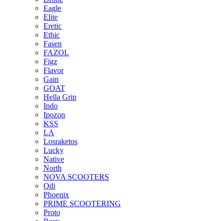
Eagle
Elite
Eretic
Ethic
Fasen
FAZOL
Figz
Flavor
Gain
GOAT
Hella Grip
Indo
Ipozon
KSS
LA
Losraketos
Lucky
Native
North
NOVA SCOOTERS
Odi
Phoenix
PRIME SCOOTERING
Proto