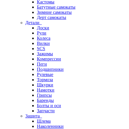
Кастомы
Батутные самокаты
Зимние самокаты
Дерт самокаты
Детали
Доски
Рули
Колеса
Вилки
SCS
Зажимы
Компрессии
Пеги
Подшипники
Рулевые
Тормоза
Шкурки
Намотки
Грипсы
Баренды
Болты и оси
Запчасти
Защита
Шлема
Наколенники