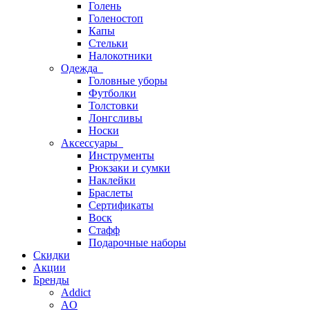
Голень
Голеностоп
Капы
Стельки
Налокотники
Одежда
Головные уборы
Футболки
Толстовки
Лонгсливы
Носки
Аксессуары
Инструменты
Рюкзаки и сумки
Наклейки
Браслеты
Сертификаты
Воск
Стафф
Подарочные наборы
Скидки
Акции
Бренды
Addict
AO