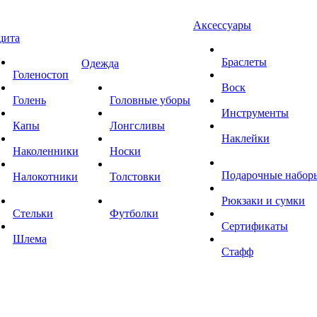
Аксессуары
щита
Браслеты
Одежда
Голеностоп
Воск
Голень
Головные уборы
Инструменты
Капы
Лонгсливы
Наклейки
Наколенники
Носки
Подарочные набор
Налокотники
Толстовки
Рюкзаки и сумки
Стельки
Футболки
Сертификаты
Шлема
Стафф