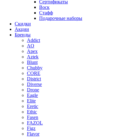
Сертификаты
Воск
Стафф
Подарочные наборы
Скидки
Акции
Бренды
Addict
AO
Apex
Aztek
Blunt
Chubby
CORE
District
Diverse
Drone
Eagle
Elite
Eretic
Ethic
Fasen
FAZOL
Figz
Flavor