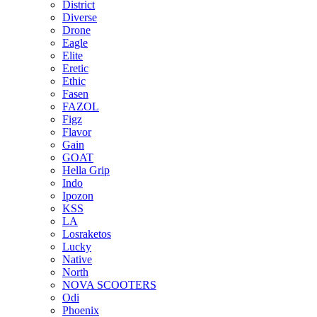
District
Diverse
Drone
Eagle
Elite
Eretic
Ethic
Fasen
FAZOL
Figz
Flavor
Gain
GOAT
Hella Grip
Indo
Ipozon
KSS
LA
Losraketos
Lucky
Native
North
NOVA SCOOTERS
Odi
Phoenix