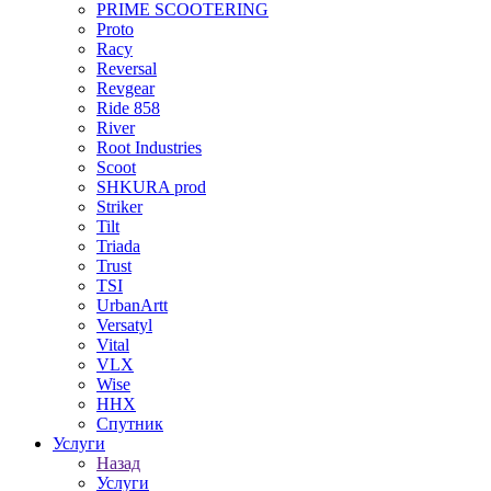
PRIME SCOOTERING
Proto
Racy
Reversal
Revgear
Ride 858
River
Root Industries
Scoot
SHKURA рrоd
Striker
Tilt
Triada
Trust
TSI
UrbanArtt
Versatyl
Vital
VLX
Wise
ННХ
Спутник
Услуги
Назад
Услуги