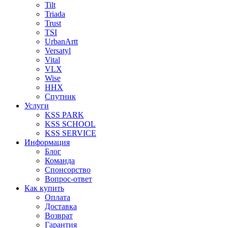
Tilt
Triada
Trust
TSI
UrbanArtt
Versatyl
Vital
VLX
Wise
ННХ
Спутник
Услуги
KSS PARK
KSS SCHOOL
KSS SERVICE
Информация
Блог
Команда
Спонсорство
Вопрос-ответ
Как купить
Оплата
Доставка
Возврат
Гарантия