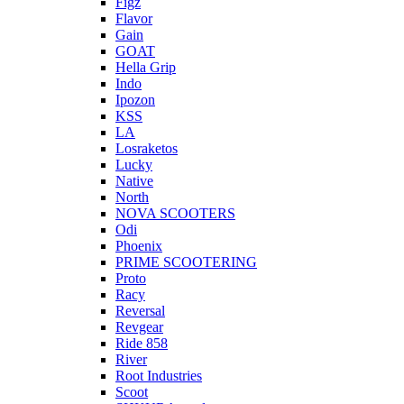
Figz
Flavor
Gain
GOAT
Hella Grip
Indo
Ipozon
KSS
LA
Losraketos
Lucky
Native
North
NOVA SCOOTERS
Odi
Phoenix
PRIME SCOOTERING
Proto
Racy
Reversal
Revgear
Ride 858
River
Root Industries
Scoot