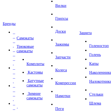
Вилки
Грипсы
Бренды
Доски
Защита
Самокаты
Зажимы
Голеностоп
Трюковые
самокаты
Голень
Запчасти
Капы
Комплиты
Колеса
Кастомы
Наколенник
Батутные
Налокотник
Компрессии
самокаты
Зимние
Стельки
Намотки
самокаты
Шлема
Пеги