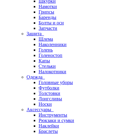
Шкурки
Намотки
Грипсы
Баренды
Болты и оси
Запчасти
Защита
Шлема
Наколенники
Голень
Голеностоп
Капы
Стельки
Налокотники
Одежда
Головные уборы
Футболки
Толстовки
Лонгсливы
Носки
Аксессуары
Инструменты
Рюкзаки и сумки
Наклейки
Браслеты