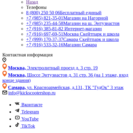
Назад
Телефоны
8 (800) 250 50 06
Бесплатный единый
+7 (985) 821-35-01
Магазин на Нагорной
+7 (985) 235-44-58
Магазин на ш. Энтузиастов
+7 (916) 385-81-82
Интернет-магазин
+7 (916) 697-69-51
Москва Скейтпарк и школа
+7 (999) 170-37-37
Самара Скейтпарк и школа
+7 (916) 533-32-16
Магазин Самара
Контактная информация
Москва,
Электролитный проезд д. 3 стр. 19
Москва,
Шоссе Энтузиастов д. 31 стр. 36 (на 1 этаже, вход
конце здания)
Самара,
ул. Красноармейская, д.131, ТК "ГудОк" 3 этаж
info@kickscootershop.ru
Вконтакте
Telegram
YouTube
TikTok