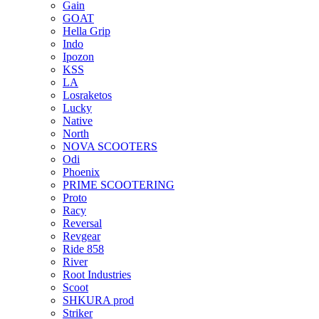
Gain
GOAT
Hella Grip
Indo
Ipozon
KSS
LA
Losraketos
Lucky
Native
North
NOVA SCOOTERS
Odi
Phoenix
PRIME SCOOTERING
Proto
Racy
Reversal
Revgear
Ride 858
River
Root Industries
Scoot
SHKURA рrоd
Striker