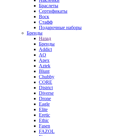
Наклейки
Браслеты
Сертификаты
Воск
Стафф
Подарочные наборы
Бренды
Назад
Бренды
Addict
AO
Apex
Aztek
Blunt
Chubby
CORE
District
Diverse
Drone
Eagle
Elite
Eretic
Ethic
Fasen
FAZOL