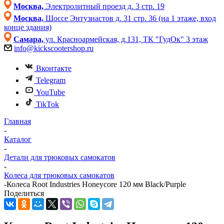
Москва,
Электролитный проезд д. 3 стр. 19
Москва,
Шоссе Энтузиастов д. 31 стр. 36 (на 1 этаже, вход
конце здания)
Самара,
ул. Красноармейская, д.131, ТК "ГудОк" 3 этаж
info@kickscootershop.ru
Вконтакте
Telegram
YouTube
TikTok
Главная
-
Каталог
-
Детали для трюковых самокатов
-
Колеса для трюковых самокатов
-
Колеса Root Industries Honeycore 120 мм Black/Purple
Поделиться