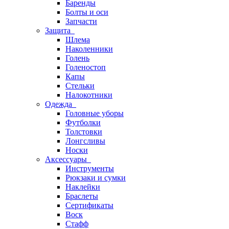
Баренды
Болты и оси
Запчасти
Защита
Шлема
Наколенники
Голень
Голеностоп
Капы
Стельки
Налокотники
Одежда
Головные уборы
Футболки
Толстовки
Лонгсливы
Носки
Аксессуары
Инструменты
Рюкзаки и сумки
Наклейки
Браслеты
Сертификаты
Воск
Стафф