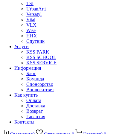
TSI
UrbanArtt
Versatyl
Vital
VLX
Wise
ННХ
Спутник
Услуги
KSS PARK
KSS SCHOOL
KSS SERVICE
Информация
Блог
Команда
Спонсорство
Вопрос-ответ
Как купить
Оплата
Доставка
Возврат
Гарантия
Контакты