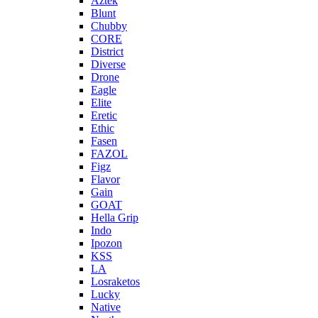
Aztek
Blunt
Chubby
CORE
District
Diverse
Drone
Eagle
Elite
Eretic
Ethic
Fasen
FAZOL
Figz
Flavor
Gain
GOAT
Hella Grip
Indo
Ipozon
KSS
LA
Losraketos
Lucky
Native