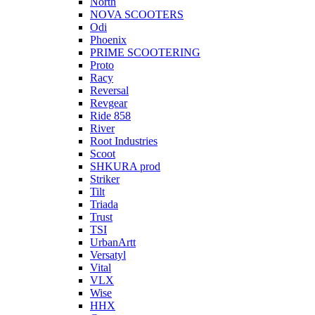
North
NOVA SCOOTERS
Odi
Phoenix
PRIME SCOOTERING
Proto
Racy
Reversal
Revgear
Ride 858
River
Root Industries
Scoot
SHKURA рrоd
Striker
Tilt
Triada
Trust
TSI
UrbanArtt
Versatyl
Vital
VLX
Wise
ННХ