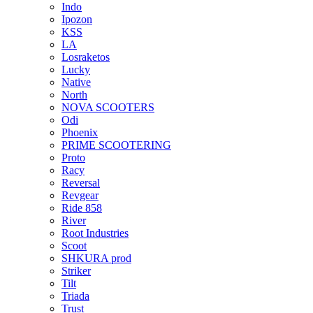
Indo
Ipozon
KSS
LA
Losraketos
Lucky
Native
North
NOVA SCOOTERS
Odi
Phoenix
PRIME SCOOTERING
Proto
Racy
Reversal
Revgear
Ride 858
River
Root Industries
Scoot
SHKURA рrоd
Striker
Tilt
Triada
Trust