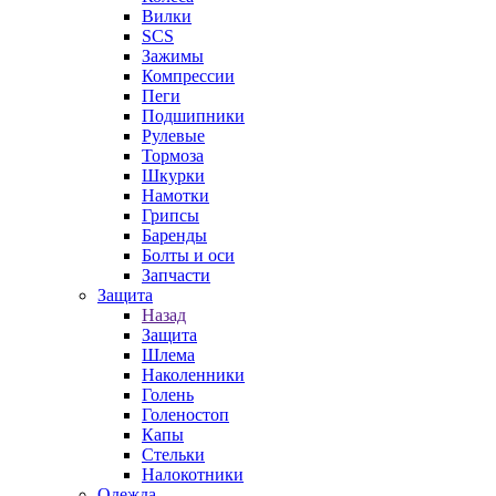
Вилки
SCS
Зажимы
Компрессии
Пеги
Подшипники
Рулевые
Тормоза
Шкурки
Намотки
Грипсы
Баренды
Болты и оси
Запчасти
Защита
Назад
Защита
Шлема
Наколенники
Голень
Голеностоп
Капы
Стельки
Налокотники
Одежда