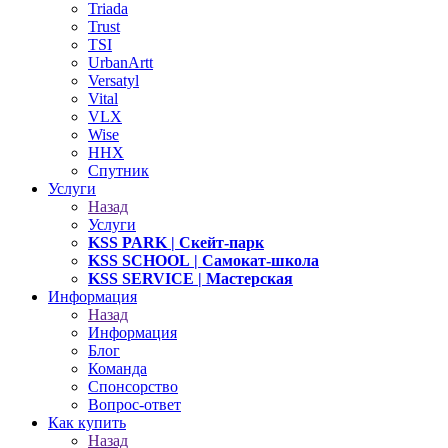
Triada
Trust
TSI
UrbanArtt
Versatyl
Vital
VLX
Wise
ННХ
Спутник
Услуги
Назад
Услуги
KSS PARK
| Скейт-парк
KSS SCHOOL
| Самокат-школа
KSS SERVICE
| Мастерская
Информация
Назад
Информация
Блог
Команда
Спонсорство
Вопрос-ответ
Как купить
Назад