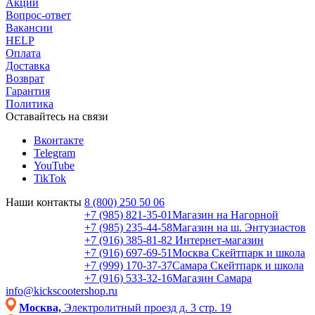
Акции
Вопрос-ответ
Вакансии
HELP
Оплата
Доставка
Возврат
Гарантия
Политика
Оставайтесь на связи
Вконтакте
Telegram
YouTube
TikTok
Наши контакты
8 (800) 250 50 06
+7 (985) 821-35-01
Магазин на Нагорной
+7 (985) 235-44-58
Магазин на ш. Энтузиастов
+7 (916) 385-81-82
Интернет-магазин
+7 (916) 697-69-51
Москва Скейтпарк и школа
+7 (999) 170-37-37
Самара Скейтпарк и школа
+7 (916) 533-32-16
Магазин Самара
info@kickscootershop.ru
Москва,
Электролитный проезд д. 3 стр. 19