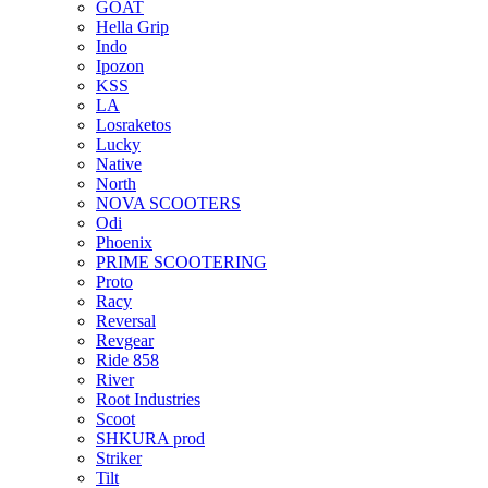
GOAT
Hella Grip
Indo
Ipozon
KSS
LA
Losraketos
Lucky
Native
North
NOVA SCOOTERS
Odi
Phoenix
PRIME SCOOTERING
Proto
Racy
Reversal
Revgear
Ride 858
River
Root Industries
Scoot
SHKURA рrоd
Striker
Tilt