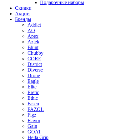
Подарочные наборы
Скидки
Акции
Бренды
Addict
AO
Apex
Aztek
Blunt
Chubby
CORE
District
Diverse
Drone
Eagle
Elite
Eretic
Ethic
Fasen
FAZOL
Figz
Flavor
Gain
GOAT
Hella Grip