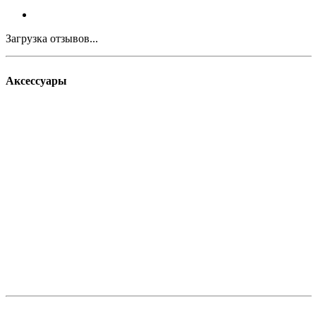
Загрузка отзывов...
Аксессуары
Новинка
Новинка
Хит
Быстрый
Быстрый
Быстрый
просмотр
просмотр
Быстрый просмотр
просмотр
Спейсер
Подшипник
Подшипники Drone
Набор
Blunt
KSS
Есть в
Есть в
Ultra-Ceramix
подшипников
Есть в наличии
наличии
наличии
KSS
Есть в
наличии
2 600
руб.
/набор
900
руб.
/набор
50
руб.
/шт
100
руб.
/ш
Подробнее
Подробнее
Подробнее
Подробне