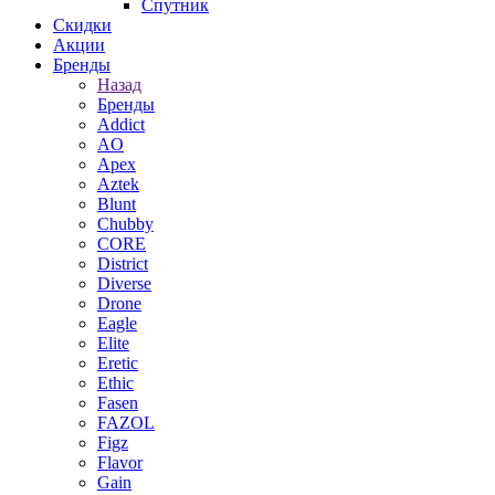
Спутник
Скидки
Акции
Бренды
Назад
Бренды
Addict
AO
Apex
Aztek
Blunt
Chubby
CORE
District
Diverse
Drone
Eagle
Elite
Eretic
Ethic
Fasen
FAZOL
Figz
Flavor
Gain