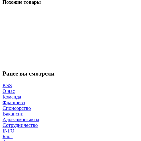
Похожие товары
Быстрый просмотр
Колеса Root Industries Honeycore 120 мм Black/Green
Есть в наличии
6 000
руб.
/упак
Подробнее
Ранее вы смотрели
KSS
О нас
Команда
Франшиза
Спонсорство
Вакансии
Адреса/контакты
Сотрудничество
INFO
Блог