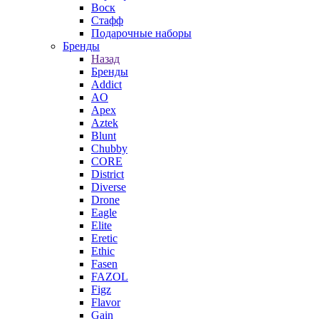
Воск
Стафф
Подарочные наборы
Бренды
Назад
Бренды
Addict
AO
Apex
Aztek
Blunt
Chubby
CORE
District
Diverse
Drone
Eagle
Elite
Eretic
Ethic
Fasen
FAZOL
Figz
Flavor
Gain