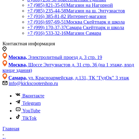
+7 (985) 821-35-01
Магазин на Нагорной
+7 (985) 235-44-58
Магазин на ш. Энтузиастов
+7 (916) 385-81-82
Интернет-магазин
+7 (916) 697-69-51
Москва Скейтпарк и школа
+7 (999) 170-37-37
Самара Скейтпарк и школа
+7 (916) 533-32-16
Магазин Самара
Контактная информация
Москва,
Электролитный проезд д. 3 стр. 19
Москва,
Шоссе Энтузиастов д. 31 стр. 36 (на 1 этаже, вход
конце здания)
Самара,
ул. Красноармейская, д.131, ТК "ГудОк" 3 этаж
info@kickscootershop.ru
Вконтакте
Telegram
YouTube
TikTok
Главная
-