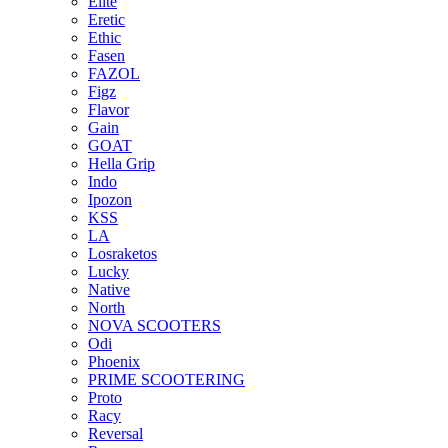
Elite
Eretic
Ethic
Fasen
FAZOL
Figz
Flavor
Gain
GOAT
Hella Grip
Indo
Ipozon
KSS
LA
Losraketos
Lucky
Native
North
NOVA SCOOTERS
Odi
Phoenix
PRIME SCOOTERING
Proto
Racy
Reversal