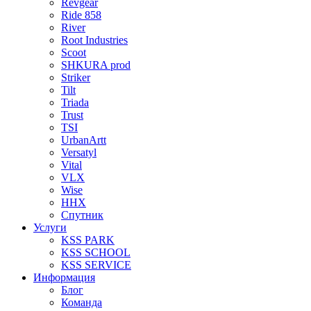
Revgear
Ride 858
River
Root Industries
Scoot
SHKURA рrоd
Striker
Tilt
Triada
Trust
TSI
UrbanArtt
Versatyl
Vital
VLX
Wise
ННХ
Спутник
Услуги
KSS PARK
KSS SCHOOL
KSS SERVICE
Информация
Блог
Команда