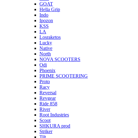
GOAT
Hella Grip
Indo
Ipozon
KSS
LA
Losraketos
Lucky
Native
North
NOVA SCOOTERS
Odi
Phoenix
PRIME SCOOTERING
Proto
Racy
Reversal
Revgear
Ride 858
River
Root Industries
Scoot
SHKURA рrоd
Striker
Tilt