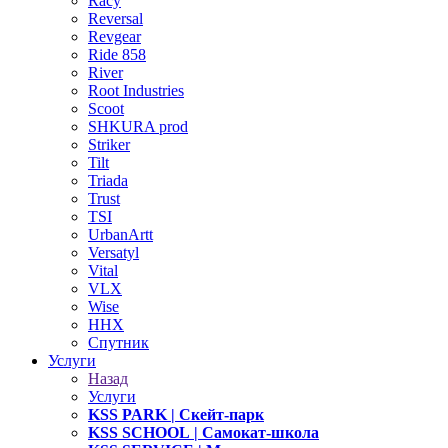
Racy
Reversal
Revgear
Ride 858
River
Root Industries
Scoot
SHKURA рrоd
Striker
Tilt
Triada
Trust
TSI
UrbanArtt
Versatyl
Vital
VLX
Wise
ННХ
Спутник
Услуги
Назад
Услуги
KSS PARK
| Скейт-парк
KSS SCHOOL
| Самокат-школа