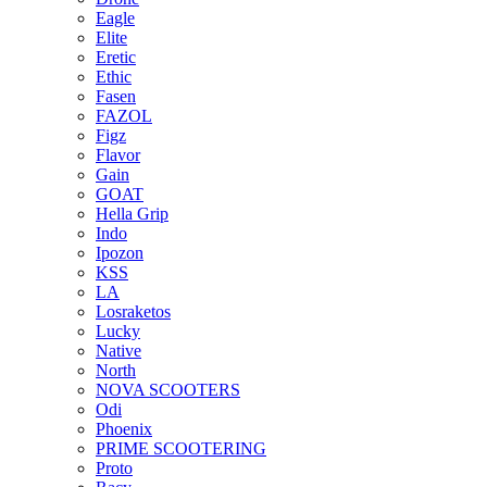
Eagle
Elite
Eretic
Ethic
Fasen
FAZOL
Figz
Flavor
Gain
GOAT
Hella Grip
Indo
Ipozon
KSS
LA
Losraketos
Lucky
Native
North
NOVA SCOOTERS
Odi
Phoenix
PRIME SCOOTERING
Proto