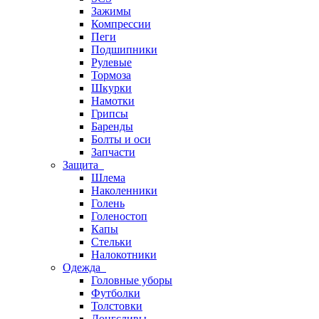
Зажимы
Компрессии
Пеги
Подшипники
Рулевые
Тормоза
Шкурки
Намотки
Грипсы
Баренды
Болты и оси
Запчасти
Защита
Шлема
Наколенники
Голень
Голеностоп
Капы
Стельки
Налокотники
Одежда
Головные уборы
Футболки
Толстовки
Лонгсливы