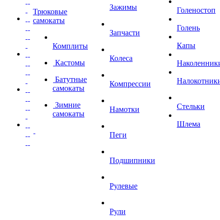
Зажимы
Голеностоп
Трюковые
самокаты
Голень
Запчасти
Капы
Комплиты
Колеса
Кастомы
Наколенник
Батутные
Налокотник
Компрессии
самокаты
Зимние
Стельки
Намотки
самокаты
Шлема
Пеги
Подшипники
Рулевые
Рули