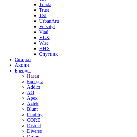
Triada
Trust
TSI
UrbanArtt
Versatyl
Vital
VLX
Wise
ННХ
Спутник
Скидки
Акции
Бренды
Назад
Бренды
Addict
AO
Apex
Aztek
Blunt
Chubby
CORE
District
Diverse
Drone