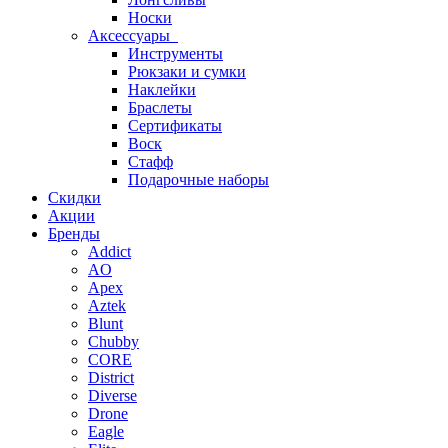
Носки
Аксессуары
Инструменты
Рюкзаки и сумки
Наклейки
Браслеты
Сертификаты
Воск
Стафф
Подарочные наборы
Скидки
Акции
Бренды
Addict
AO
Apex
Aztek
Blunt
Chubby
CORE
District
Diverse
Drone
Eagle