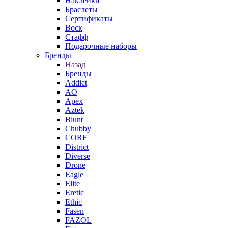
Наклейки
Браслеты
Сертификаты
Воск
Стафф
Подарочные наборы
Бренды
Назад
Бренды
Addict
AO
Apex
Aztek
Blunt
Chubby
CORE
District
Diverse
Drone
Eagle
Elite
Eretic
Ethic
Fasen
FAZOL