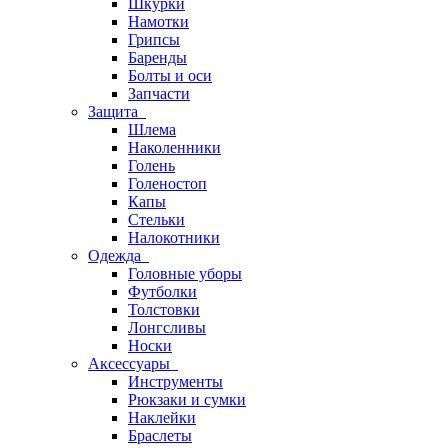
Шкурки
Намотки
Грипсы
Баренды
Болты и оси
Запчасти
Защита
Шлема
Наколенники
Голень
Голеностоп
Капы
Стельки
Налокотники
Одежда
Головные уборы
Футболки
Толстовки
Лонгсливы
Носки
Аксессуары
Инструменты
Рюкзаки и сумки
Наклейки
Браслеты