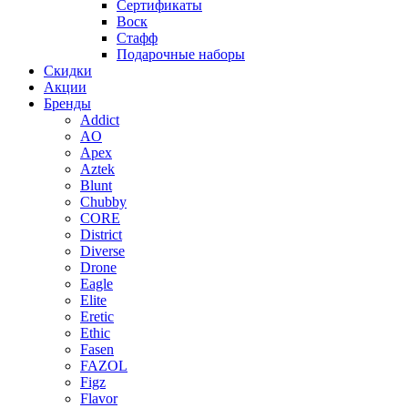
Сертификаты
Воск
Стафф
Подарочные наборы
Скидки
Акции
Бренды
Addict
AO
Apex
Aztek
Blunt
Chubby
CORE
District
Diverse
Drone
Eagle
Elite
Eretic
Ethic
Fasen
FAZOL
Figz
Flavor