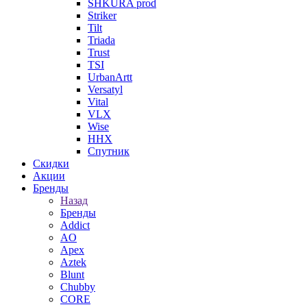
SHKURA рrоd
Striker
Tilt
Triada
Trust
TSI
UrbanArtt
Versatyl
Vital
VLX
Wise
ННХ
Спутник
Скидки
Акции
Бренды
Назад
Бренды
Addict
AO
Apex
Aztek
Blunt
Chubby
CORE