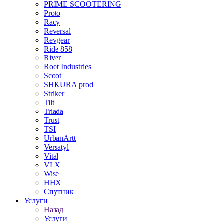
PRIME SCOOTERING
Proto
Racy
Reversal
Revgear
Ride 858
River
Root Industries
Scoot
SHKURA рrоd
Striker
Tilt
Triada
Trust
TSI
UrbanArtt
Versatyl
Vital
VLX
Wise
ННХ
Спутник
Услуги
Назад
Услуги