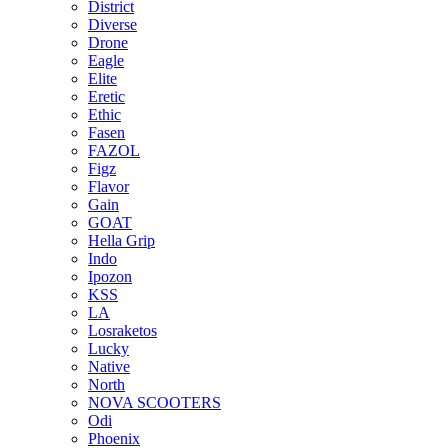
District
Diverse
Drone
Eagle
Elite
Eretic
Ethic
Fasen
FAZOL
Figz
Flavor
Gain
GOAT
Hella Grip
Indo
Ipozon
KSS
LA
Losraketos
Lucky
Native
North
NOVA SCOOTERS
Odi
Phoenix