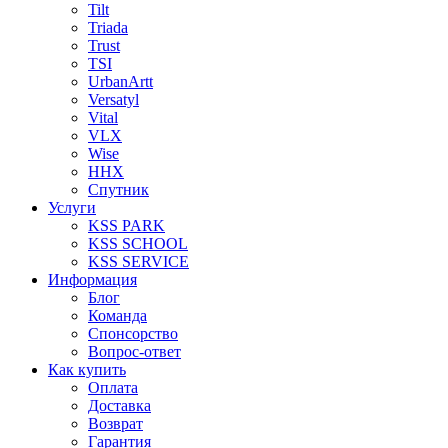
Tilt
Triada
Trust
TSI
UrbanArtt
Versatyl
Vital
VLX
Wise
ННХ
Спутник
Услуги
KSS PARK
KSS SCHOOL
KSS SERVICE
Информация
Блог
Команда
Спонсорство
Вопрос-ответ
Как купить
Оплата
Доставка
Возврат
Гарантия