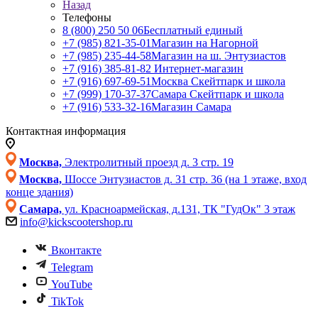
Назад
Телефоны
8 (800) 250 50 06
Бесплатный единый
+7 (985) 821-35-01
Магазин на Нагорной
+7 (985) 235-44-58
Магазин на ш. Энтузиастов
+7 (916) 385-81-82
Интернет-магазин
+7 (916) 697-69-51
Москва Скейтпарк и школа
+7 (999) 170-37-37
Самара Скейтпарк и школа
+7 (916) 533-32-16
Магазин Самара
Контактная информация
Москва,
Электролитный проезд д. 3 стр. 19
Москва,
Шоссе Энтузиастов д. 31 стр. 36 (на 1 этаже, вход
конце здания)
Самара,
ул. Красноармейская, д.131, ТК "ГудОк" 3 этаж
info@kickscootershop.ru
Вконтакте
Telegram
YouTube
TikTok