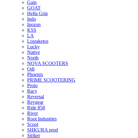
Gain
GOAT
Hella Grip
Indo
Ipozon
KSS
LA
Losraketos
Lucky
Native
North
NOVA SCOOTERS
Odi
Phoenix
PRIME SCOOTERING
Proto
Racy
Reversal
Revgear
Ride 858
River
Root Industries
Scoot
SHKURA рrоd
Striker