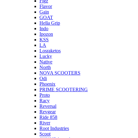
Figz
Flavor
Gain
GOAT
Hella Grip
Indo
Ipozon
KSS
LA
Losraketos
Lucky
Native
North
NOVA SCOOTERS
Odi
Phoenix
PRIME SCOOTERING
Proto
Racy
Reversal
Revgear
Ride 858
River
Root Industries
Scoot