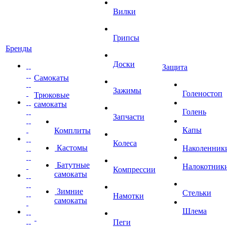
Вилки
Грипсы
Бренды
Доски
Защита
Самокаты
Зажимы
Голеностоп
Трюковые
самокаты
Голень
Запчасти
Капы
Комплиты
Колеса
Кастомы
Наколенник
Батутные
Налокотник
Компрессии
самокаты
Зимние
Стельки
Намотки
самокаты
Шлема
Пеги