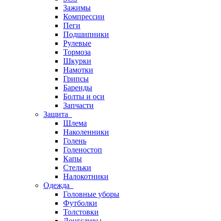
Зажимы
Компрессии
Пеги
Подшипники
Рулевые
Тормоза
Шкурки
Намотки
Грипсы
Баренды
Болты и оси
Запчасти
Защита
Шлема
Наколенники
Голень
Голеностоп
Капы
Стельки
Налокотники
Одежда
Головные уборы
Футболки
Толстовки
Лонгсливы