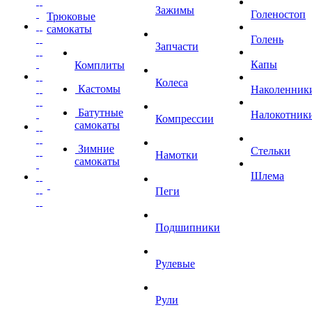
Зажимы
Голеностоп
Трюковые
самокаты
Голень
Запчасти
Капы
Комплиты
Колеса
Кастомы
Наколенник
Батутные
Налокотник
Компрессии
самокаты
Зимние
Стельки
Намотки
самокаты
Шлема
Пеги
Подшипники
Рулевые
Рули