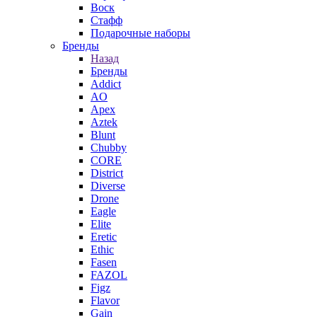
Воск
Стафф
Подарочные наборы
Бренды
Назад
Бренды
Addict
AO
Apex
Aztek
Blunt
Chubby
CORE
District
Diverse
Drone
Eagle
Elite
Eretic
Ethic
Fasen
FAZOL
Figz
Flavor
Gain