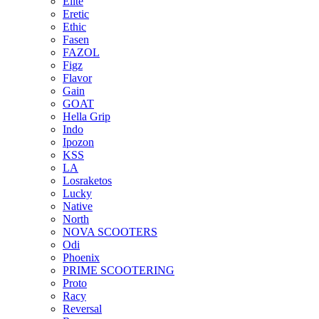
Elite
Eretic
Ethic
Fasen
FAZOL
Figz
Flavor
Gain
GOAT
Hella Grip
Indo
Ipozon
KSS
LA
Losraketos
Lucky
Native
North
NOVA SCOOTERS
Odi
Phoenix
PRIME SCOOTERING
Proto
Racy
Reversal