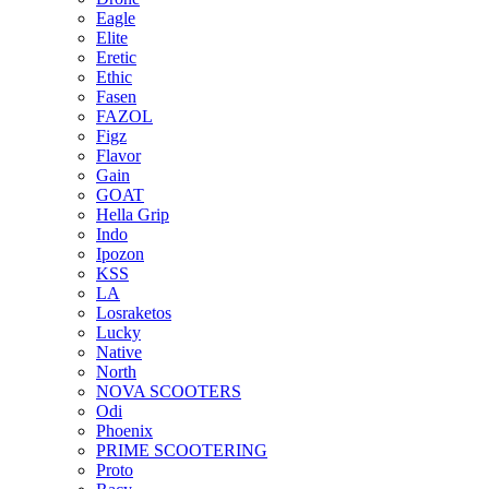
Eagle
Elite
Eretic
Ethic
Fasen
FAZOL
Figz
Flavor
Gain
GOAT
Hella Grip
Indo
Ipozon
KSS
LA
Losraketos
Lucky
Native
North
NOVA SCOOTERS
Odi
Phoenix
PRIME SCOOTERING
Proto