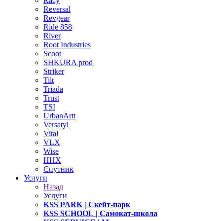
Racy
Reversal
Revgear
Ride 858
River
Root Industries
Scoot
SHKURA рrоd
Striker
Tilt
Triada
Trust
TSI
UrbanArtt
Versatyl
Vital
VLX
Wise
ННХ
Спутник
Услуги
Назад
Услуги
KSS PARK
| Скейт-парк
KSS SCHOOL
| Самокат-школа