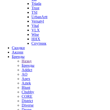
Triada
Trust
TSI
UrbanArtt
Versatyl
Vital
VLX
Wise
ННХ
Спутник
Скидки
Акции
Бренды
Назад
Бренды
Addict
AO
Apex
Aztek
Blunt
Chubby
CORE
District
Diverse
Drone