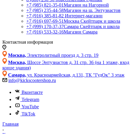
+7 (985) 821-35-01
Магазин на Нагорной
+7 (985) 235-44-58
Магазин на ш. Энтузиастов
+7 (916) 385-81-82
Интернет-магазин
+7 (916) 697-69-51
Москва Скейтпарк и школа
+7 (999) 170-37-37
Самара Скейтпарк и школа
+7 (916) 533-32-16
Магазин Самара
Контактная информация
Москва,
Электролитный проезд д. 3 стр. 19
Москва,
Шоссе Энтузиастов д. 31 стр. 36 (на 1 этаже, вход
конце здания)
Самара,
ул. Красноармейская, д.131, ТК "ГудОк" 3 этаж
info@kickscootershop.ru
Вконтакте
Telegram
YouTube
TikTok
Главная
-