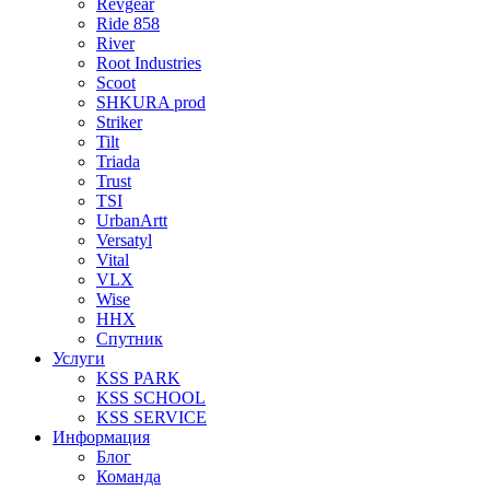
Revgear
Ride 858
River
Root Industries
Scoot
SHKURA рrоd
Striker
Tilt
Triada
Trust
TSI
UrbanArtt
Versatyl
Vital
VLX
Wise
ННХ
Спутник
Услуги
KSS PARK
KSS SCHOOL
KSS SERVICE
Информация
Блог
Команда