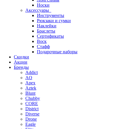
Носки
Аксессуары
Инструменты
Рюкзаки и сумки
Наклейки
Браслеты
Сертификаты
Воск
Стафф
Подарочные наборы
Скидки
Акции
Бренды
Addict
AO
Apex
Aztek
Blunt
Chubby
CORE
District
Diverse
Drone
Eagle