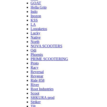
GOAT
Hella Grip
Indo
Ipozon
KSS
LA
Losraketos
Lucky
Native
North
NOVA SCOOTERS
Odi
Phoenix
PRIME SCOOTERING
Proto
Racy
Reversal
Revgear
Ride 858
River
Root Industries
Scoot
SHKURA рrоd
Striker
Tilt