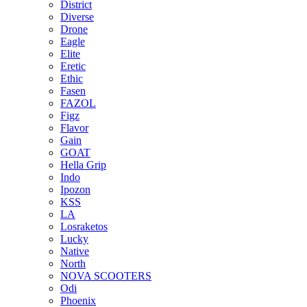
District
Diverse
Drone
Eagle
Elite
Eretic
Ethic
Fasen
FAZOL
Figz
Flavor
Gain
GOAT
Hella Grip
Indo
Ipozon
KSS
LA
Losraketos
Lucky
Native
North
NOVA SCOOTERS
Odi
Phoenix