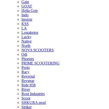
Gain
GOAT
Hella Grip
Indo
Ipozon
KSS
LA
Losraketos
Lucky
Native
North
NOVA SCOOTERS
Odi
Phoenix
PRIME SCOOTERING
Proto
Racy
Reversal
Revgear
Ride 858
River
Root Industries
Scoot
SHKURA рrоd
Striker