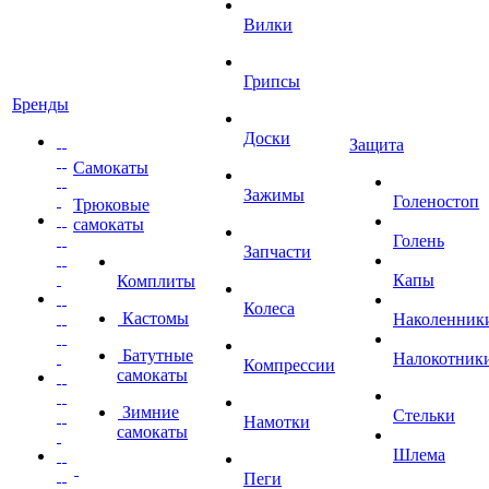
Вилки
Грипсы
Бренды
Доски
Защита
Самокаты
Зажимы
Голеностоп
Трюковые
самокаты
Голень
Запчасти
Капы
Комплиты
Колеса
Кастомы
Наколенник
Батутные
Налокотник
Компрессии
самокаты
Зимние
Стельки
Намотки
самокаты
Шлема
Пеги