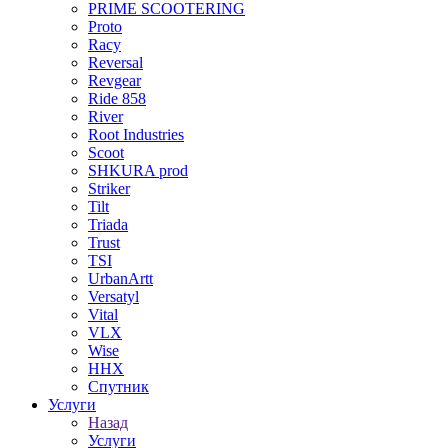
PRIME SCOOTERING
Proto
Racy
Reversal
Revgear
Ride 858
River
Root Industries
Scoot
SHKURA рrоd
Striker
Tilt
Triada
Trust
TSI
UrbanArtt
Versatyl
Vital
VLX
Wise
ННХ
Спутник
Услуги
Назад
Услуги