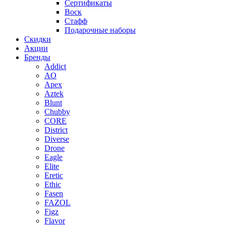
Сертификаты
Воск
Стафф
Подарочные наборы
Скидки
Акции
Бренды
Addict
AO
Apex
Aztek
Blunt
Chubby
CORE
District
Diverse
Drone
Eagle
Elite
Eretic
Ethic
Fasen
FAZOL
Figz
Flavor