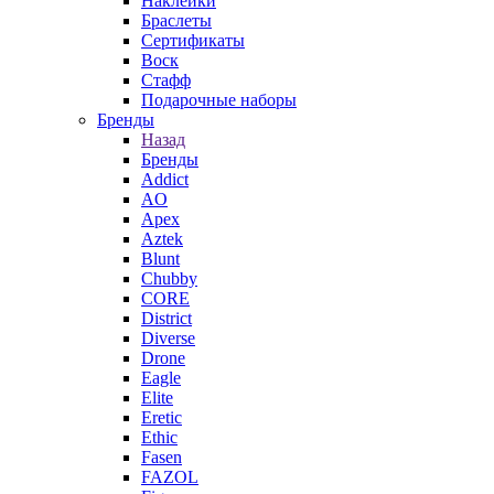
Наклейки
Браслеты
Сертификаты
Воск
Стафф
Подарочные наборы
Бренды
Назад
Бренды
Addict
AO
Apex
Aztek
Blunt
Chubby
CORE
District
Diverse
Drone
Eagle
Elite
Eretic
Ethic
Fasen
FAZOL