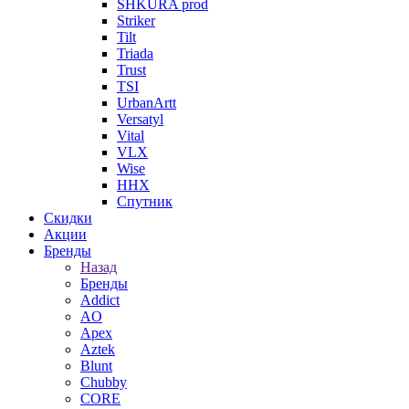
SHKURA рrоd
Striker
Tilt
Triada
Trust
TSI
UrbanArtt
Versatyl
Vital
VLX
Wise
ННХ
Спутник
Скидки
Акции
Бренды
Назад
Бренды
Addict
AO
Apex
Aztek
Blunt
Chubby
CORE