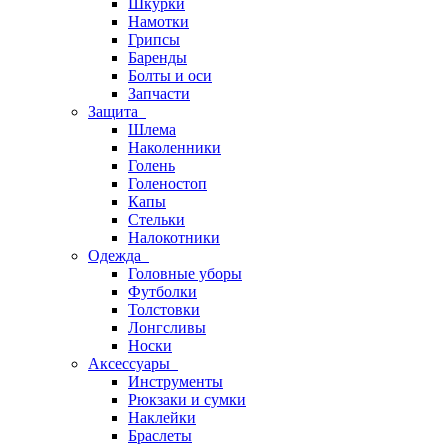
Шкурки
Намотки
Грипсы
Баренды
Болты и оси
Запчасти
Защита
Шлема
Наколенники
Голень
Голеностоп
Капы
Стельки
Налокотники
Одежда
Головные уборы
Футболки
Толстовки
Лонгсливы
Носки
Аксессуары
Инструменты
Рюкзаки и сумки
Наклейки
Браслеты