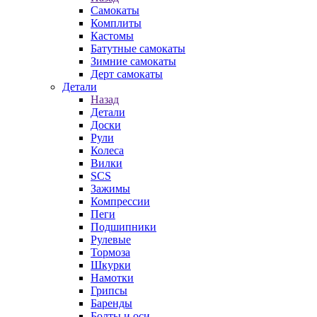
Самокаты
Комплиты
Кастомы
Батутные самокаты
Зимние самокаты
Дерт самокаты
Детали
Назад
Детали
Доски
Рули
Колеса
Вилки
SCS
Зажимы
Компрессии
Пеги
Подшипники
Рулевые
Тормоза
Шкурки
Намотки
Грипсы
Баренды
Болты и оси