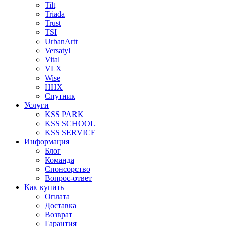
Tilt
Triada
Trust
TSI
UrbanArtt
Versatyl
Vital
VLX
Wise
ННХ
Спутник
Услуги
KSS PARK
KSS SCHOOL
KSS SERVICE
Информация
Блог
Команда
Спонсорство
Вопрос-ответ
Как купить
Оплата
Доставка
Возврат
Гарантия