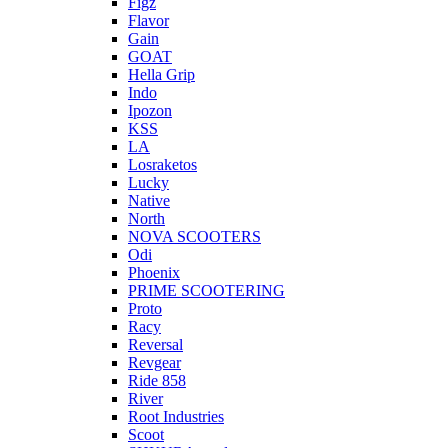
Figz
Flavor
Gain
GOAT
Hella Grip
Indo
Ipozon
KSS
LA
Losraketos
Lucky
Native
North
NOVA SCOOTERS
Odi
Phoenix
PRIME SCOOTERING
Proto
Racy
Reversal
Revgear
Ride 858
River
Root Industries
Scoot