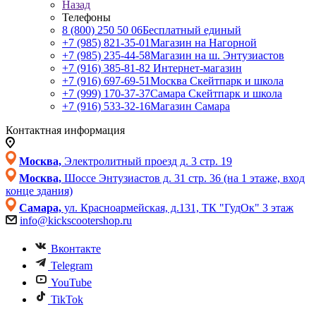
Назад
Телефоны
8 (800) 250 50 06
Бесплатный единый
+7 (985) 821-35-01
Магазин на Нагорной
+7 (985) 235-44-58
Магазин на ш. Энтузиастов
+7 (916) 385-81-82
Интернет-магазин
+7 (916) 697-69-51
Москва Скейтпарк и школа
+7 (999) 170-37-37
Самара Скейтпарк и школа
+7 (916) 533-32-16
Магазин Самара
Контактная информация
Москва,
Электролитный проезд д. 3 стр. 19
Москва,
Шоссе Энтузиастов д. 31 стр. 36 (на 1 этаже, вход
конце здания)
Самара,
ул. Красноармейская, д.131, ТК "ГудОк" 3 этаж
info@kickscootershop.ru
Вконтакте
Telegram
YouTube
TikTok